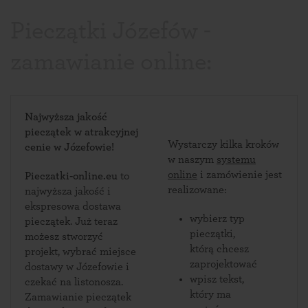
Pieczątki Józefów -
zamawianie online:
Najwyższa jakość
pieczątek w atrakcyjnej
Wystarczy kilka kroków
cenie w Józefowie!
w naszym
systemu
online
i zamówienie jest
Pieczatki-online.eu
to
realizowane:
najwyższa jakość i
ekspresowa dostawa
wybierz typ
pieczątek. Już teraz
pieczątki,
możesz stworzyć
którą chcesz
projekt, wybrać miejsce
zaprojektować
dostawy w Józefowie i
wpisz tekst,
czekać na listonosza.
który ma
Zamawianie pieczątek