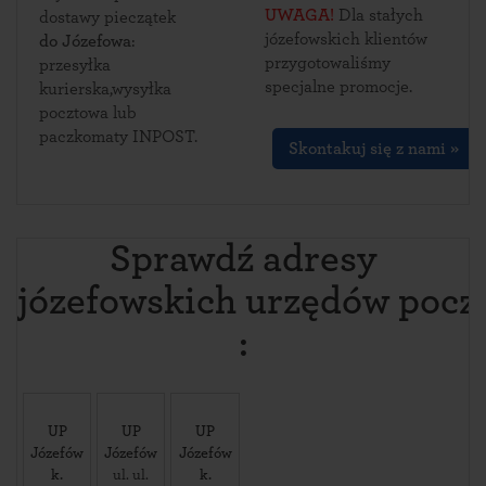
UWAGA!
Dla stałych
dostawy pieczątek
józefowskich klientów
do Józefowa
:
przygotowaliśmy
przesyłka
specjalne promocje.
kurierska,wysyłka
pocztowa lub
paczkomaty INPOST.
Skontakuj się z nami »
Sprawdź adresy
józefowskich urzędów pocz
:
UP
UP
UP
Józefów
Józefów
Józefów
k.
ul. ul.
k.