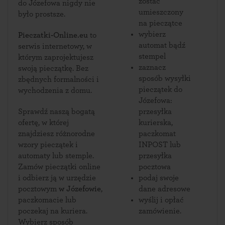
zostać
do Józefowa nigdy nie
umieszczony
było prostsze.
na pieczątce
wybierz
Pieczatki-Online.eu
to
automat bądź
serwis internetowy, w
stempel
którym zaprojektujesz
zaznacz
swoją pieczątkę. Bez
sposób wysyłki
zbędnych formalności i
pieczątek do
wychodzenia z domu.
Józefowa:
Sprawdź naszą bogatą
przesyłka
ofertę, w której
kurierska,
znajdziesz różnorodne
paczkomat
wzory pieczątek i
INPOST lub
automaty lub stemple.
przesyłka
Zamów pieczątki online
pocztowa
i odbierz ją w urzędzie
podaj swoje
pocztowym
w Józefowie
,
dane adresowe
paczkomacie lub
wyślij i opłać
poczekaj na kuriera.
zamówienie.
Wybierz sposób