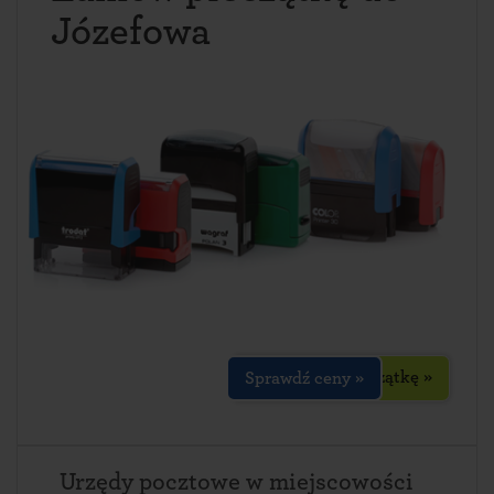
Józefowa
Zaprojektuj pieczątkę »
Sprawdź ceny »
Urzędy pocztowe w miejscowości