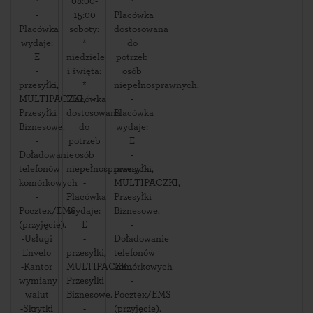
*
08:00-
*
-
15:00
Placówka
Placówka
soboty:
dostosowana
wydaje:
*
do
E
niedziele
potrzeb
-
i święta:
osób
przesyłki,
*
niepełnosprawnych.
MULTIPACZKI,
Placówka
-
Przesyłki
dostosowana
Placówka
Biznesowe.
do
wydaje:
-
potrzeb
E
Doładowanie
osób
-
telefonów
niepełnosprawnych.
przesyłki,
komórkowych
-
MULTIPACZKI,
-
Placówka
Przesyłki
Pocztex/EMS
wydaje:
Biznesowe.
(przyjęcie).
E
-
-Usługi
-
Doładowanie
Envelo
przesyłki,
telefonów
-Kantor
MULTIPACZKI,
komórkowych
wymiany
Przesyłki
-
walut
Biznesowe.
Pocztex/EMS
-Skrytki
-
(przyjęcie).