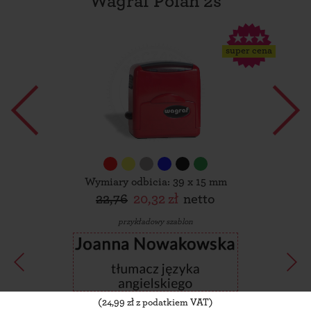
Wagraf Polan 2s
super cena
Wymiary odbicia: 39 x 15 mm
22,76
20,32 zł
netto
przykładowy szablon
(
24,99
zł z podatkiem VAT)