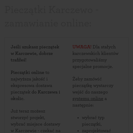
Pieczątki Karczewo -
zamawianie online:
Jeśli szukasz pieczątek
UWAGA!
Dla stałych
w Karczewie, dobrze
karczewskich klientów
trafiłeś!
przygotowaliśmy
specjalne promocje.
Pieczątki online
to
najwyższa jakość i
Żeby zamówić
ekspresowa dostawa
pieczątkę wystarczy
pieczątek
do Karczewa i
wejść do naszego
okolic
.
systemu online
a
następnie:
Już teraz możesz
stworzyć projekt,
wybrać typ
wybrać miejsce dostawy
pieczątki,
w Karczewie - czekać na
zaprojektować