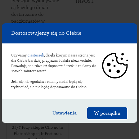
Pieczątki wykonywane
INPOST.
są każdego dnia i
dostarczane do
paczkomatów w
Karczewie.
Dostosowujemy się do Ciebie
Używamy
ciasteczek
, dzięki którym nasza strona jest
Sprawdź lokalizacje
dla Ciebie bardziej przyjazna i działa niezawodnie.
Pozwalają one również dopasować treści i reklamy do
karczewskich
Twoich zainteresowań.
paczkomatów:
Jeśli się nie zgodzisz, reklamy nadal będą się
wyświetlać, ale nie będą dopasowane do Ciebie.
KEWQ01BAPP
Ustawienia
W porządku
ul. Karczewo 58
,
64-061
Karczewo
,
24/7 Przy sklepie Cho no tu
Płatność apką InPost oraz