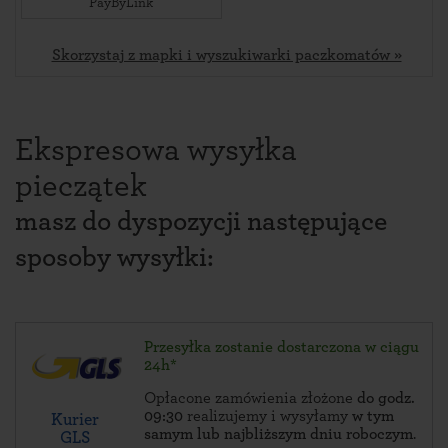
PayByLink
Skorzystaj z mapki i wyszukiwarki paczkomatów »
Ekspresowa wysyłka
pieczątek
masz do dyspozycji następujące
sposoby wysyłki:
Przesyłka zostanie dostarczona w ciągu
24h*
Opłacone zamówienia złożone
do godz.
09:30
realizujemy i wysyłamy
w tym
Kurier
samym lub najbliższym dniu roboczym
.
GLS