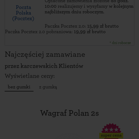
Opłacone zamówienia złożone
do godz.
10:00
realizujemy i wysyłamy
w kolejnym
Poczta
najbliższym dniu roboczym
.
Polska
(Pocztex)
Paczka Pocztex 2.0:
15,99 zł brutto
Paczka Pocztex 2.0 pobraniowa:
19,99 zł brutto
* dni robocze
Najczęściej zamawiane
przez
karczewskich Klientów
Wyświetlane ceny:
bez gumki
z gumką
Wagraf Polan 2s
super cena