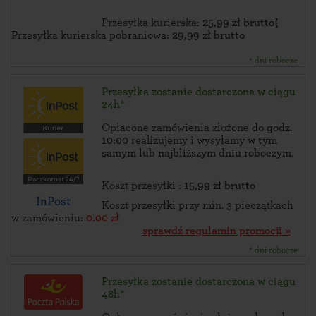
Przesyłka kurierska:
25,99 zł brutto}
Przesyłka kurierska pobraniowa:
29,99 zł brutto
* dni robocze
Przesyłka zostanie dostarczona w ciągu
24h*
Opłacone zamówienia złożone
do godz.
10:00
realizujemy i wysyłamy
w tym
samym lub najbliższym dniu roboczym
.
Koszt przesyłki :
15,99 zł brutto
InPost
Koszt przesyłki przy min. 3 pieczątkach
w zamówieniu:
0.00 zł
sprawdź regulamin promocji »
* dni robocze
Przesyłka zostanie dostarczona w ciągu
48h*