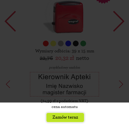
Wymiary odbicia: 39 x 15 mm
22,76
20,32 zł
netto
przykładowy szablon
(
24,99
zł z podatkiem VAT)
cena automatu
Zamów teraz