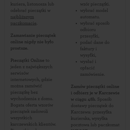
kuriera, listonosza lub
wzór pieczątki.
odebrać pieczątki w
wybrać model
najbliższym
automatu.
paczkomacie
.
wybrać sposób
odbioru
Zamawianie pieczątek
przesyłki,
online nigdy nie było
podać dane do
prostsze.
faktury i
wysyłki,
Pieczątki Online
to
wysłać i
jeden z największych
opłacić
serwisów
zamówienie.
internetowych, gdzie
można zamówić
Zamów pieczątki online
pieczątkę bez
i odbierz je w Karczewie
wychodzenia z domu.
w ciągu 48h
. Sposób
Bogata oferta wzorów
dostawy pieczątek do
pieczątek zadowoli
Karczewa: przesyłka
wszystkich
kurierska, wysyłka
karczewskich klientów.
pocztowa lub paczkomat