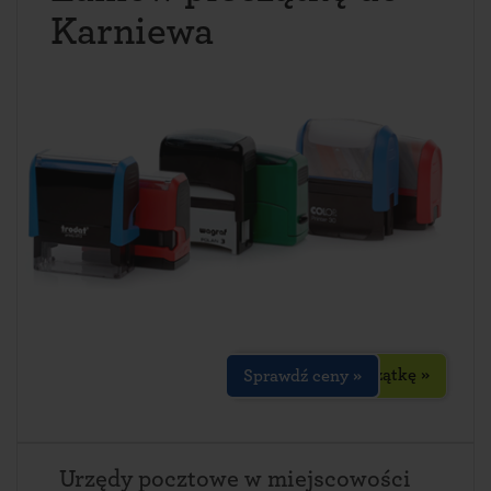
Karniewa
Zaprojektuj pieczątkę »
Sprawdź ceny »
Urzędy pocztowe w miejscowości