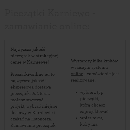
Pieczątki Karniewo -
zamawianie online:
Najwyższa jakość
pieczątek w atrakcyjnej
Wystarczy kilka kroków
cenie w Karniewie!
w naszym
systemu
online
i zamówienie jest
Pieczatki-online.eu
to
realizowane:
najwyższa jakość i
ekspresowa dostawa
wybierz typ
pieczątek. Już teraz
pieczątki,
możesz stworzyć
którą chcesz
projekt, wybrać miejsce
zaprojektować
dostawy w Karniewie i
wpisz tekst,
czekać na listonosza.
który ma
Zamawianie pieczątek