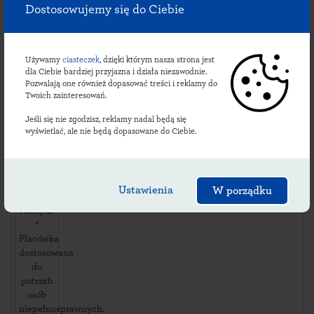
ul. ul.
Dostosowujemy się do Ciebie
Pułtuska
5
,
06425
Karniewo
,
Używamy
ciasteczek
, dzięki którym nasza strona jest
dla Ciebie bardziej przyjazna i działa niezawodnie.
Pozwalają one również dopasować treści i reklamy do
Dostępność
Twoich zainteresowań.
i usługi:
dni
Jeśli się nie zgodzisz, reklamy nadal będą się
robocze:
wyświetlać, ale nie będą dopasowane do Ciebie.
08:00-
14:00
soboty:
*
Ustawienia
W porządku
niedziele
i święta:
*
Placówka
dostosowana
do
potrzeb
osób
niepełnosprawnych.