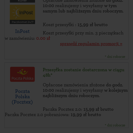
Opłacone zamówienia złożone
do godz.
10:00
realizujemy i wysyłamy
w tym
samym lub najbliższym dniu roboczym
.
Koszt przesyłki :
15,99 zł brutto
InPost
Koszt przesyłki przy min. 3 pieczątkach
w zamówieniu:
0.00 zł
sprawdź regulamin promocji »
* dni robocze
Przesyłka zostanie dostarczona w ciągu
48h*
Opłacone zamówienia złożone
do godz.
10:00
realizujemy i wysyłamy
w kolejnym
Poczta
najbliższym dniu roboczym
.
Polska
(Pocztex)
Paczka Pocztex 2.0:
15,99 zł brutto
Paczka Pocztex 2.0 pobraniowa:
19,99 zł brutto
* dni robocze