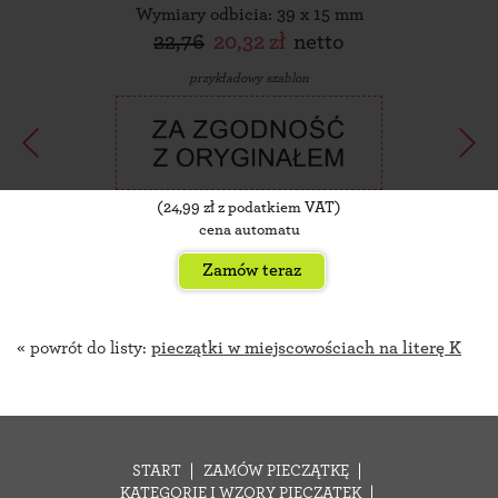
Wymiary odbicia: 39 x 15 mm
22,76
20,32 zł
netto
przykładowy szablon
(
24,99
zł z podatkiem VAT)
cena automatu
Zamów teraz
« powrót do listy:
pieczątki w miejscowościach na literę K
START
ZAMÓW PIECZĄTKĘ
KATEGORIE I WZORY PIECZĄTEK