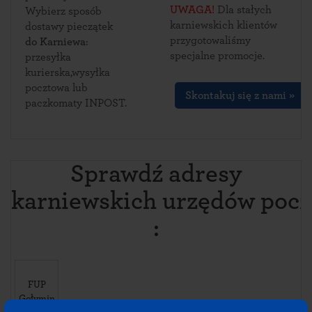
UWAGA!
Dla stałych
Wybierz sposób
karniewskich klientów
dostawy pieczątek
przygotowaliśmy
do Karniewa
:
specjalne promocje.
przesyłka
kurierska,wysyłka
pocztowa lub
Skontakuj się z nami »
paczkomaty INPOST.
Sprawdź adresy
karniewskich urzędów poc
:
FUP
Gołymin