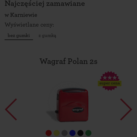
Najczęściej zamawiane
w
Karniewie
Wyświetlane ceny:
bez gumki
z gumką
Wagraf Polan 2s
super cena