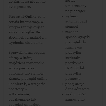
zostać
do Karniewa nigdy nie
umieszczony
było prostsze.
na pieczątce
wybierz
Pieczatki-Online.eu
to
automat bądź
serwis internetowy, w
stempel
którym zaprojektujesz
zaznacz
swoją pieczątkę. Bez
sposób wysyłki
zbędnych formalności i
pieczątek do
wychodzenia z domu.
Karniewa:
Sprawdź naszą bogatą
przesyłka
ofertę, w której
kurierska,
znajdziesz różnorodne
paczkomat
wzory pieczątek i
INPOST lub
automaty lub stemple.
przesyłka
Zamów pieczątki online
pocztowa
i odbierz ją w urzędzie
podaj swoje
pocztowym
dane adresowe
w Karniewie
,
wyślij i opłać
paczkomacie lub
zamówienie.
poczekaj na kuriera.