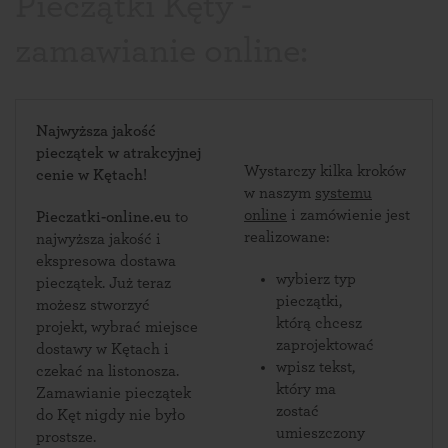
Pieczątki Kęty -
zamawianie online:
Najwyższa jakość
pieczątek w atrakcyjnej
Wystarczy kilka kroków
cenie w Kętach!
w naszym
systemu
online
i zamówienie jest
Pieczatki-online.eu
to
realizowane:
najwyższa jakość i
ekspresowa dostawa
wybierz typ
pieczątek. Już teraz
pieczątki,
możesz stworzyć
którą chcesz
projekt, wybrać miejsce
zaprojektować
dostawy w Kętach i
wpisz tekst,
czekać na listonosza.
który ma
Zamawianie pieczątek
zostać
do Kęt nigdy nie było
umieszczony
prostsze.