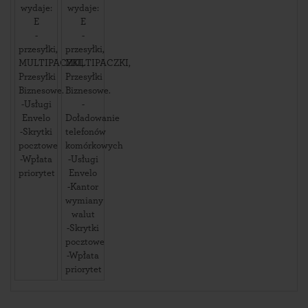
wydaje:
wydaje:
E
E
-
-
przesyłki,
przesyłki,
MULTIPACZKI,
MULTIPACZKI,
Przesyłki
Przesyłki
Biznesowe.
Biznesowe.
-Usługi
-
Envelo
Doładowanie
-Skrytki
telefonów
pocztowe
komórkowych
-Wpłata
-Usługi
priorytet
Envelo
-Kantor
wymiany
walut
-Skrytki
pocztowe
-Wpłata
priorytet