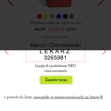
Wymiary odbicia: 39 x 15 mm
22,76
20,32 zł
netto
przykładowy szablon
(
24,99
zł z podatkiem VAT)
cena automatu
Zamów teraz
« powrót do listy:
pieczątki w miejscowościach na literę K