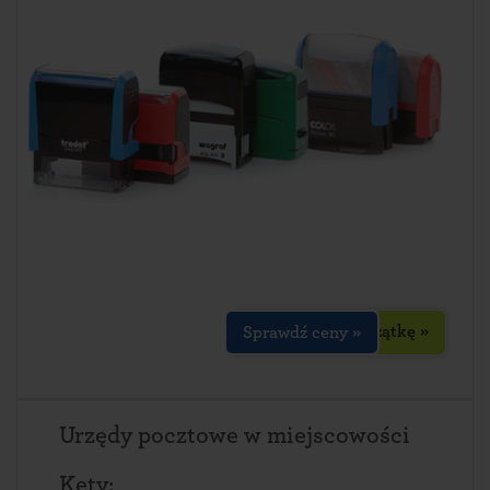
Zaprojektuj pieczątkę »
Sprawdź ceny »
Urzędy pocztowe w miejscowości
Kęty: