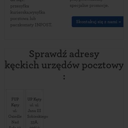
specjalne promocje.
przesyłka
kurierska,wysyłka
pocztowa lub
Skontakuj się z nami »
paczkomaty INPOST.
Sprawdź adresy
kęckich urzędów pocztowy
:
FUP
UP Kęty
Kęty
ul. ul.
ul.
Jana III
Osiedle
Sobieskiego
Nad
33A
,