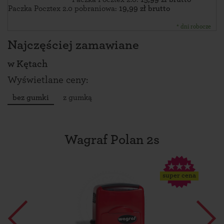
Paczka Pocztex 2.0 pobraniowa:
19,99 zł brutto
* dni robocze
Najczęściej zamawiane
w
Kętach
Wyświetlane ceny:
bez gumki
z gumką
Wagraf Polan 2s
super cena