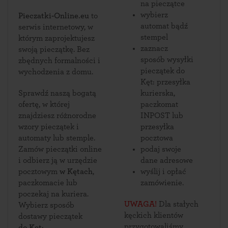
na pieczątce
wybierz
Pieczatki-Online.eu
to
automat bądź
serwis internetowy, w
stempel
którym zaprojektujesz
zaznacz
swoją pieczątkę. Bez
sposób wysyłki
zbędnych formalności i
pieczątek do
wychodzenia z domu.
Kęt: przesyłka
Sprawdź naszą bogatą
kurierska,
ofertę, w której
paczkomat
znajdziesz różnorodne
INPOST lub
wzory pieczątek i
przesyłka
automaty lub stemple.
pocztowa
Zamów pieczątki online
podaj swoje
i odbierz ją w urzędzie
dane adresowe
pocztowym
w Kętach
,
wyślij i opłać
paczkomacie lub
zamówienie.
poczekaj na kuriera.
UWAGA!
Dla stałych
Wybierz sposób
kęckich klientów
dostawy pieczątek
przygotowaliśmy
do Kęt
: