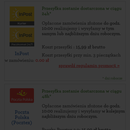
Przesyłka zostanie dostarczona w ciągu
24h*
Opłacone zamówienia złożone
do godz.
10:00
realizujemy i wysyłamy
w tym
samym lub najbliższym dniu roboczym
.
Koszt przesyłki :
15,99 zł brutto
InPost
Koszt przesyłki przy min. 3 pieczątkach
w zamówieniu:
0.00 zł
sprawdź regulamin promocji »
* dni robocze
Przesyłka zostanie dostarczona w ciągu
48h*
Opłacone zamówienia złożone
do godz.
10:00
realizujemy i wysyłamy
w kolejnym
Poczta
najbliższym dniu roboczym
.
Polska
(Pocztex)
Paczka Pocztex 2.0:
15,99 zł brutto