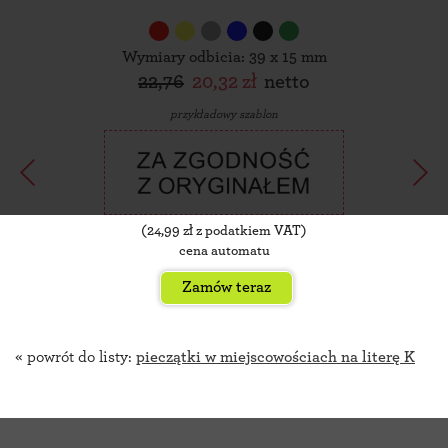
Wymiary odbicia: 39 x 15 mm
22,76
20,32 zł
netto
przykładowy szablon
(
24,99
zł z podatkiem VAT)
cena automatu
Zamów teraz
« powrót do listy:
pieczątki w miejscowościach na literę K