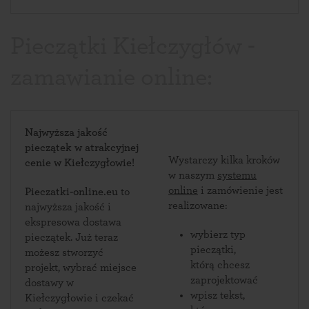
Pieczątki Kiełczygłów -
zamawianie online:
Najwyższa jakość
pieczątek w atrakcyjnej
Wystarczy kilka kroków
cenie w Kiełczygłowie!
w naszym
systemu
online
i zamówienie jest
Pieczatki-online.eu
to
realizowane:
najwyższa jakość i
ekspresowa dostawa
wybierz typ
pieczątek. Już teraz
pieczątki,
możesz stworzyć
którą chcesz
projekt, wybrać miejsce
zaprojektować
dostawy w
wpisz tekst,
Kiełczygłowie i czekać