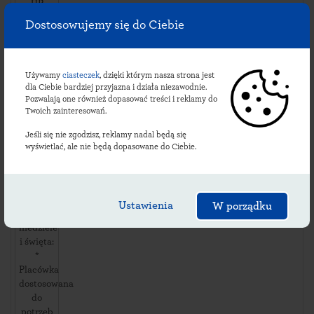
UP
Kiełczygłów
Dostosowujemy się do Ciebie
ul. ul.
Tysiąclecia
23
,
98358
Używamy
ciasteczek
, dzięki którym nasza strona jest
Kiełczygłów
dla Ciebie bardziej przyjazna i działa niezawodnie.
,
Pozwalają one również dopasować treści i reklamy do
Twoich zainteresowań.
Dostępność
i usługi:
Jeśli się nie zgodzisz, reklamy nadal będą się
dni
wyświetlać, ale nie będą dopasowane do Ciebie.
robocze:
07:45-
14:45
soboty:
Ustawienia
W porządku
*
niedziele
i święta:
*
Placówka
dostosowana
do
potrzeb