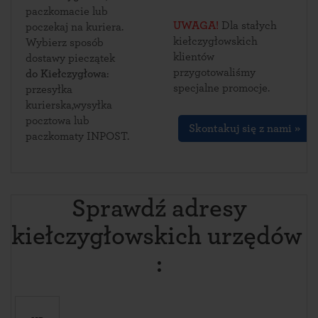
paczkomacie lub
UWAGA!
Dla stałych
poczekaj na kuriera.
kiełczygłowskich
Wybierz sposób
klientów
dostawy pieczątek
przygotowaliśmy
do Kiełczygłowa
:
specjalne promocje.
przesyłka
kurierska,wysyłka
pocztowa lub
Skontakuj się z nami »
paczkomaty INPOST.
Sprawdź adresy
kiełczygłowskich urzędów 
: