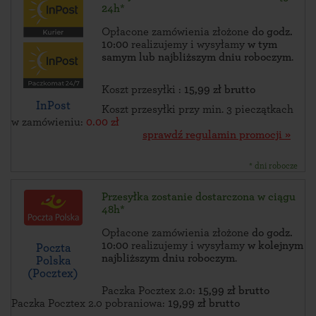
24h*
Opłacone zamówienia złożone
do godz.
10:00
realizujemy i wysyłamy
w tym
samym lub najbliższym dniu roboczym
.
Koszt przesyłki :
15,99 zł brutto
InPost
Koszt przesyłki przy min. 3 pieczątkach
w zamówieniu:
0.00 zł
sprawdź regulamin promocji »
* dni robocze
Przesyłka zostanie dostarczona w ciągu
48h*
Opłacone zamówienia złożone
do godz.
10:00
realizujemy i wysyłamy
w kolejnym
Poczta
najbliższym dniu roboczym
.
Polska
(Pocztex)
Paczka Pocztex 2.0:
15,99 zł brutto
Paczka Pocztex 2.0 pobraniowa:
19,99 zł brutto