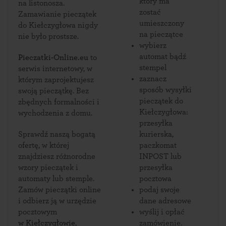
który ma
na listonosza.
zostać
Zamawianie pieczątek
umieszczony
do Kiełczygłowa nigdy
na pieczątce
nie było prostsze.
wybierz
automat bądź
Pieczatki-Online.eu
to
stempel
serwis internetowy, w
zaznacz
którym zaprojektujesz
sposób wysyłki
swoją pieczątkę. Bez
pieczątek do
zbędnych formalności i
Kiełczygłowa:
wychodzenia z domu.
przesyłka
Sprawdź naszą bogatą
kurierska,
ofertę, w której
paczkomat
znajdziesz różnorodne
INPOST lub
wzory pieczątek i
przesyłka
automaty lub stemple.
pocztowa
Zamów pieczątki online
podaj swoje
i odbierz ją w urzędzie
dane adresowe
pocztowym
wyślij i opłać
w Kiełczygłowie
,
zamówienie.