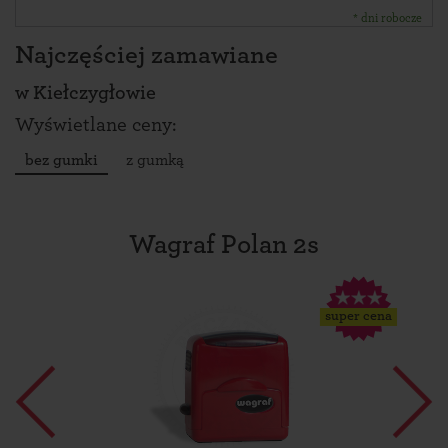
* dni robocze
Najczęściej zamawiane
w
Kiełczygłowie
Wyświetlane ceny:
bez gumki
z gumką
Wagraf Polan 2s
super cena