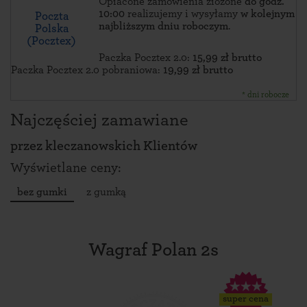
Opłacone zamówienia złożone
do godz.
10:00
realizujemy i wysyłamy
w kolejnym
Poczta
najbliższym dniu roboczym
.
Polska
(Pocztex)
Paczka Pocztex 2.0:
15,99 zł brutto
Paczka Pocztex 2.0 pobraniowa:
19,99 zł brutto
* dni robocze
Najczęściej zamawiane
przez
kleczanowskich Klientów
Wyświetlane ceny:
bez gumki
z gumką
Wagraf Polan 2s
super cena