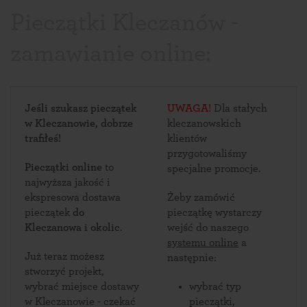
Pieczątki Kleczanów -
zamawianie online:
Jeśli szukasz pieczątek
UWAGA!
Dla stałych
w Kleczanowie, dobrze
kleczanowskich
trafiłeś!
klientów
przygotowaliśmy
Pieczątki online
to
specjalne promocje.
najwyższa jakość i
ekspresowa dostawa
Żeby zamówić
pieczątek
do
pieczątkę wystarczy
Kleczanowa i okolic
.
wejść do naszego
systemu online
a
Już teraz możesz
następnie:
stworzyć projekt,
wybrać miejsce dostawy
wybrać typ
w Kleczanowie - czekać
pieczątki,