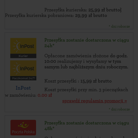
Przesyłka kurierska:
25,99 zł brutto}
Przesyłka kurierska pobraniowa:
29,99 zł brutto
* dni robocze
Przesyłka zostanie dostarczona w ciągu
24h*
Opłacone zamówienia złożone
do godz.
10:00
realizujemy i wysyłamy
w tym
samym lub najbliższym dniu roboczym
.
Koszt przesyłki :
15,99 zł brutto
InPost
Koszt przesyłki przy min. 3 pieczątkach
w zamówieniu:
0.00 zł
sprawdź regulamin promocji »
* dni robocze
Przesyłka zostanie dostarczona w ciągu
48h*