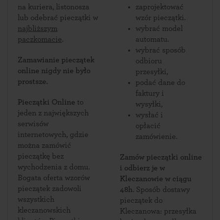
na kuriera, listonosza
zaprojektować
lub odebrać pieczątki w
wzór pieczątki.
najbliższym
wybrać model
paczkomacie
.
automatu.
wybrać sposób
Zamawianie pieczątek
odbioru
online nigdy nie było
przesyłki,
prostsze.
podać dane do
faktury i
Pieczątki Online
to
wysyłki,
jeden z największych
wysłać i
serwisów
opłacić
internetowych, gdzie
zamówienie.
można zamówić
pieczątkę bez
Zamów pieczątki online
wychodzenia z domu.
i odbierz je w
Bogata oferta wzorów
Kleczanowie w ciągu
pieczątek zadowoli
48h
. Sposób dostawy
wszystkich
pieczątek do
kleczanowskich
Kleczanowa: przesyłka