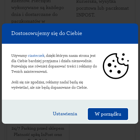
klientów. Pieczątki
kurierska, wysyłka
wykonywane są każdego
pocztowa lub paczkomat
dnia i dostarczane do
INPOST.
paczkomatów w
Kleczanowie.
Dostosowujemy się do Ciebie
Używamy
ciasteczek
, dzięki którym nasza strona jest
Sprawdź lokalizacje
dla Ciebie bardziej przyjazna i działa niezawodnie.
Pozwalają one również dopasować treści i reklamy do
kleczanowskich
Twoich zainteresowań.
paczkomatów:
Jeśli się nie zgodzisz, reklamy nadal będą się
wyświetlać, ale nie będą dopasowane do Ciebie.
KLZA01BAPP
Ustawienia
W porządku
ul. Kleczanów 19
,
27-641
Kleczanów
,
24/7 Parking przed sklepem
Płatność apką InPost oraz