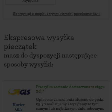
PayByLink
Skorzystaj z mapki i wyszukiwarki paczkomatów »
Ekspresowa wysyłka
pieczątek
masz do dyspozycji następujące
sposoby wysyłki:
Przesyłka zostanie dostarczona w ciągu
24h*
Opłacone zamówienia złożone
do godz.
09:30
realizujemy i wysyłamy
w tym
Kurier
samym lub najbliższym dniu roboczym
.
GLS