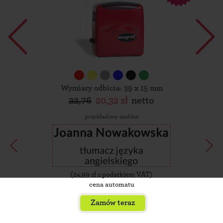
Wymiary odbicia: 39 x 15 mm
22,76
20,32 zł
netto
przykładowy szablon
(
24,99
zł z podatkiem VAT)
cena automatu
Zamów teraz