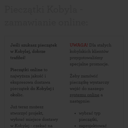
Pieczątki Kobyla -
zamawianie online:
Jeśli szukasz pieczątek
UWAGA!
Dla stałych
w Kobylej, dobrze
kobylskich klientów
trafiłeś!
przygotowaliśmy
specjalne promocje.
Pieczątki online
to
najwyższa jakość i
Żeby zamówić
ekspresowa dostawa
pieczątkę wystarczy
pieczątek
do Kobylej i
wejść do naszego
okolic
.
systemu online
a
następnie:
Już teraz możesz
stworzyć projekt,
wybrać typ
wybrać miejsce dostawy
pieczątki,
w Kobylej - czekać na
zaprojektować