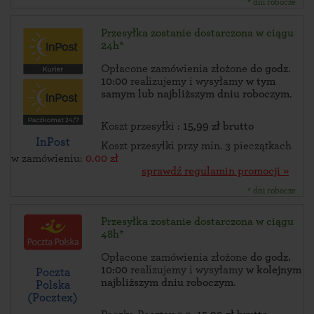
* dni robocze
Przesyłka zostanie dostarczona w ciągu
24h*
Opłacone zamówienia złożone
do godz.
10:00
realizujemy i wysyłamy
w tym
samym lub najbliższym dniu roboczym
.
Koszt przesyłki :
15,99 zł brutto
InPost
Koszt przesyłki przy min. 3 pieczątkach
w zamówieniu:
0.00 zł
sprawdź regulamin promocji »
* dni robocze
Przesyłka zostanie dostarczona w ciągu
48h*
Opłacone zamówienia złożone
do godz.
10:00
realizujemy i wysyłamy
w kolejnym
Poczta
najbliższym dniu roboczym
.
Polska
(Pocztex)