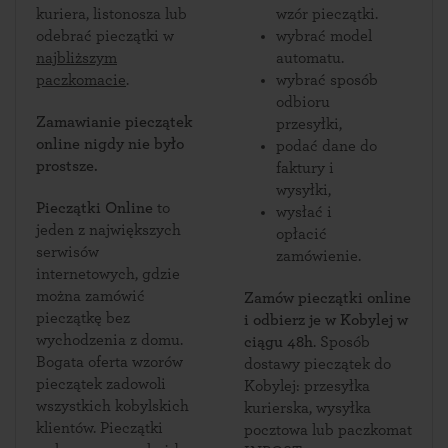
kuriera, listonosza lub
wzór pieczątki.
odebrać pieczątki w
wybrać model
najbliższym
automatu.
paczkomacie
.
wybrać sposób
odbioru
Zamawianie pieczątek
przesyłki,
online nigdy nie było
podać dane do
prostsze.
faktury i
wysyłki,
Pieczątki Online
to
wysłać i
jeden z największych
opłacić
serwisów
zamówienie.
internetowych, gdzie
można zamówić
Zamów pieczątki online
pieczątkę bez
i odbierz je w Kobylej w
wychodzenia z domu.
ciągu 48h
. Sposób
Bogata oferta wzorów
dostawy pieczątek do
pieczątek zadowoli
Kobylej: przesyłka
wszystkich kobylskich
kurierska, wysyłka
klientów. Pieczątki
pocztowa lub paczkomat