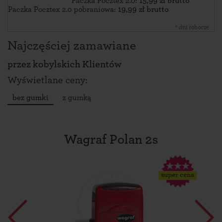
Paczka Pocztex 2.0:
15,99 zł brutto
Paczka Pocztex 2.0 pobraniowa:
19,99 zł brutto
* dni robocze
Najczęściej zamawiane
przez
kobylskich Klientów
Wyświetlane ceny:
bez gumki
z gumką
Wagraf Polan 2s
super cena