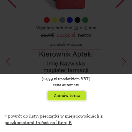
Wymiary odbicia: 39 x 15 mm
22,76
20,32 zł
netto
przykładowy szablon
(
24,99
zł z podatkiem VAT)
cena automatu
Zamów teraz
« powrót do listy:
pieczątki w miejscowościach z
paczkomatami InPost na literę K