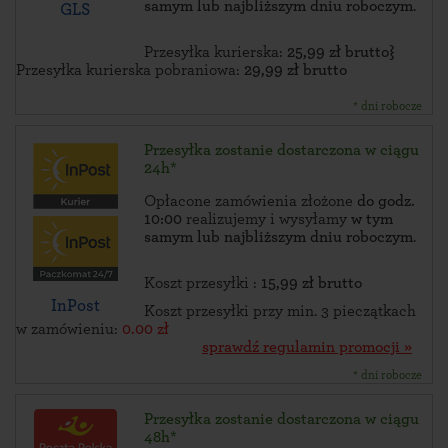
samym lub najbliższym dniu roboczym
.
GLS
Przesyłka kurierska:
25,99 zł brutto}
Przesyłka kurierska pobraniowa:
29,99 zł brutto
* dni robocze
Przesyłka zostanie dostarczona w ciągu
24h*
Opłacone zamówienia złożone
do godz.
10:00
realizujemy i wysyłamy
w tym
samym lub najbliższym dniu roboczym
.
Koszt przesyłki :
15,99 zł brutto
InPost
Koszt przesyłki przy min. 3 pieczątkach
w zamówieniu:
0.00 zł
sprawdź regulamin promocji »
* dni robocze
Przesyłka zostanie dostarczona w ciągu
48h*