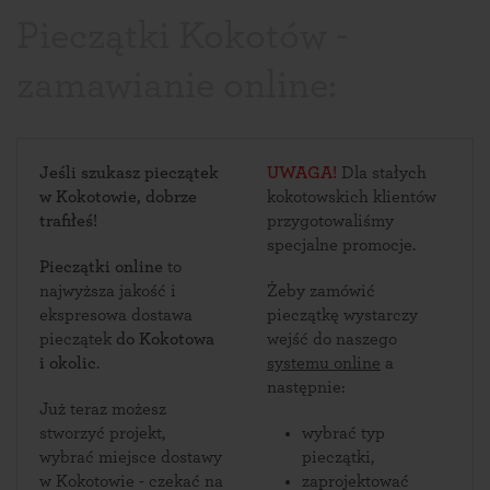
Pieczątki Kokotów -
zamawianie online:
Jeśli szukasz pieczątek
UWAGA!
Dla stałych
w Kokotowie, dobrze
kokotowskich klientów
trafiłeś!
przygotowaliśmy
specjalne promocje.
Pieczątki online
to
najwyższa jakość i
Żeby zamówić
ekspresowa dostawa
pieczątkę wystarczy
pieczątek
do Kokotowa
wejść do naszego
i okolic
.
systemu online
a
następnie:
Już teraz możesz
stworzyć projekt,
wybrać typ
wybrać miejsce dostawy
pieczątki,
w Kokotowie - czekać na
zaprojektować