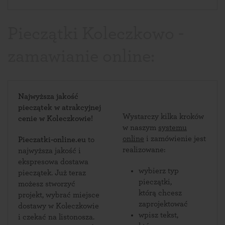
Pieczątki Koleczkowo -
zamawianie online:
Najwyższa jakość
pieczątek w atrakcyjnej
Wystarczy kilka kroków
cenie w Koleczkowie!
w naszym
systemu
online
i zamówienie jest
Pieczatki-online.eu
to
realizowane:
najwyższa jakość i
ekspresowa dostawa
wybierz typ
pieczątek. Już teraz
pieczątki,
możesz stworzyć
którą chcesz
projekt, wybrać miejsce
zaprojektować
dostawy w Koleczkowie
wpisz tekst,
i czekać na listonosza.