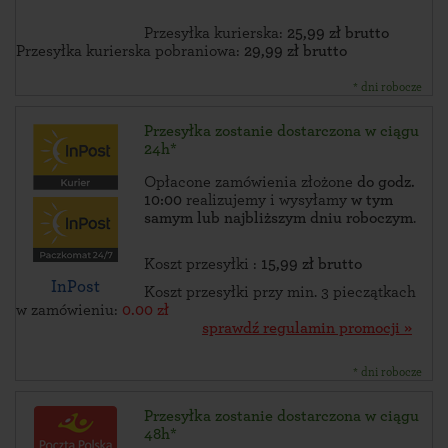
Przesyłka kurierska:
25,99 zł brutto
Przesyłka kurierska pobraniowa:
29,99 zł brutto
* dni robocze
Przesyłka zostanie dostarczona w ciągu
24h*
Opłacone zamówienia złożone
do godz.
10:00
realizujemy i wysyłamy
w tym
samym lub najbliższym dniu roboczym
.
Koszt przesyłki :
15,99 zł brutto
InPost
Koszt przesyłki przy min. 3 pieczątkach
w zamówieniu:
0.00 zł
sprawdź regulamin promocji »
* dni robocze
Przesyłka zostanie dostarczona w ciągu
48h*