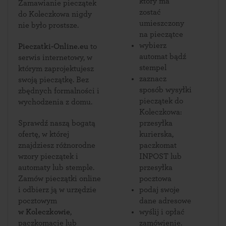
który ma
Zamawianie pieczątek
zostać
do Koleczkowa nigdy
umieszczony
nie było prostsze.
na pieczątce
wybierz
Pieczatki-Online.eu
to
automat bądź
serwis internetowy, w
stempel
którym zaprojektujesz
zaznacz
swoją pieczątkę. Bez
sposób wysyłki
zbędnych formalności i
pieczątek do
wychodzenia z domu.
Koleczkowa:
Sprawdź naszą bogatą
przesyłka
ofertę, w której
kurierska,
znajdziesz różnorodne
paczkomat
wzory pieczątek i
INPOST lub
automaty lub stemple.
przesyłka
Zamów pieczątki online
pocztowa
i odbierz ją w urzędzie
podaj swoje
pocztowym
dane adresowe
w Koleczkowie
,
wyślij i opłać
paczkomacie lub
zamówienie.