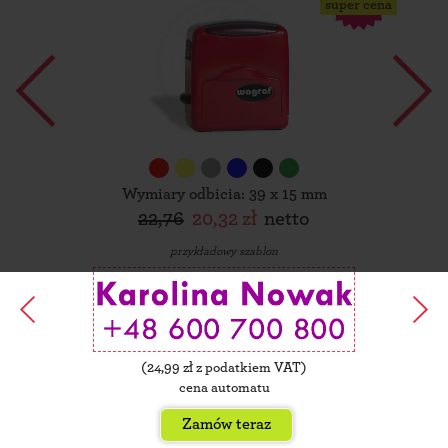
super cena
Wymiary odbicia: 39 x 15 mm
22,76
20,32 zł
netto
przykładowy szablon
(
24,99
zł z podatkiem VAT)
cena automatu
Zamów teraz