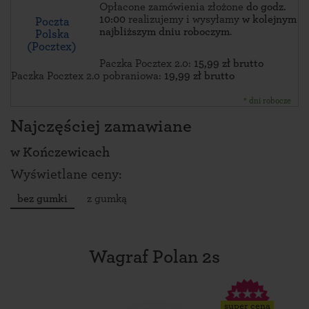
Opłacone zamówienia złożone
do godz.
10:00
realizujemy i wysyłamy
w kolejnym
Poczta
najbliższym dniu roboczym
.
Polska
(Pocztex)
Paczka Pocztex 2.0:
15,99 zł brutto
Paczka Pocztex 2.0 pobraniowa:
19,99 zł brutto
* dni robocze
Najczęściej zamawiane
w
Kończewicach
Wyświetlane ceny:
bez gumki
z gumką
Wagraf Polan 2s
super cena