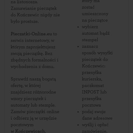
który ma
na listonosza.
zostać
Zamawianie pieczątek
umieszczony
do Kończewic nigdy nie
na pieczątce
było prostsze.
wybierz
automat bądź
Pieczatki-Online.eu
to
stempel
serwis internetowy, w
zaznacz
którym zaprojektujesz
sposób wysyłki
swoją pieczątkę. Bez
pieczątek do
zbędnych formalności i
Kończewic:
wychodzenia z domu.
przesyłka
Sprawdź naszą bogatą
kurierska,
ofertę, w której
paczkomat
znajdziesz różnorodne
INPOST lub
wzory pieczątek i
przesyłka
automaty lub stemple.
pocztowa
Zamów pieczątki online
podaj swoje
i odbierz ją w urzędzie
dane adresowe
pocztowym
wyślij i opłać
w Kończewicach
,
zamówienie.