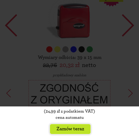
Wymiary odbicia: 39 x 15 mm
22,76
20,32 zł
netto
przykładowy szablon
(
24,99
zł z podatkiem VAT)
cena automatu
Zamów teraz