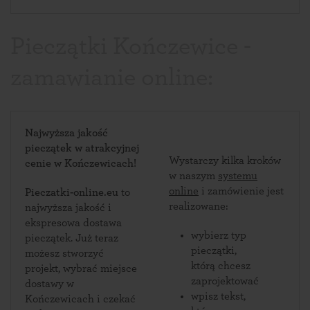
Pieczątki Kończewice -
zamawianie online:
Najwyższa jakość
pieczątek w atrakcyjnej
Wystarczy kilka kroków
cenie w Kończewicach!
w naszym
systemu
online
i zamówienie jest
Pieczatki-online.eu
to
realizowane:
najwyższa jakość i
ekspresowa dostawa
wybierz typ
pieczątek. Już teraz
pieczątki,
możesz stworzyć
którą chcesz
projekt, wybrać miejsce
zaprojektować
dostawy w
wpisz tekst,
Kończewicach i czekać