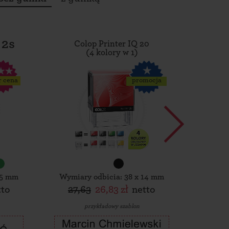
 2s
Colop Printer IQ 20
Tro
(4 kolory w 1)
r cena
promocja
15 mm
Wymiary odbicia: 38 x 14 mm
Wymiar
tto
27,63
26,83 zł
netto
30,
przykładowy szablon