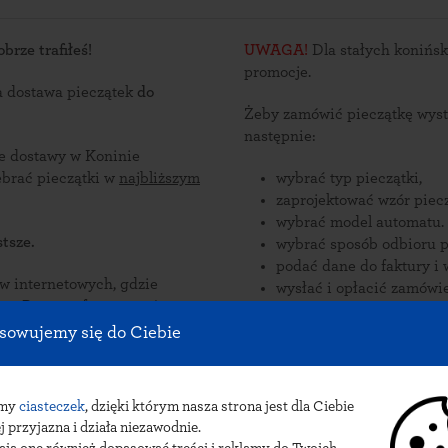
rze trafiłeś!
UWAGA!
Dla stałych konińsk
promocje.
a dostawa pieczątek
do
Żeby zamówić pieczątkę wyst
następnie:
ce dostawy w Koninie
sza lub odebrać pieczątki w
najbliższym
wybrać typ pieczątki,
zaprojektować wzór piecz
wybrać model automatu.
tsze.
wybrać sposób odbioru p
podać dane do faktury i 
nternetowych, gdzie
wysłać i opłacić zamówie
zorów
e są
Zamów pieczątki online i od
sowujemy się do Ciebie
oninie Żagańskim.
Sposób dostawy pieczątek do 
wysyłka poczto
amy
ciasteczek
, dzięki którym nasza strona jest dla Ciebie
j przyjazna i działa niezawodnie.