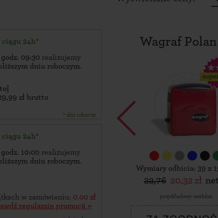
Wagraf Polan
w ciągu 24h*
 godz. 09:30
realizujemy
bliższym dniu roboczym
.
supe
to}
29,99 zł brutto
* dni robocze
w ciągu 24h*
 godz. 10:00
realizujemy
bliższym dniu roboczym
.
Wymiary odbicia: 39 x 
22,76
20,32 zł
ne
przykładowy szablon
zątkach w zamówieniu:
0.00 zł
rawdź regulamin promocji »