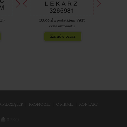
AT)
(
33,00
zł z podatkiem VAT)
(
35,
cena automatu
Zamów teraz
K PIECZĄTEK
PROMOCJE
O FIRMIE
KONTAKT