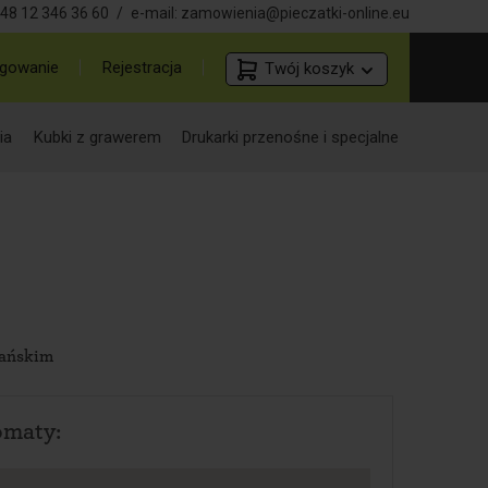
48 12 346 36 60
/
e-mail:
zamowienia@pieczatki-online.eu
gowanie
Rejestracja
Twój koszyk
ia
Kubki z grawerem
Drukarki przenośne i specjalne
gańskim
omaty: