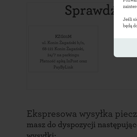
Pozwal
Sprawdź lok
zainte
Jeśli s
będą d
KZG01M
ul. Konin Żagański b/n
,
68-121
Konin Żagański
,
24/7 na parkingu
Płatność apką InPost oraz
PayByLink
Ekspresowa wysyłka piecz
masz do dyspozycji następują
wysyłki: