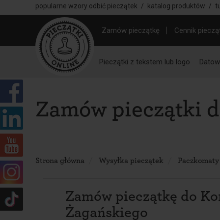
popularne wzory odbić pieczątek
/
katalog produktów
/
t
Zamów pieczątkę
Cennik pieczą
Pieczątki z tekstem lub logo
Datown
Zamów pieczątki 
Strona główna
Wysyłka pieczątek
Paczkomaty
Zamów pieczątkę do Ko
Żagańskiego