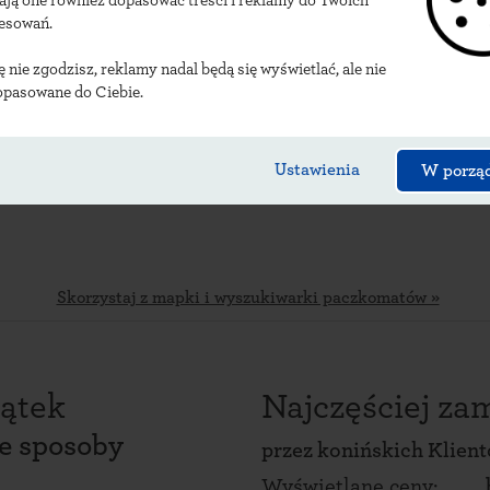
ają one również dopasować treści i reklamy do Twoich
alizacje konińskich 
resowań.
ię nie zgodzisz, reklamy nadal będą się wyświetlać, ale nie
opasowane do Ciebie.
Ustawienia
W porzą
Skorzystaj z mapki i wyszukiwarki paczkomatów »
ątek
Najczęściej z
ce sposoby
przez
konińskich Klien
Wyświetlane ceny: