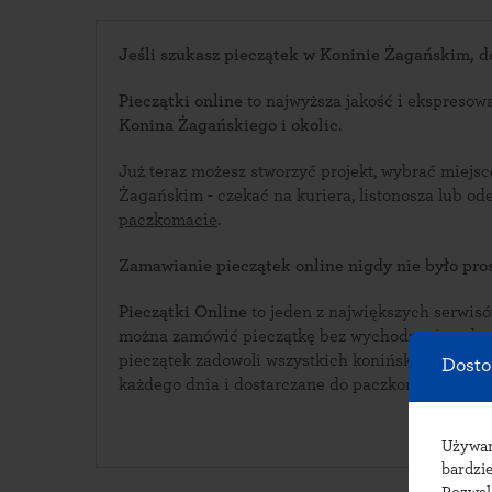
Jeśli szukasz pieczątek w Koninie Żagańskim, dob
Pieczątki online
to najwyższa jakość i ekspresow
Konina Żagańskiego i okolic
.
Już teraz możesz stworzyć projekt, wybrać miejs
Żagańskim - czekać na kuriera, listono
paczkomacie
.
Zamawianie pieczątek online nigdy nie było pros
Pieczątki Online
to jeden z największych serwisów i
można zamówić pieczątkę bez wychodzenia z domu. Bogata oferta w
pieczątek zadowoli wszystkich konińskich klientów. Pieczątki wykonywan
Dosto
każdego dnia i dostarczane do paczkomatów w K
Używ
bardzie