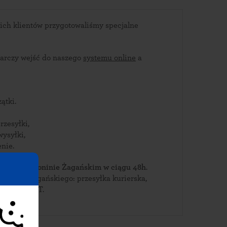
ich klientów przygotowaliśmy specjalne
arczy wejść do naszego
systemu online
a
ątki.
rzesyłki,
wysyłki,
nie.
bierz je w Koninie Żagańskim w ciągu 48h
.
Konina Żagańskiego: przesyłka kurierska,
wa lub paczkomat INPOST.