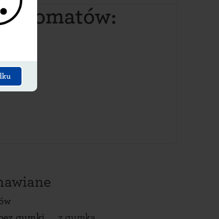
paczkomatów:
dku
amawiane
tów
bez gumki
z gumką