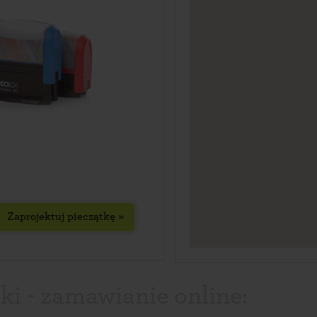
Zaprojektuj pieczątkę »
ki - zamawianie online: