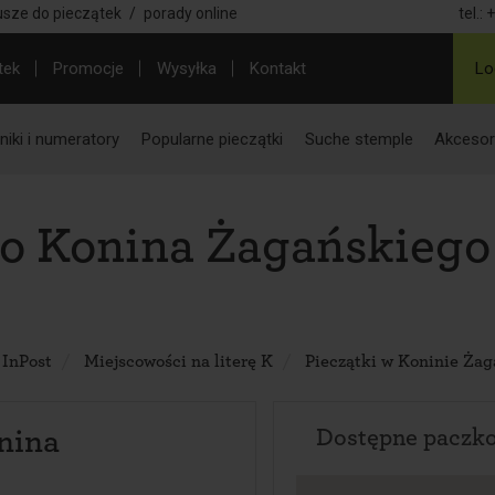
usze do pieczątek
/
porady online
tel.:
+
tek
Promocje
Wysyłka
Kontakt
Lo
iki i numeratory
Popularne pieczątki
Suche stemple
Akcesor
do Konina Żagańskiego
 InPost
Miejscowości na literę K
Pieczątki w Koninie Ża
nina
Dostępne paczk