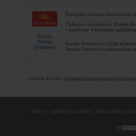
Przesyłka zostanie dostarczona 
Opłacone zamówienia złożone
do
i wysyłamy
w kolejnym najbliżs
Poczta
Polska
Paczka Pocztex 2.0:
15,99 zł brutt
(Pocztex)
Paczka Pocztex 2.0 pobraniowa:
1
« powrót do listy:
pieczątki w miejscowościach z pa
START
ZAMÓW PIECZĄTKĘ
KATEGORIE I WZOR