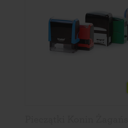
Pieczątki Konin Żagańs