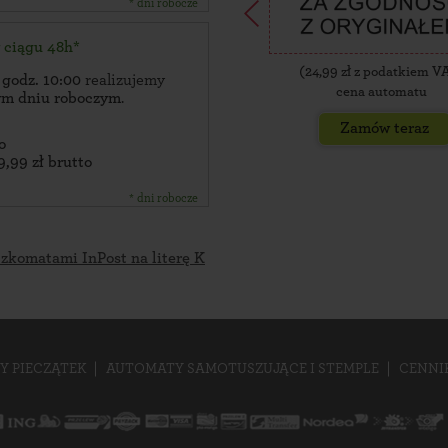
* dni robocze
w ciągu 48h*
(
24,99
zł z podatkiem V
 godz. 10:00
realizujemy
cena automatu
zym dniu roboczym
.
Zamów teraz
o
9,99 zł brutto
* dni robocze
czkomatami InPost na literę K
Y PIECZĄTEK
AUTOMATY SAMOTUSZUJĄCE I STEMPLE
CENNI