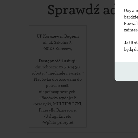
Sprawdź adre
Używ
bardzie
Pozwal
zainte
UP Korczew n. Bugiem
ul. ul. Szkolna 3
,
Jeśli s
08108
Korczew
,
będą d
Dostępność i usługi:
dni robocze: 07:30-14:30
soboty: * niedziele i święta: *
Placówka dostosowana do
potrzeb osób
niepełnosprawnych.
-Placówka wydaje: E
-przesyłki, MULTIPACZKI,
Przesyłki Biznesowe.
-Usługi Envelo
-Wpłata priorytet