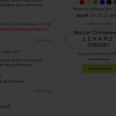
 godz. 10:00
realizujemy
bliższym dniu roboczym
.
Wymiary odbicia: 39 x 
22,76
20,32 zł
ne
przykładowy szablon
zątkach w zamówieniu:
0.00 zł
rawdź regulamin promocji »
* dni robocze
w ciągu 48h*
(
24,99
zł z podatkiem V
cena automatu
 godz. 10:00
realizujemy
zym dniu roboczym
.
Zamów teraz
o
9,99 zł brutto
* dni robocze
terę K