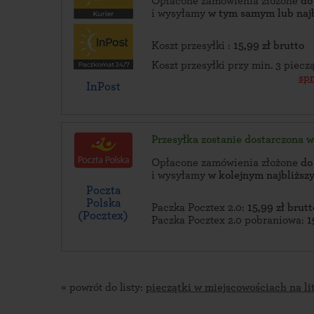
Opłacone zamówienia złożone
do
i wysyłamy
w tym samym lub naj
Koszt przesyłki :
15,99 zł brutto
Koszt przesyłki przy min. 3 piec
sp
InPost
Przesyłka zostanie dostarczona 
Opłacone zamówienia złożone
do
i wysyłamy
w kolejnym najbliżs
Poczta
Polska
Paczka Pocztex 2.0:
15,99 zł brutt
(Pocztex)
Paczka Pocztex 2.0 pobraniowa:
1
« powrót do listy:
pieczątki w miejscowościach na li