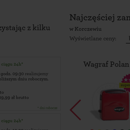
Najczęściej z
ystając z kilku
w
Korczewiu
Wyświetlane ceny:
Wagraf Polan
w ciągu 24h*
 godz. 09:30
realizujemy
bliższym dniu roboczym
.
supe
to
29,99 zł brutto
* dni robocze
w ciągu 24h*