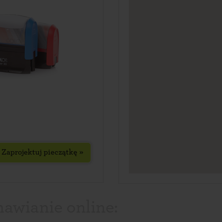
Zaprojektuj pieczątkę »
mawianie online: