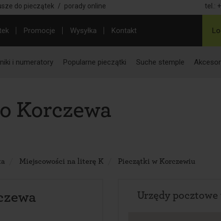
usze do pieczątek
/
porady online
tel.:
+
tek
Promocje
Wysyłka
Kontakt
Lo
iki i numeratory
Popularne pieczątki
Suche stemple
Akcesor
do Korczewa
ka
Miejscowości na literę K
Pieczątki w Korczewiu
czewa
Urzędy pocztowe