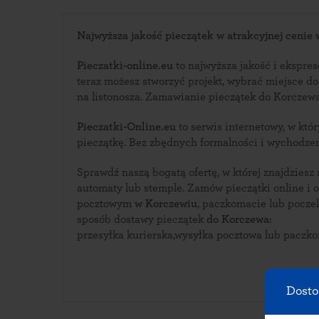
Najwyższa jakość pieczątek w atrakcyjnej cenie
Pieczatki-online.eu
to najwyższa jakość i ekspreso
teraz możesz stworzyć projekt, wybrać miejsce d
na listonosza. Zamawianie pieczątek do Kor
Pieczatki-Online.eu
to serwis internetowy, w którym zaprojektujesz swoją
pieczątkę. Bez zbędnych formalności i wychodze
Sprawdź naszą bogatą ofertę, w której znajdziesz
automaty lub stemple. Zamów pieczątki online i odbierz ją w urzędzie
pocztowym
w Korczewiu
, paczkomacie lub poczekaj na
sposób dostawy pieczątek
do Korczewa
:
przesyłka kurierska,wysyłka pocztowa lub paczk
Dosto