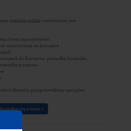
aszym
systemu online
i zamówienie jest
tórą chcesz zaprojektować
stać umieszczony na pieczątce
empel
ieczątek do Korczewa: przesyłka kurierska,
rzesyłka pocztowa
owe
e.
skich klientów przygotowaliśmy specjalne
kontakuj się z nami »