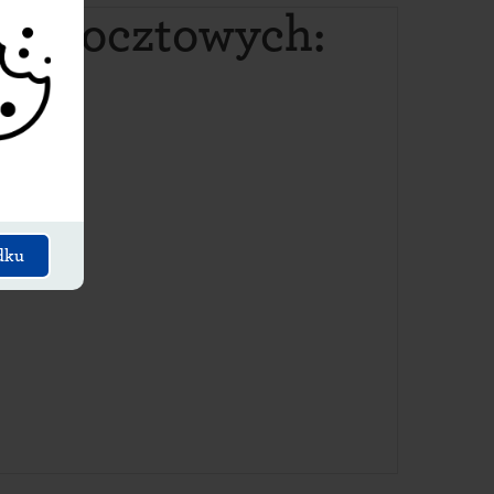
ów pocztowych
:
dku