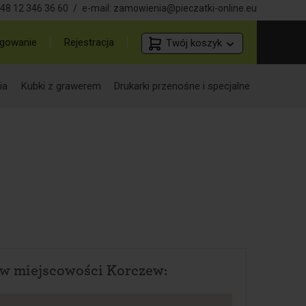
48 12 346 36 60
/
e-mail:
zamowienia@pieczatki-online.eu
gowanie
Rejestracja
Twój koszyk
ia
Kubki z grawerem
Drukarki przenośne i specjalne
 w miejscowości Korczew: