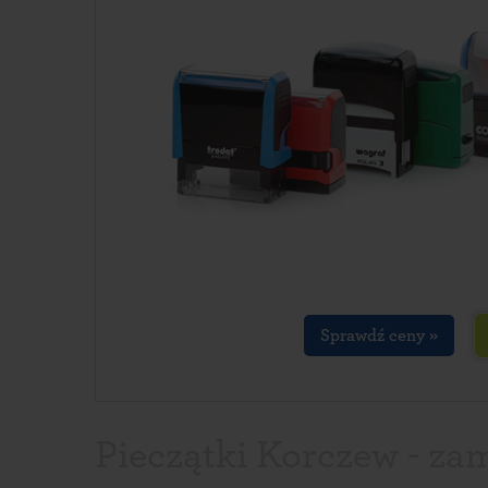
Sprawdź ceny »
Pieczątki Korczew - za