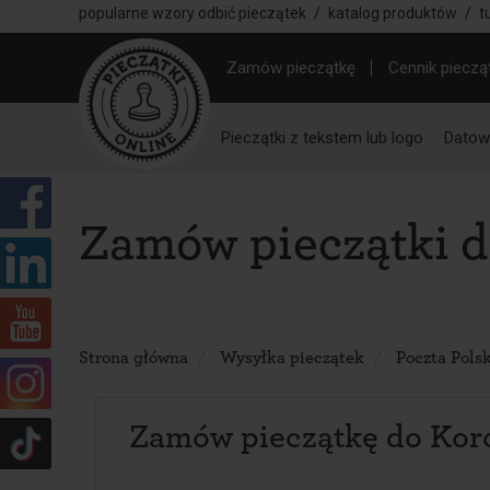
popularne wzory odbić pieczątek
/
katalog produktów
/
t
Zamów pieczątkę
Cennik pieczą
Pieczątki z tekstem lub logo
Datown
Zamów pieczątki 
Strona główna
Wysyłka pieczątek
Poczta Pols
Zamów pieczątkę do Kor