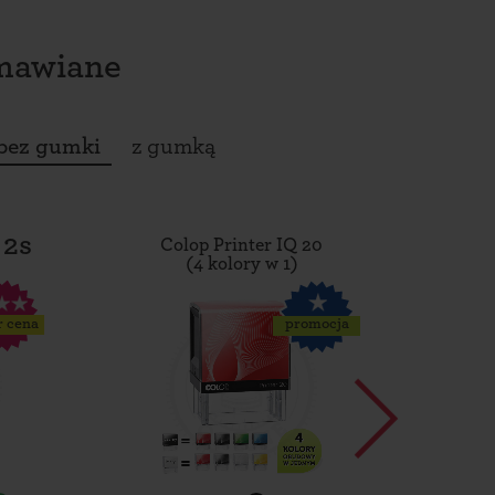
amawiane
bez gumki
z gumką
 2s
Colop Printer IQ 20
Tro
(4 kolory w 1)
r cena
promocja