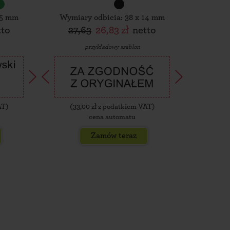
15 mm
Wymiary odbicia: 38 x 14 mm
Wymiar
tto
27,63
26,83 zł
netto
30,
przykładowy szablon
AT)
(
33,00
zł z podatkiem VAT)
(
35,
cena automatu
Zamów teraz