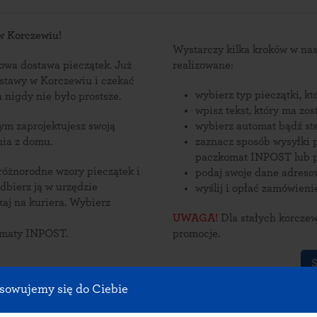
 w Korczewiu!
Wystarczy kilka kroków w n
wa dostawa pieczątek. Już
realizowane:
ostawy w Korczewiu i czekać
wybierz typ pieczątki, k
czewa nigdy nie było prostsze.
wpisz tekst, który ma zo
wybierz automat bądź st
nia z domu.
zaznacz sposób wysyłki p
paczkomat INPOST lub p
 różnorodne wzory pieczątek i
podaj swoje dane adres
wyślij i opłać zamówieni
 kuriera. Wybierz
UWAGA!
Dla stałych korczew
omaty INPOST.
promocje.
S
sowujemy się do Ciebie