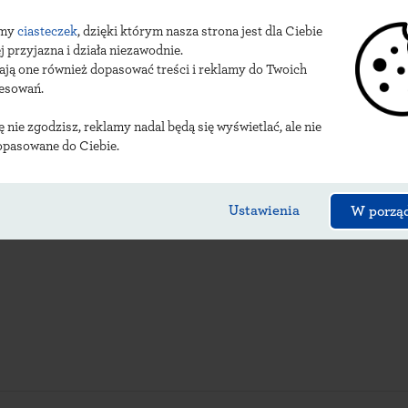
sy
korczewskich urzęd
amy
ciasteczek
, dzięki którym nasza strona jest dla Ciebie
j przyjazna i działa niezawodnie.
ają one również dopasować treści i reklamy do Twoich
resowań.
ię nie zgodzisz, reklamy nadal będą się wyświetlać, ale nie
opasowane do Ciebie.
Ustawienia
W porzą