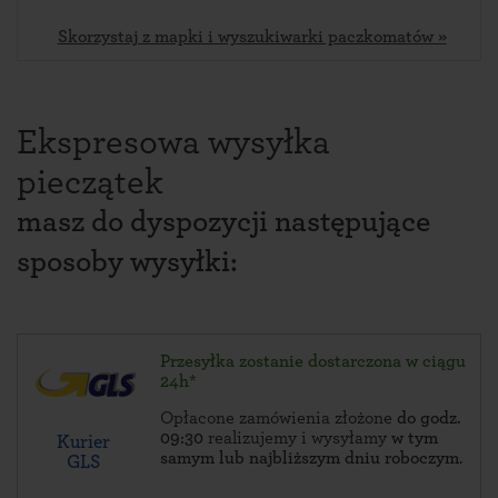
Skorzystaj z mapki i wyszukiwarki paczkomatów »
Ekspresowa wysyłka
pieczątek
masz do dyspozycji następujące
sposoby wysyłki:
Przesyłka zostanie dostarczona w ciągu
24h*
Opłacone zamówienia złożone
do godz.
09:30
realizujemy i wysyłamy
w tym
Kurier
samym lub najbliższym dniu roboczym
.
GLS