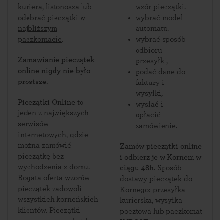
kuriera, listonosza lub
wzór pieczątki.
odebrać pieczątki w
wybrać model
najbliższym
automatu.
paczkomacie
.
wybrać sposób
odbioru
Zamawianie pieczątek
przesyłki,
online nigdy nie było
podać dane do
prostsze.
faktury i
wysyłki,
Pieczątki Online
to
wysłać i
jeden z największych
opłacić
serwisów
zamówienie.
internetowych, gdzie
można zamówić
Zamów pieczątki online
pieczątkę bez
i odbierz je w Kornem w
wychodzenia z domu.
ciągu 48h
. Sposób
Bogata oferta wzorów
dostawy pieczątek do
pieczątek zadowoli
Kornego: przesyłka
wszystkich korneńskich
kurierska, wysyłka
klientów. Pieczątki
pocztowa lub paczkomat