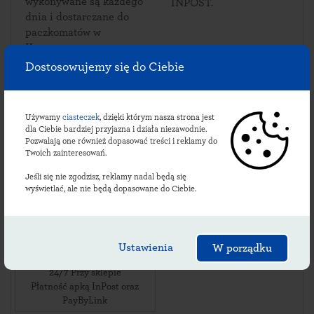
wykonywane są każdego
INPOST.
dnia i dostarczane do
paczkomatów w
Kornem.
Dostosowujemy się do Ciebie
Sprawdź lokalizacje
Używamy
ciasteczek
, dzięki którym nasza strona jest
dla Ciebie bardziej przyjazna i działa niezawodnie.
korneńskich
Pozwalają one również dopasować treści i reklamy do
Twoich zainteresowań.
paczkomatów:
Jeśli się nie zgodzisz, reklamy nadal będą się
wyświetlać, ale nie będą dopasowane do Ciebie.
KORN01M
ul. Młyńska 2
,
Ustawienia
W porządku
83-407
Korne
,
24/7 Przy sklepie
Płatność apką InPost oraz
PayByLink