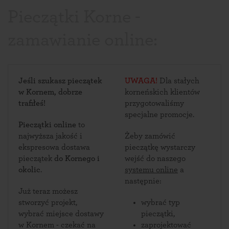
Pieczątki Korne -
zamawianie online:
Jeśli szukasz pieczątek
UWAGA!
Dla stałych
w Kornem, dobrze
korneńskich klientów
trafiłeś!
przygotowaliśmy
specjalne promocje.
Pieczątki online
to
najwyższa jakość i
Żeby zamówić
ekspresowa dostawa
pieczątkę wystarczy
pieczątek
do Kornego i
wejść do naszego
okolic
.
systemu online
a
następnie:
Już teraz możesz
stworzyć projekt,
wybrać typ
wybrać miejsce dostawy
pieczątki,
w Kornem - czekać na
zaprojektować