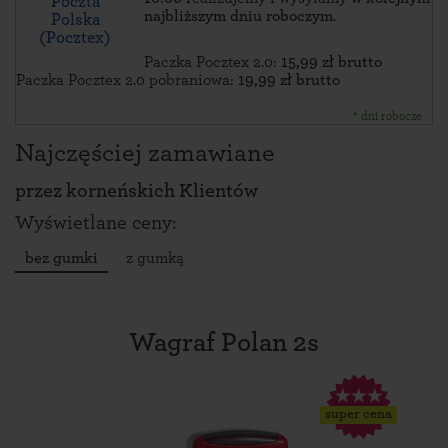
Poczta
najbliższym dniu roboczym
.
Polska
(Pocztex)
Paczka Pocztex 2.0:
15,99 zł brutto
Paczka Pocztex 2.0 pobraniowa:
19,99 zł brutto
* dni robocze
Najczęściej zamawiane
przez
korneńskich Klientów
Wyświetlane ceny:
bez gumki
z gumką
Wagraf Polan 2s
super cena