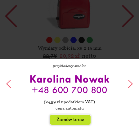
Wymiary odbicia: 39 x 15 mm
22,76
20,32 zł
netto
przykładowy szablon
(
24,99
zł z podatkiem VAT)
cena automatu
Zamów teraz