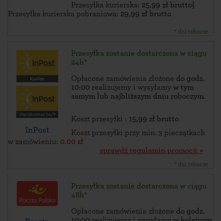
Przesyłka kurierska:
25,99 zł brutto}
Przesyłka kurierska pobraniowa:
29,99 zł brutto
* dni robocze
Przesyłka zostanie dostarczona w ciągu
24h*
Opłacone zamówienia złożone
do godz.
10:00
realizujemy i wysyłamy
w tym
samym lub najbliższym dniu roboczym
.
Koszt przesyłki :
15,99 zł brutto
InPost
Koszt przesyłki przy min. 3 pieczątkach
w zamówieniu:
0.00 zł
sprawdź regulamin promocji »
* dni robocze
Przesyłka zostanie dostarczona w ciągu
48h*
Opłacone zamówienia złożone
do godz.
10:00
realizujemy i wysyłamy
w kolejnym