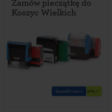
Zamów pieczątkę do
Koszyc Wielkich
Zaprojektuj pieczątkę »
Sprawdź ceny »