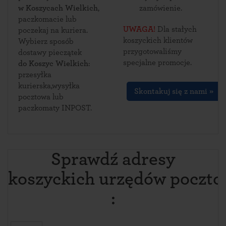
w Koszycach Wielkich
,
zamówienie.
paczkomacie lub
UWAGA!
Dla stałych
poczekaj na kuriera.
koszyckich klientów
Wybierz sposób
przygotowaliśmy
dostawy pieczątek
specjalne promocje.
do Koszyc Wielkich
:
przesyłka
kurierska,wysyłka
Skontakuj się z nami »
pocztowa lub
paczkomaty INPOST.
Sprawdź adresy
koszyckich urzędów poczt
: