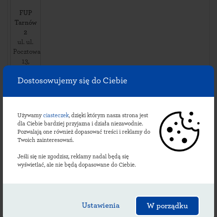
FUP
Tarnów
2
ul. ul.
Pocztowa
13
,
33110
Dostosowujemy się do Ciebie
Koszyce
Wielkie
,
Dostępność
Używamy
ciasteczek
, dzięki którym nasza strona jest
i usługi:
dla Ciebie bardziej przyjazna i działa niezawodnie.
dni
Pozwalają one również dopasować treści i reklamy do
robocze:
Twoich zainteresowań.
Pon.:
Jeśli się nie zgodzisz, reklamy nadal będą się
09:00-
wyświetlać, ale nie będą dopasowane do Ciebie.
15:30
Wt.:
09:00-
15:30
Ustawienia
W porządku
Śr.:
09:00-