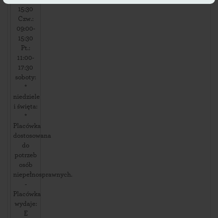
15:30
Czw.:
09:00-
15:30
Pt.:
11:00-
17:30
soboty:
*
niedziele
i święta:
*
Placówka
dostosowana
do
potrzeb
osób
niepełnosprawnych.
-
Placówka
wydaje:
E