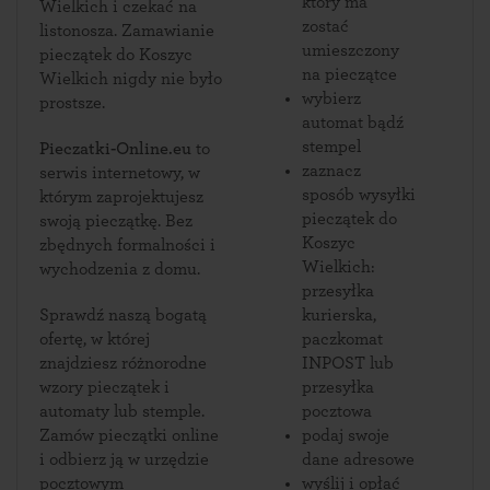
który ma
Wielkich i czekać na
zostać
listonosza. Zamawianie
umieszczony
pieczątek do Koszyc
na pieczątce
Wielkich nigdy nie było
wybierz
prostsze.
automat bądź
stempel
Pieczatki-Online.eu
to
zaznacz
serwis internetowy, w
sposób wysyłki
którym zaprojektujesz
pieczątek do
swoją pieczątkę. Bez
Koszyc
zbędnych formalności i
Wielkich:
wychodzenia z domu.
przesyłka
Sprawdź naszą bogatą
kurierska,
ofertę, w której
paczkomat
znajdziesz różnorodne
INPOST lub
wzory pieczątek i
przesyłka
automaty lub stemple.
pocztowa
Zamów pieczątki online
podaj swoje
i odbierz ją w urzędzie
dane adresowe
pocztowym
wyślij i opłać