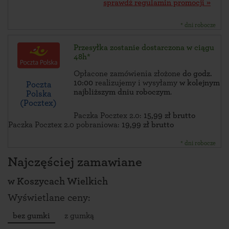
sprawdź regulamin promocji »
* dni robocze
Przesyłka zostanie dostarczona w ciągu
48h*
Opłacone zamówienia złożone
do godz.
10:00
realizujemy i wysyłamy
w kolejnym
Poczta
najbliższym dniu roboczym
.
Polska
(Pocztex)
Paczka Pocztex 2.0:
15,99 zł brutto
Paczka Pocztex 2.0 pobraniowa:
19,99 zł brutto
* dni robocze
Najczęściej zamawiane
w
Koszycach Wielkich
Wyświetlane ceny:
bez gumki
z gumką