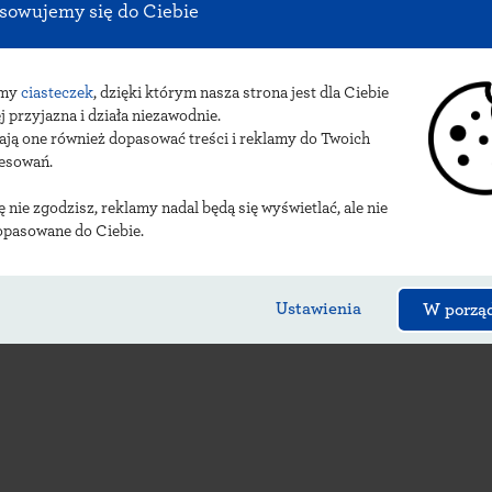
sowujemy się do Ciebie
y
kożuchowskich urzę
amy
ciasteczek
, dzięki którym nasza strona jest dla Ciebie
j przyjazna i działa niezawodnie.
ają one również dopasować treści i reklamy do Twoich
resowań.
ię nie zgodzisz, reklamy nadal będą się wyświetlać, ale nie
opasowane do Ciebie.
Ustawienia
W porzą