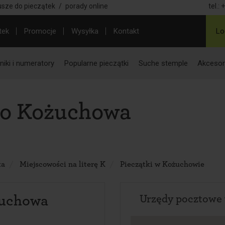
usze do pieczątek
/
porady online
tel.:
+
tek
Promocje
Wysyłka
Kontakt
Lo
iki i numeratory
Popularne pieczątki
Suche stemple
Akcesor
do Kożuchowa
ka
Miejscowości na literę K
Pieczątki w Kożuchowie
żuchowa
Urzędy pocztowe