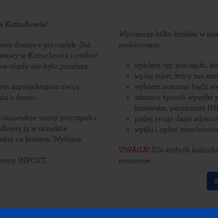
 w Kożuchowie!
Wystarczy kilka kroków w n
wa dostawa pieczątek. Już
realizowane:
ostawy w Kożuchowie i czekać
wybierz typ pieczątki, k
żuchowa nigdy nie było prostsze.
wpisz tekst, który ma zo
wybierz automat bądź st
nia z domu.
zaznacz sposób wysyłki 
kurierska, paczkomat IN
 różnorodne wzory pieczątek i
podaj swoje dane adres
wyślij i opłać zamówieni
na kuriera. Wybierz
UWAGA!
Dla stałych kożucho
omaty INPOST.
promocje.
S