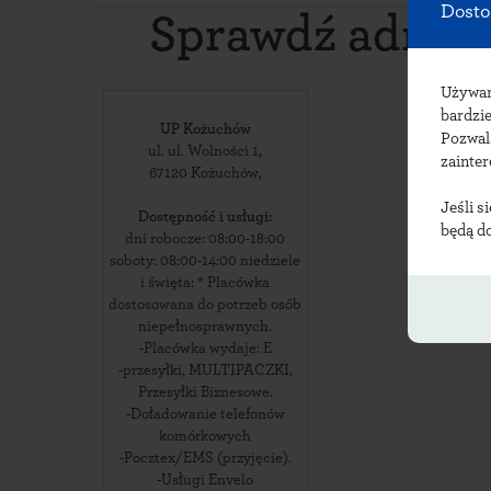
Dosto
Sprawdź adres
Używ
bardzie
UP Kożuchów
Pozwal
ul. ul. Wolności 1
,
zainte
67120
Kożuchów
,
Jeśli s
Dostępność i usługi:
będą d
dni robocze: 08:00-18:00
soboty: 08:00-14:00 niedziele
i święta: * Placówka
dostosowana do potrzeb osób
niepełnosprawnych.
-Placówka wydaje: E
-przesyłki, MULTIPACZKI,
Przesyłki Biznesowe.
-Doładowanie telefonów
komórkowych
-Pocztex/EMS (przyjęcie).
-Usługi Envelo