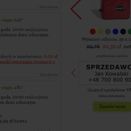
* dni robocze
w ciągu 24h*
 godz. 10:00
realizujemy
bliższym dniu roboczym
.
Wymiary odbicia: 39 x 
22,76
20,32 zł
ne
przykładowy szablon
zątkach w zamówieniu:
0.00 zł
rawdź regulamin promocji »
* dni robocze
w ciągu 48h*
(
24,99
zł z podatkiem V
cena automatu
 godz. 10:00
realizujemy
zym dniu roboczym
.
Zamów teraz
o
9,99 zł brutto