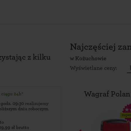
Najczęściej z
ystając z kilku
w
Kożuchowie
Wyświetlane ceny:
Wagraf Polan
w ciągu 24h*
 godz. 09:30
realizujemy
bliższym dniu roboczym
.
supe
to
29,99 zł brutto