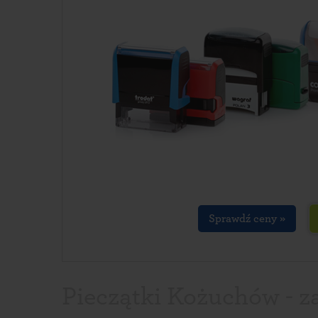
Sprawdź ceny »
Pieczątki Kożuchów - z