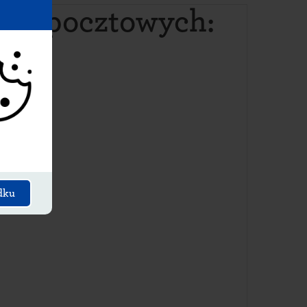
dów pocztowych
:
dku