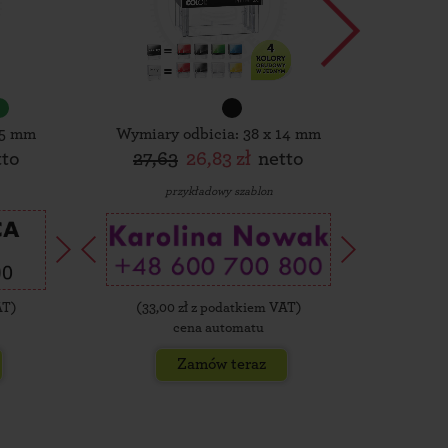
15 mm
Wymiary odbicia: 38 x 14 mm
Wymiar
tto
27,63
26,83 zł
netto
30,
przykładowy szablon
AT)
(
33,00
zł z podatkiem VAT)
(
35,
cena automatu
Zamów teraz