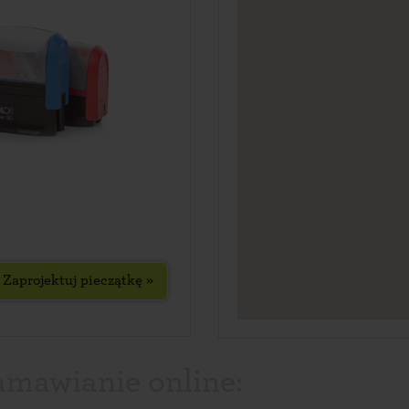
Zaprojektuj pieczątkę »
amawianie online: