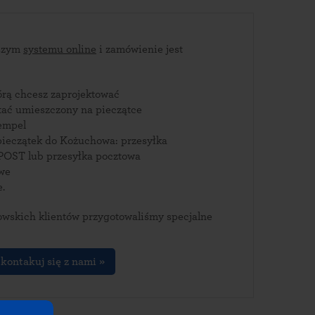
aszym
systemu online
i zamówienie jest
tórą chcesz zaprojektować
stać umieszczony na pieczątce
empel
pieczątek do Kożuchowa: przesyłka
POST lub przesyłka pocztowa
owe
e.
wskich klientów przygotowaliśmy specjalne
kontakuj się z nami »