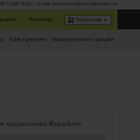
48 12 346 36 60
/
e-mail:
zamowienia@pieczatki-online.eu
gowanie
Rejestracja
Twój koszyk
ia
Kubki z grawerem
Drukarki przenośne i specjalne
 w miejscowości Kożuchów: