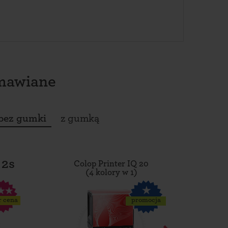
amawiane
bez gumki
z gumką
 2s
Colop Printer IQ 20
Tro
(4 kolory w 1)
r cena
promocja