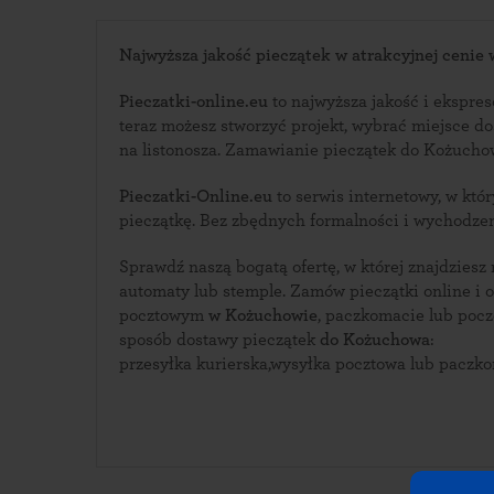
Najwyższa jakość pieczątek w atrakcyjnej cenie
Pieczatki-online.eu
to najwyższa jakość i ekspreso
teraz możesz stworzyć projekt, wybrać miejsce d
na listonosza. Zamawianie pieczątek do Ko
Pieczatki-Online.eu
to serwis internetowy, w którym zaprojektujesz swoją
pieczątkę. Bez zbędnych formalności i wychodze
Sprawdź naszą bogatą ofertę, w której znajdziesz
automaty lub stemple. Zamów pieczątki online i odbierz ją w urzędzie
pocztowym
w Kożuchowie
, paczkomacie lub poczekaj 
sposób dostawy pieczątek
do Kożuchowa
:
przesyłka kurierska,wysyłka pocztowa lub paczk