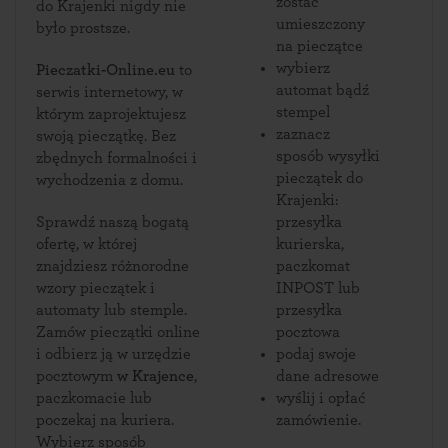
zostać
do Krajenki nigdy nie
umieszczony
było prostsze.
na pieczątce
wybierz
Pieczatki-Online.eu
to
automat bądź
serwis internetowy, w
stempel
którym zaprojektujesz
zaznacz
swoją pieczątkę. Bez
sposób wysyłki
zbędnych formalności i
pieczątek do
wychodzenia z domu.
Krajenki:
Sprawdź naszą bogatą
przesyłka
ofertę, w której
kurierska,
znajdziesz różnorodne
paczkomat
wzory pieczątek i
INPOST lub
automaty lub stemple.
przesyłka
Zamów pieczątki online
pocztowa
i odbierz ją w urzędzie
podaj swoje
pocztowym
w Krajence
,
dane adresowe
paczkomacie lub
wyślij i opłać
poczekaj na kuriera.
zamówienie.
Wybierz sposób