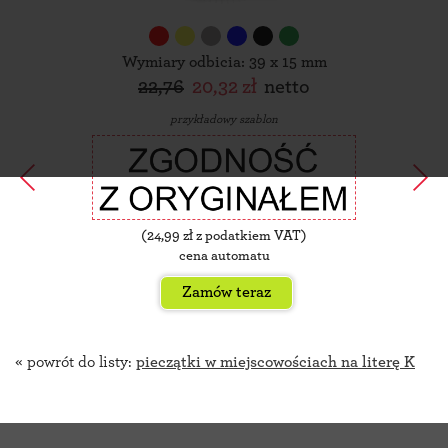
Wymiary odbicia: 39 x 15 mm
22,76
20,32 zł
netto
przykładowy szablon
(
24,99
zł z podatkiem VAT)
cena automatu
Zamów teraz
« powrót do listy:
pieczątki w miejscowościach na literę K