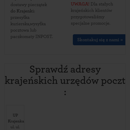
UWAGA!
Dla stałych
dostawy pieczątek
krajeńskich klientów
do Krajenki
:
przygotowaliśmy
przesyłka
specjalne promocje.
kurierska,wysyłka
pocztowa lub
paczkomaty INPOST.
Skontakuj się z nami »
Sprawdź adresy
krajeńskich urzędów poczt
:
UP
Krajenka
ul. ul.