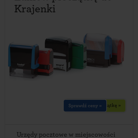
Krajenki
Zaprojektuj pieczątkę »
Sprawdź ceny »
Urzędy pocztowe w miejscowości