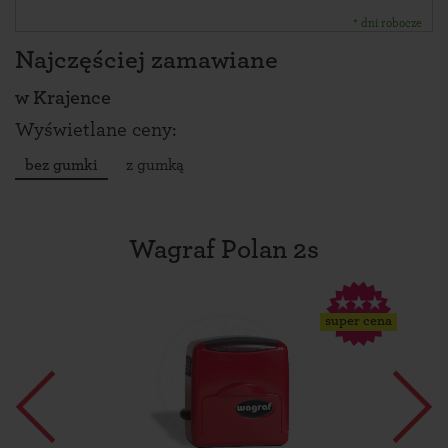
* dni robocze
Najczęściej zamawiane
w
Krajence
Wyświetlane ceny:
bez gumki
z gumką
Wagraf Polan 2s
super cena