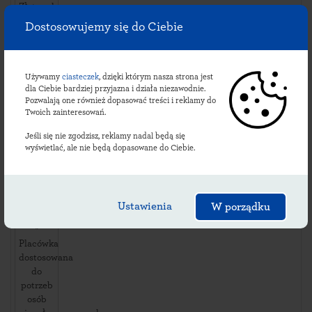
Złotowska
12
,
Dostosowujemy się do Ciebie
77430
Krajenka
,
Dostępność
Używamy
ciasteczek
, dzięki którym nasza strona jest
dla Ciebie bardziej przyjazna i działa niezawodnie.
i usługi:
Pozwalają one również dopasować treści i reklamy do
dni
Twoich zainteresowań.
robocze:
08:00-
Jeśli się nie zgodzisz, reklamy nadal będą się
17:00
wyświetlać, ale nie będą dopasowane do Ciebie.
soboty:
08:00-
11:00
niedziele
Ustawienia
W porządku
i święta:
*
Placówka
dostosowana
do
potrzeb
osób