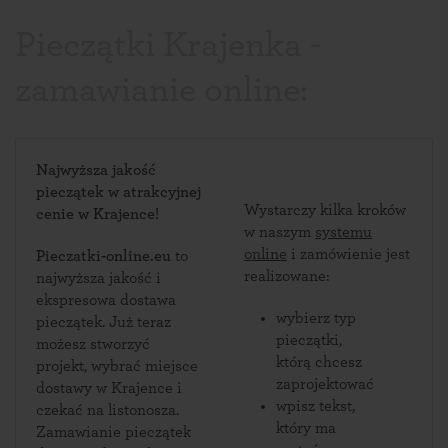
Pieczątki Krajenka -
zamawianie online:
Najwyższa jakość
pieczątek w atrakcyjnej
Wystarczy kilka kroków
cenie w Krajence!
w naszym
systemu
online
i zamówienie jest
Pieczatki-online.eu
to
realizowane:
najwyższa jakość i
ekspresowa dostawa
wybierz typ
pieczątek. Już teraz
pieczątki,
możesz stworzyć
którą chcesz
projekt, wybrać miejsce
zaprojektować
dostawy w Krajence i
wpisz tekst,
czekać na listonosza.
który ma
Zamawianie pieczątek