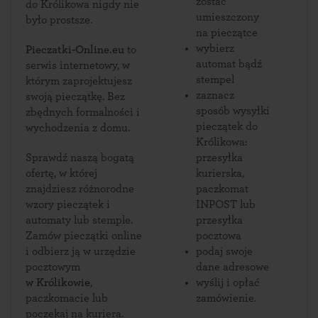
zostać
do Królikowa nigdy nie
umieszczony
było prostsze.
na pieczątce
wybierz
Pieczatki-Online.eu
to
automat bądź
serwis internetowy, w
stempel
którym zaprojektujesz
zaznacz
swoją pieczątkę. Bez
sposób wysyłki
zbędnych formalności i
pieczątek do
wychodzenia z domu.
Królikowa:
Sprawdź naszą bogatą
przesyłka
ofertę, w której
kurierska,
znajdziesz różnorodne
paczkomat
wzory pieczątek i
INPOST lub
automaty lub stemple.
przesyłka
Zamów pieczątki online
pocztowa
i odbierz ją w urzędzie
podaj swoje
pocztowym
dane adresowe
w Królikowie
,
wyślij i opłać
paczkomacie lub
zamówienie.
poczekaj na kuriera.