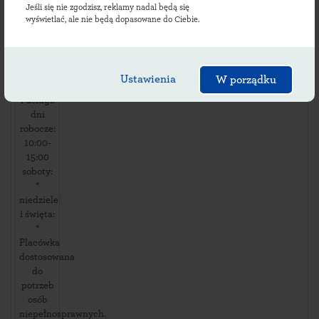
ul. ul.
Jeśli się nie zgodzisz, reklamy nadal będą się
Słupowa
wyświetlać, ale nie będą dopasowane do Ciebie.
2
,
89200
Królikowo
,
Ustawienia
W porządku
Dostępność
i usługi:
dni
robocze:
10:00-
15:00
soboty:
*
niedziele
i święta:
*
Placówka
dostosowana
do
potrzeb
osób
niepełnosprawnych.