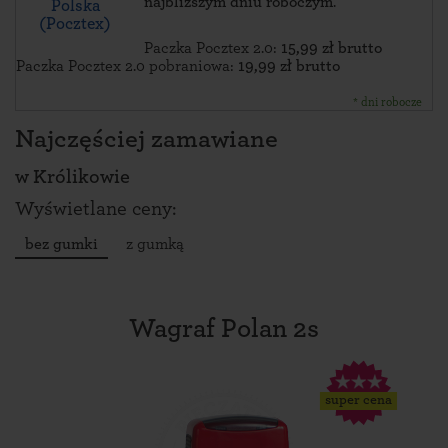
najbliższym dniu roboczym
.
Polska
(Pocztex)
Paczka Pocztex 2.0:
15,99 zł brutto
Paczka Pocztex 2.0 pobraniowa:
19,99 zł brutto
* dni robocze
Najczęściej zamawiane
w
Królikowie
Wyświetlane ceny:
bez gumki
z gumką
Wagraf Polan 2s
super cena