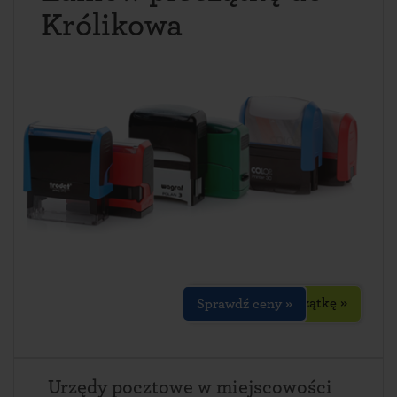
Królikowa
Zaprojektuj pieczątkę »
Sprawdź ceny »
Urzędy pocztowe w miejscowości