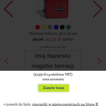
Wymiary odbicia: 39 x 15 mm
22,76
20,32 zł
netto
przykładowy szablon
(
24,99
zł z podatkiem VAT)
cena automatu
Zamów teraz
« powrót do listy:
pieczątki w miejscowościach na literę K