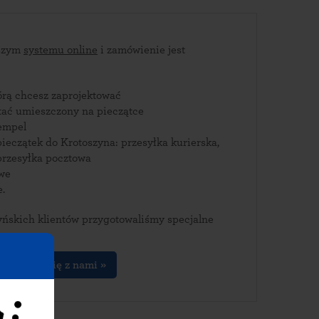
aszym
systemu online
i zamówienie jest
tórą chcesz zaprojektować
stać umieszczony na pieczątce
empel
ieczątek do Krotoszyna: przesyłka kurierska,
rzesyłka pocztowa
owe
e.
yńskich klientów przygotowaliśmy specjalne
kontakuj się z nami »