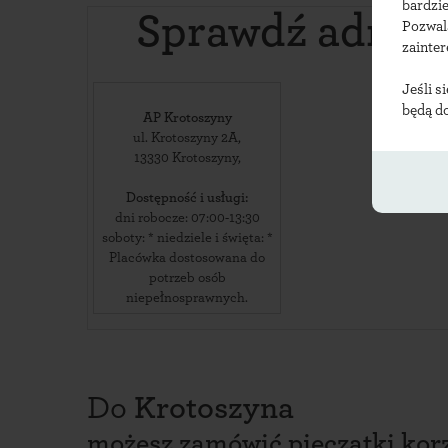
bardzie
Sprawdź adres
Pozwal
zainte
Jeśli s
będą d
AP Krotoszyny
ul. Krotoszyny 2A
,
13330
Krotoszyny
,
Dostępność i usługi:
dni robocze: 07:00-13:30
soboty: * niedziele i święta: *
Placówka dostosowana do
potrzeb osób
niepełnosprawnych.
Do
Krotoszyna
możesz zamówić pieczątki korz