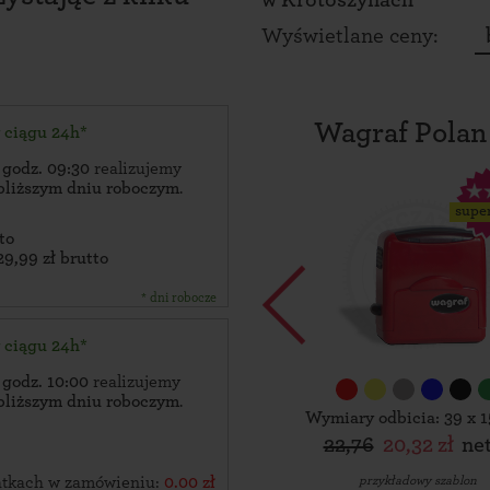
w
Krotoszynach
Wyświetlane ceny:
Wagraf Polan
w ciągu 24h*
 godz. 09:30
realizujemy
bliższym dniu roboczym
.
supe
to
29,99 zł brutto
* dni robocze
w ciągu 24h*
 godz. 10:00
realizujemy
bliższym dniu roboczym
.
Wymiary odbicia: 39 x 
22,76
20,32 zł
ne
przykładowy szablon
zątkach w zamówieniu:
0.00 zł