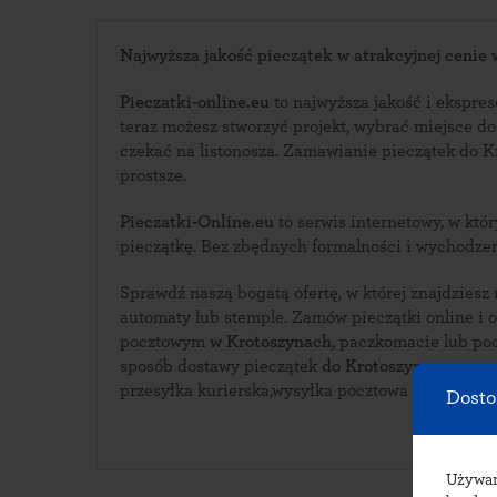
Najwyższa jakość pieczątek w atrakcyjnej cenie
Pieczatki-online.eu
to najwyższa jakość i ekspreso
teraz możesz stworzyć projekt, wybrać miejsce d
czekać na listonosza. Zamawianie pieczątek do Krotoszyna nigdy nie było
prostsze.
Pieczatki-Online.eu
to serwis internetowy, w którym zaprojektujesz swoją
pieczątkę. Bez zbędnych formalności i wychodze
Sprawdź naszą bogatą ofertę, w której znajdziesz
automaty lub stemple. Zamów pieczątki online i odbierz ją w urzędzie
pocztowym
w Krotoszynach
, paczkomacie lub poczeka
sposób dostawy pieczątek
do Krotoszyna
:
przesyłka kurierska,wysyłka pocztowa lub paczk
Dosto
Używ