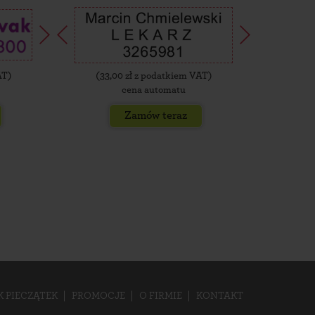
AT)
(
33,00
zł z podatkiem VAT)
(
35,
cena automatu
Zamów teraz
K PIECZĄTEK
PROMOCJE
O FIRMIE
KONTAKT