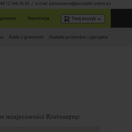
48 12 346 36 60
/
e-mail:
zamowienia@pieczatki-online.eu
gowanie
Rejestracja
Twój koszyk
ia
Kubki z grawerem
Drukarki przenośne i specjalne
w miejscowości Krotoszyny: