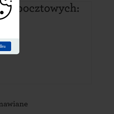
dów pocztowych
:
dku
amawiane