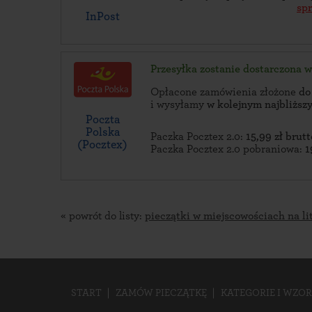
sp
InPost
Przesyłka zostanie dostarczona 
Opłacone zamówienia złożone
do
i wysyłamy
w kolejnym najbliżs
Poczta
Polska
Paczka Pocztex 2.0:
15,99 zł brutt
(Pocztex)
Paczka Pocztex 2.0 pobraniowa:
1
« powrót do listy:
pieczątki w miejscowościach na li
START
ZAMÓW PIECZĄTKĘ
KATEGORIE I WZOR