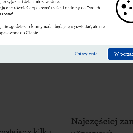
j przyjazna i działa niezawodnie.
y
krotoszyńskich urzę
ają one również dopasować treści i reklamy do Twoich
resowań.
ię nie zgodzisz, reklamy nadal będą się wyświetlać, ale nie
opasowane do Ciebie.
Ustawienia
W porzą
Najczęściej z
ystając z kilku