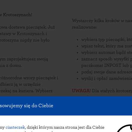
 w Krotoszynach!
Wystarczy kilka kroków w n
wa dostawa pieczątek. Już
realizowane:
ostawy w Krotoszynach i
wybierz typ pieczątki, k
wpisz tekst, który ma zo
wybierz automat bądź st
zaznacz sposób wysyłki p
nia z domu.
paczkomat INPOST lub p
podaj swoje dane adres
 różnorodne wzory pieczątek i
wyślij i opłać zamówieni
j na kuriera. Wybierz
UWAGA!
Dla stałych krotosz
promocje.
omaty INPOST.
sowujemy się do Ciebie
S
amy
ciasteczek
, dzięki którym nasza strona jest dla Ciebie