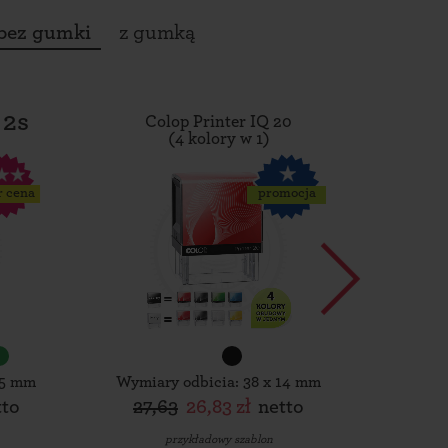
bez gumki
z gumką
 2s
Colop Printer IQ 20
Tro
(4 kolory w 1)
r cena
promocja
15 mm
Wymiary odbicia: 38 x 14 mm
Wymiar
tto
27,63
26,83 zł
netto
30,
przykładowy szablon