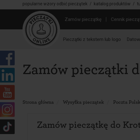
popularne wzory odbić pieczątek
/
katalog produktów
/
t
Zamów pieczątkę
Cennik pieczą
Pieczątki z tekstem lub logo
Datown
Zamów pieczątki d
Strona główna
Wysyłka pieczątek
Poczta Pols
Zamów pieczątkę do Kro