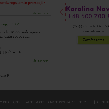
rawdź regulamin promocji »
* dni robocze
w ciągu 48h*
(
24,99
zł z podatkiem V
cena automatu
 godz. 10:00
realizujemy
zym dniu roboczym
.
Zamów teraz
o
9,99 zł brutto
* dni robocze
terę K
Y PIECZĄTEK
AUTOMATY SAMOTUSZUJĄCE I STEMPLE
CENNI