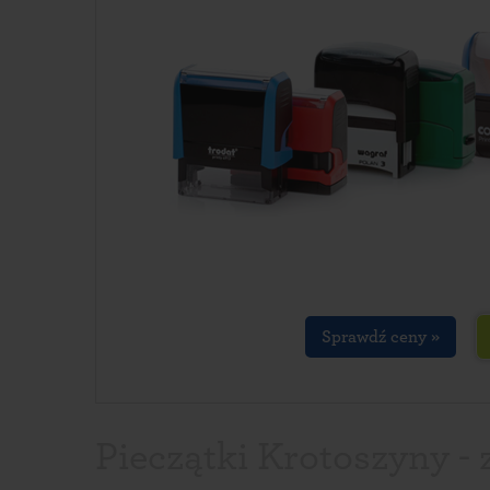
Sprawdź ceny »
Pieczątki Krotoszyny -