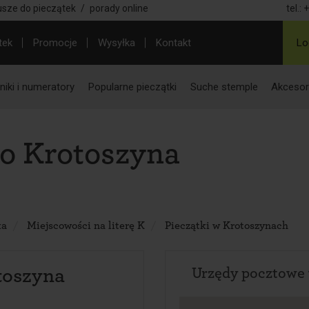
usze do pieczątek
/
porady online
tel.:
+
tek
Promocje
Wysyłka
Kontakt
Lo
iki i numeratory
Popularne pieczątki
Suche stemple
Akcesor
o Krotoszyna
ka
Miejscowości na literę K
Pieczątki w Krotoszynach
toszyna
Urzędy pocztowe 