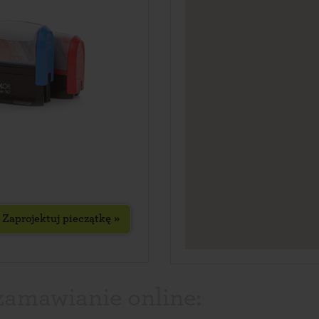
Zaprojektuj pieczątkę »
 zamawianie online: