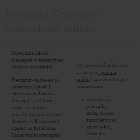
Pieczątki Kruszyn -
zamawianie online:
Najwyższa jakość
pieczątek w atrakcyjnej
Wystarczy kilka kroków
cenie w Kruszynie!
w naszym
systemu
online
i zamówienie jest
Pieczatki-online.eu
to
realizowane:
najwyższa jakość i
ekspresowa dostawa
wybierz typ
pieczątek. Już teraz
pieczątki,
możesz stworzyć
którą chcesz
projekt, wybrać miejsce
zaprojektować
dostawy w Kruszynie i
wpisz tekst,
czekać na listonosza.
który ma
Zamawianie pieczątek