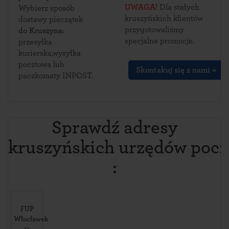
UWAGA!
Dla stałych
Wybierz sposób
kruszyńskich klientów
dostawy pieczątek
przygotowaliśmy
do Kruszyna
:
specjalne promocje.
przesyłka
kurierska,wysyłka
pocztowa lub
Skontakuj się z nami »
paczkomaty INPOST.
Sprawdź adresy
kruszyńskich urzędów poc
:
FUP
Włocławek