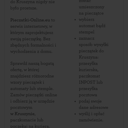
zostać
do Kruszyna nigdy nie
umieszczony
było prostsze.
na pieczątce
wybierz
Pieczatki-Online.eu
to
automat bądź
serwis internetowy, w
stempel
którym zaprojektujesz
zaznacz
swoją pieczątkę. Bez
sposób wysyłki
zbędnych formalności i
pieczątek do
wychodzenia z domu.
Kruszyna:
Sprawdź naszą bogatą
przesyłka
ofertę, w której
kurierska,
znajdziesz różnorodne
paczkomat
wzory pieczątek i
INPOST lub
automaty lub stemple.
przesyłka
Zamów pieczątki online
pocztowa
i odbierz ją w urzędzie
podaj swoje
pocztowym
dane adresowe
w Kruszynie
,
wyślij i opłać
paczkomacie lub
zamówienie.
poczekaj na kuriera.