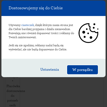
11
ul. ul.
Dostosowujemy się do Ciebie
Szkolna
9
,
87853
Kruszyn
,
Używamy
ciasteczek
, dzięki którym nasza strona jest
dla Ciebie bardziej przyjazna i działa niezawodnie.
Pozwalają one również dopasować treści i reklamy do
Dostępność
Twoich zainteresowań.
i usługi:
dni
Jeśli się nie zgodzisz, reklamy nadal będą się
robocze:
wyświetlać, ale nie będą dopasowane do Ciebie.
09:00-
14:30
soboty:
*
Ustawienia
W porządku
niedziele
i święta:
*
Placówka
dostosowana
do
potrzeb
osób