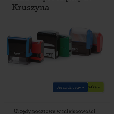
Kruszyna
Zaprojektuj pieczątkę »
Sprawdź ceny »
Urzędy pocztowe w miejscowości