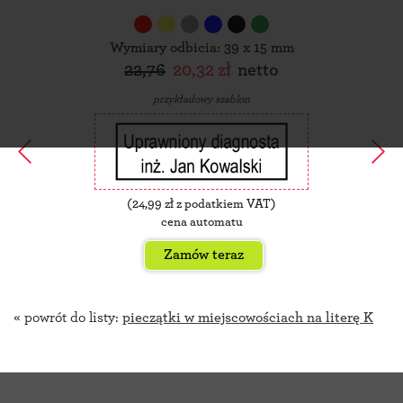
Wymiary odbicia: 39 x 15 mm
22,76
20,32 zł
netto
przykładowy szablon
(
24,99
zł z podatkiem VAT)
cena automatu
Zamów teraz
« powrót do listy:
pieczątki w miejscowościach na literę K