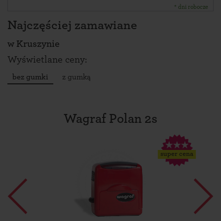
* dni robocze
Najczęściej zamawiane
w
Kruszynie
Wyświetlane ceny:
bez gumki
z gumką
Wagraf Polan 2s
super cena