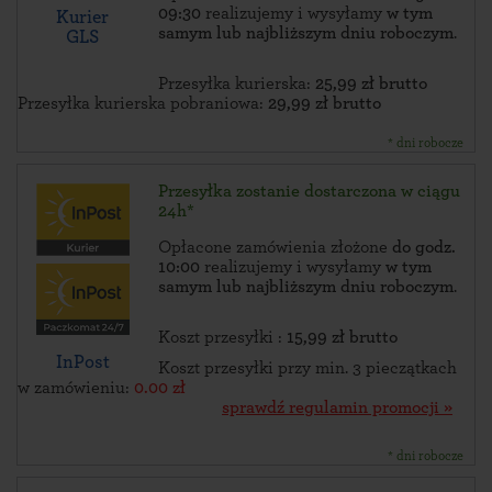
09:30
realizujemy i wysyłamy
w tym
Kurier
samym lub najbliższym dniu roboczym
.
GLS
Przesyłka kurierska:
25,99 zł brutto
Przesyłka kurierska pobraniowa:
29,99 zł brutto
* dni robocze
Przesyłka zostanie dostarczona w ciągu
24h*
Opłacone zamówienia złożone
do godz.
10:00
realizujemy i wysyłamy
w tym
samym lub najbliższym dniu roboczym
.
Koszt przesyłki :
15,99 zł brutto
InPost
Koszt przesyłki przy min. 3 pieczątkach
w zamówieniu:
0.00 zł
sprawdź regulamin promocji »
* dni robocze