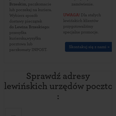
Brzeskim
, paczkomacie
zamówienie.
lub poczekaj na kuriera.
UWAGA!
Dla stałych
Wybierz sposób
lewińskich klientów
dostawy pieczątek
przygotowaliśmy
do Lewina Brzeskiego
:
specjalne promocje.
przesyłka
kurierska,wysyłka
pocztowa lub
Skontakuj się z nami »
paczkomaty INPOST.
Sprawdź adresy
lewińskich urzędów poczto
: