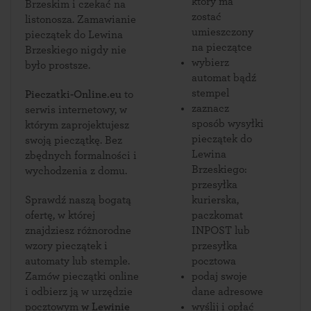
który ma
Brzeskim i czekać na
zostać
listonosza. Zamawianie
umieszczony
pieczątek do Lewina
na pieczątce
Brzeskiego nigdy nie
wybierz
było prostsze.
automat bądź
stempel
Pieczatki-Online.eu
to
zaznacz
serwis internetowy, w
sposób wysyłki
którym zaprojektujesz
pieczątek do
swoją pieczątkę. Bez
Lewina
zbędnych formalności i
Brzeskiego:
wychodzenia z domu.
przesyłka
Sprawdź naszą bogatą
kurierska,
ofertę, w której
paczkomat
znajdziesz różnorodne
INPOST lub
wzory pieczątek i
przesyłka
automaty lub stemple.
pocztowa
Zamów pieczątki online
podaj swoje
i odbierz ją w urzędzie
dane adresowe
pocztowym
w Lewinie
wyślij i opłać