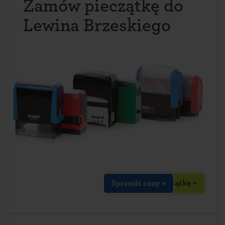
Zamów pieczątkę do
Lewina Brzeskiego
Zaprojektuj pieczątkę »
Sprawdź ceny »