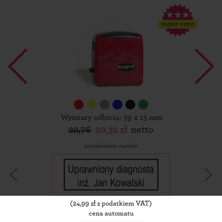
super cena
Wymiary odbicia: 39 x 15 mm
22,76
20,32 zł
netto
przykładowy szablon
(
24,99
zł z podatkiem VAT)
cena automatu