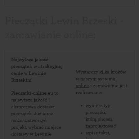
Pieczątki Lewin Brzeski -
zamawianie online:
Najwyższa jakość
pieczątek w atrakcyjnej
Wystarczy kilka kroków
cenie w Lewinie
w naszym
systemu
Brzeskim!
online
i zamówienie jest
realizowane:
Pieczatki-online.eu
to
najwyższa jakość i
wybierz typ
ekspresowa dostawa
pieczątki,
pieczątek. Już teraz
którą chcesz
możesz stworzyć
zaprojektować
projekt, wybrać miejsce
wpisz tekst,
dostawy w Lewinie