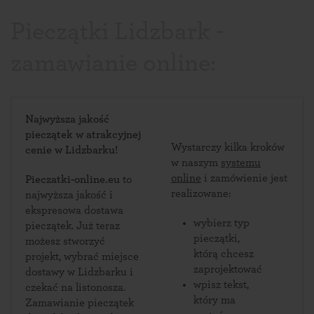
Pieczątki Lidzbark -
zamawianie online:
Najwyższa jakość
pieczątek w atrakcyjnej
Wystarczy kilka kroków
cenie w Lidzbarku!
w naszym
systemu
online
i zamówienie jest
Pieczatki-online.eu
to
realizowane:
najwyższa jakość i
ekspresowa dostawa
wybierz typ
pieczątek. Już teraz
pieczątki,
możesz stworzyć
którą chcesz
projekt, wybrać miejsce
zaprojektować
dostawy w Lidzbarku i
wpisz tekst,
czekać na listonosza.
który ma
Zamawianie pieczątek