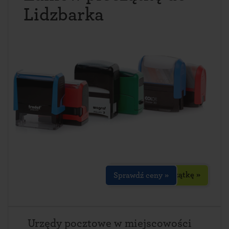
Lidzbarka
Zaprojektuj pieczątkę »
Sprawdź ceny »
Urzędy pocztowe w miejscowości