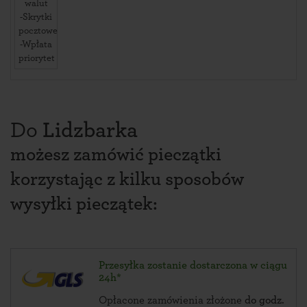
walut
-Skrytki
pocztowe
-Wpłata
priorytet
Do
Lidzbarka
możesz zamówić pieczątki
korzystając z kilku sposobów
wysyłki pieczątek:
Przesyłka zostanie dostarczona w ciągu
24h*
Opłacone zamówienia złożone
do godz.