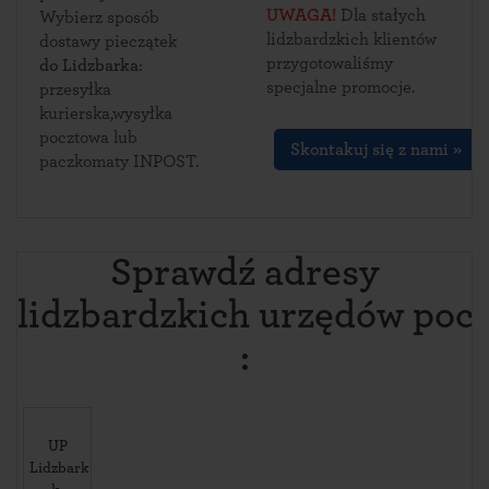
UWAGA!
Dla stałych
Wybierz sposób
lidzbardzkich klientów
dostawy pieczątek
przygotowaliśmy
do Lidzbarka
:
specjalne promocje.
przesyłka
kurierska,wysyłka
pocztowa lub
Skontakuj się z nami »
paczkomaty INPOST.
Sprawdź adresy
lidzbardzkich urzędów poc
:
UP
Lidzbark