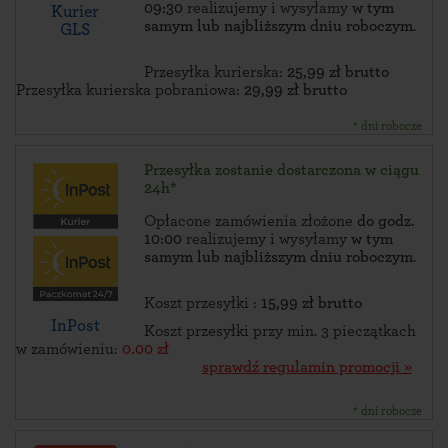
09:30
realizujemy i wysyłamy
w tym
Kurier
samym lub najbliższym dniu roboczym
.
GLS
Przesyłka kurierska:
25,99 zł brutto
Przesyłka kurierska pobraniowa:
29,99 zł brutto
* dni robocze
Przesyłka zostanie dostarczona w ciągu
24h*
Opłacone zamówienia złożone
do godz.
10:00
realizujemy i wysyłamy
w tym
samym lub najbliższym dniu roboczym
.
Koszt przesyłki :
15,99 zł brutto
InPost
Koszt przesyłki przy min. 3 pieczątkach
w zamówieniu:
0.00 zł
sprawdź regulamin promocji »
* dni robocze