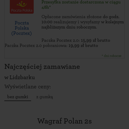
Przesyłka zostanie dostarczona w ciągu
48h*
Opłacone zamówienia złożone
do godz.
10:00
realizujemy i wysyłamy
w kolejnym
Poczta
najbliższym dniu roboczym
.
Polska
(Pocztex)
Paczka Pocztex 2.0:
15,99 zł brutto
Paczka Pocztex 2.0 pobraniowa:
19,99 zł brutto
* dni robocze
Najczęściej zamawiane
w
Lidzbarku
Wyświetlane ceny:
bez gumki
z gumką
Wagraf Polan 2s