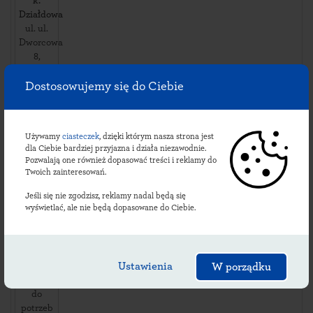
k.
Działdowa
ul. ul.
Dworcowa
8
,
13230
Lidzbark
,
Dostosowujemy się do Ciebie
Dostępność
i usługi:
Używamy
ciasteczek
, dzięki którym nasza strona jest
dni
dla Ciebie bardziej przyjazna i działa niezawodnie.
robocze:
Pozwalają one również dopasować treści i reklamy do
09:00-
Twoich zainteresowań.
18:00
soboty:
Jeśli się nie zgodzisz, reklamy nadal będą się
wyświetlać, ale nie będą dopasowane do Ciebie.
*
niedziele
i święta:
*
Ustawienia
Placówka
W porządku
dostosowana
do
potrzeb