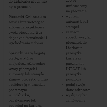
zostać
do Lidzbarka nigdy nie
umieszczony
było prostsze.
na pieczątce
wybierz
Pieczatki-Online.eu
to
automat bądź
serwis internetowy, w
stempel
którym zaprojektujesz
zaznacz
swoją pieczątkę. Bez
sposób wysyłki
zbędnych formalności i
pieczątek do
wychodzenia z domu.
Lidzbarka:
Sprawdź naszą bogatą
przesyłka
ofertę, w której
kurierska,
znajdziesz różnorodne
paczkomat
wzory pieczątek i
INPOST lub
automaty lub stemple.
przesyłka
Zamów pieczątki online
pocztowa
i odbierz ją w urzędzie
podaj swoje
pocztowym
dane adresowe
w Lidzbarku
,
wyślij i opłać
paczkomacie lub
zamówienie.
poczekaj na kuriera.