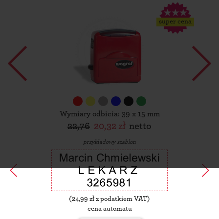
super cena
Wymiary odbicia: 39 x 15 mm
22,76
20,32 zł
netto
przykładowy szablon
(
24,99
zł z podatkiem VAT)
cena automatu