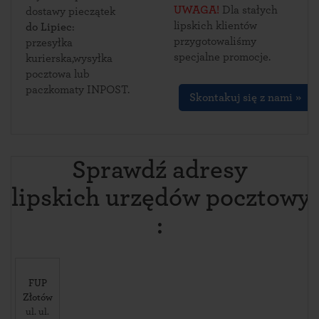
UWAGA!
Dla stałych
dostawy pieczątek
lipskich klientów
do Lipiec
:
przygotowaliśmy
przesyłka
specjalne promocje.
kurierska,wysyłka
pocztowa lub
paczkomaty INPOST.
Skontakuj się z nami »
Sprawdź adresy
lipskich urzędów pocztowy
:
FUP
Złotów
ul. ul.