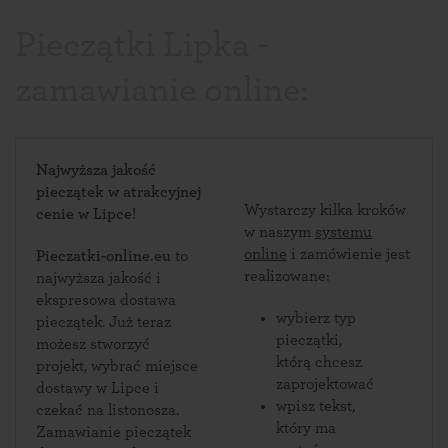
Pieczątki Lipka -
zamawianie online:
Najwyższa jakość
pieczątek w atrakcyjnej
Wystarczy kilka kroków
cenie w Lipce!
w naszym
systemu
online
i zamówienie jest
Pieczatki-online.eu
to
realizowane:
najwyższa jakość i
ekspresowa dostawa
wybierz typ
pieczątek. Już teraz
pieczątki,
możesz stworzyć
którą chcesz
projekt, wybrać miejsce
zaprojektować
dostawy w Lipce i
wpisz tekst,
czekać na listonosza.
który ma
Zamawianie pieczątek