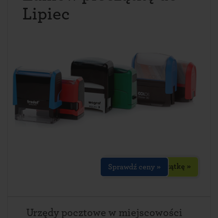
Lipiec
Zaprojektuj pieczątkę »
Sprawdź ceny »
Urzędy pocztowe w miejscowości