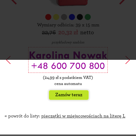
Wymiary odbicia: 39 x 15 mm
22,76
20,32 zł
netto
przykładowy szablon
(
24,99
zł z podatkiem VAT)
cena automatu
Zamów teraz
« powrót do listy:
pieczątki w miejscowościach na literę L