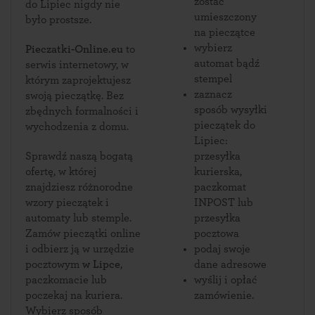
zostać
do Lipiec nigdy nie
umieszczony
było prostsze.
na pieczątce
wybierz
Pieczatki-Online.eu
to
automat bądź
serwis internetowy, w
stempel
którym zaprojektujesz
zaznacz
swoją pieczątkę. Bez
sposób wysyłki
zbędnych formalności i
pieczątek do
wychodzenia z domu.
Lipiec:
Sprawdź naszą bogatą
przesyłka
ofertę, w której
kurierska,
znajdziesz różnorodne
paczkomat
wzory pieczątek i
INPOST lub
automaty lub stemple.
przesyłka
Zamów pieczątki online
pocztowa
i odbierz ją w urzędzie
podaj swoje
pocztowym
w Lipce
,
dane adresowe
paczkomacie lub
wyślij i opłać
poczekaj na kuriera.
zamówienie.
Wybierz sposób