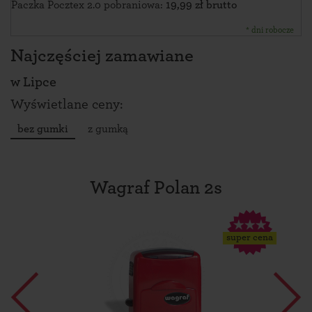
Paczka Pocztex 2.0 pobraniowa:
19,99 zł brutto
* dni robocze
Najczęściej zamawiane
w
Lipce
Wyświetlane ceny:
bez gumki
z gumką
Wagraf Polan 2s
super cena