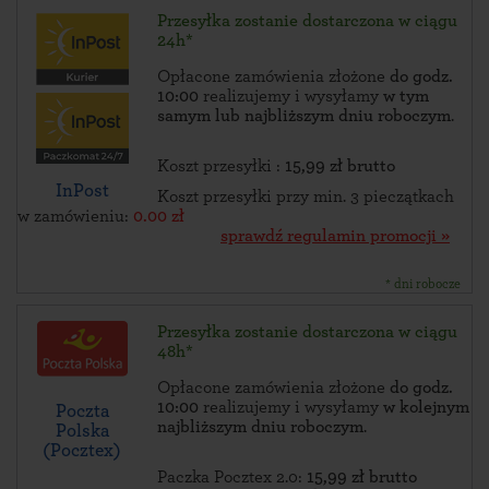
Przesyłka zostanie dostarczona w ciągu
24h*
Opłacone zamówienia złożone
do godz.
10:00
realizujemy i wysyłamy
w tym
samym lub najbliższym dniu roboczym
.
Koszt przesyłki :
15,99 zł brutto
InPost
Koszt przesyłki przy min. 3 pieczątkach
w zamówieniu:
0.00 zł
sprawdź regulamin promocji »
* dni robocze
Przesyłka zostanie dostarczona w ciągu
48h*
Opłacone zamówienia złożone
do godz.
10:00
realizujemy i wysyłamy
w kolejnym
Poczta
najbliższym dniu roboczym
.
Polska
(Pocztex)
Paczka Pocztex 2.0:
15,99 zł brutto