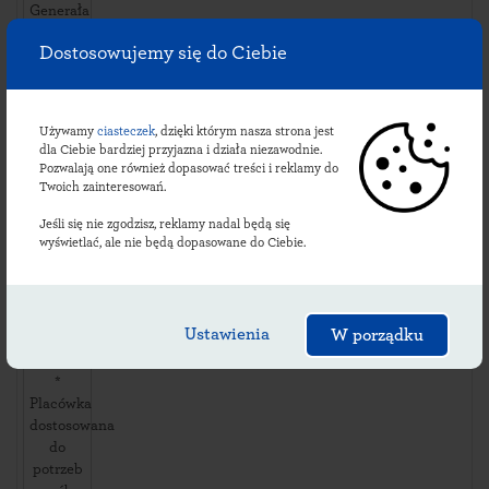
Generała
Tadeusza
Dostosowujemy się do Ciebie
Kościuszki
28
,
77420
Lipka
,
Używamy
ciasteczek
, dzięki którym nasza strona jest
dla Ciebie bardziej przyjazna i działa niezawodnie.
Dostępność
Pozwalają one również dopasować treści i reklamy do
i usługi:
Twoich zainteresowań.
dni
Jeśli się nie zgodzisz, reklamy nadal będą się
robocze:
wyświetlać, ale nie będą dopasowane do Ciebie.
08:00-
15:00
soboty:
*
Ustawienia
W porządku
niedziele
i święta:
*
Placówka
dostosowana
do
potrzeb