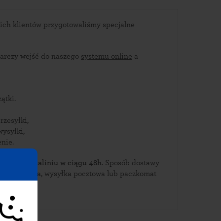
ich klientów przygotowaliśmy specjalne
arczy wejść do naszego
systemu online
a
ątki.
rzesyłki,
wysyłki,
nie.
ierz je w Maliniu w ciągu 48h
. Sposób dostawy
ierska, wysyłka pocztowa lub paczkomat