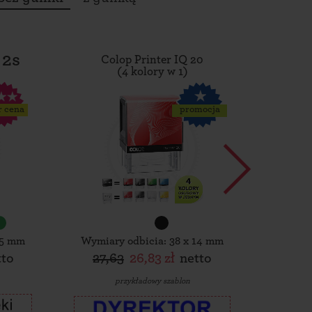
 2s
Colop Printer IQ 20
Tro
(4 kolory w 1)
r cena
promocja
15 mm
Wymiary odbicia: 38 x 14 mm
Wymiar
tto
27,63
26,83 zł
netto
30,
przykładowy szablon