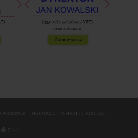
AT)
(
33,00
zł z podatkiem VAT)
(
35,
cena automatu
Zamów teraz
K PIECZĄTEK
PROMOCJE
O FIRMIE
KONTAKT