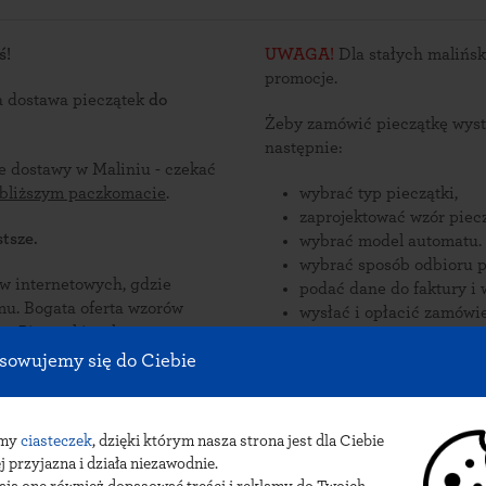
ś!
UWAGA!
Dla stałych malińsk
promocje.
a dostawa pieczątek
do
Żeby zamówić pieczątkę wyst
następnie:
ce dostawy w Maliniu - czekać
jbliższym paczkomacie
.
wybrać typ pieczątki,
zaprojektować wzór piecz
tsze.
wybrać model automatu.
wybrać sposób odbioru p
nternetowych, gdzie
podać dane do faktury i 
zorów
wysłać i opłacić zamówie
e są
liniu.
Zamów pieczątki online i odb
sowujemy się do Ciebie
pieczątek do Malinia: przesyłka kur
INPOST.
amy
ciasteczek
, dzięki którym nasza strona jest dla Ciebie
j przyjazna i działa niezawodnie.