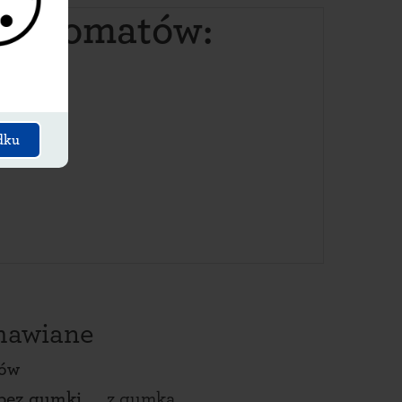
paczkomatów:
dku
amawiane
tów
bez gumki
z gumką