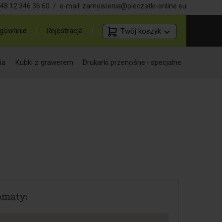
48 12 346 36 60
/
e-mail:
zamowienia@pieczatki-online.eu
gowanie
Rejestracja
Twój koszyk
ia
Kubki z grawerem
Drukarki przenośne i specjalne
omaty: