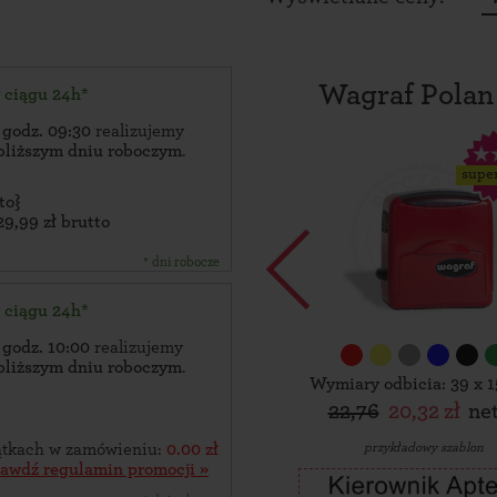
Wagraf Polan
w ciągu 24h*
 godz. 09:30
realizujemy
bliższym dniu roboczym
.
supe
to}
29,99 zł brutto
* dni robocze
w ciągu 24h*
 godz. 10:00
realizujemy
bliższym dniu roboczym
.
Wymiary odbicia: 39 x 
22,76
20,32 zł
ne
przykładowy szablon
zątkach w zamówieniu:
0.00 zł
rawdź regulamin promocji »