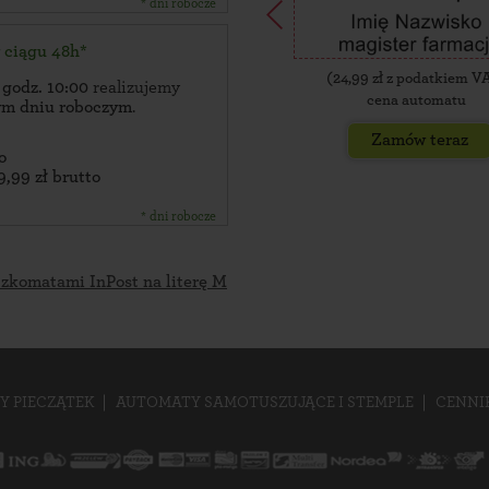
* dni robocze
w ciągu 48h*
(
24,99
zł z podatkiem V
 godz. 10:00
realizujemy
cena automatu
zym dniu roboczym
.
Zamów teraz
o
9,99 zł brutto
* dni robocze
czkomatami InPost na literę M
Y PIECZĄTEK
AUTOMATY SAMOTUSZUJĄCE I STEMPLE
CENNI