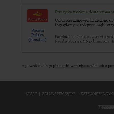
Przesyłka zostanie dostarczona 
Opłacone zamówienia złożone
do
i wysyłamy
w kolejnym najbliżs
Poczta
Polska
Paczka Pocztex 2.0:
15,99 zł brutt
(Pocztex)
Paczka Pocztex 2.0 pobraniowa:
1
« powrót do listy:
pieczątki w miejscowościach z pa
START
ZAMÓW PIECZĄTKĘ
KATEGORIE I WZOR