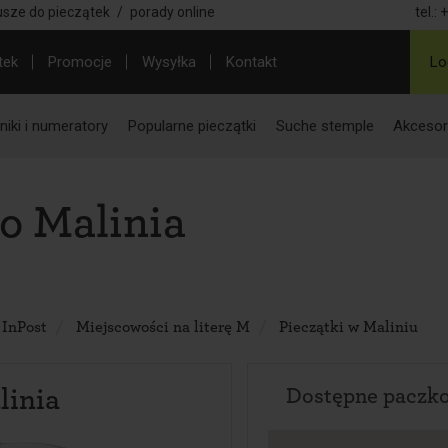
usze do pieczątek
/
porady online
tel.:
+
tek
Promocje
Wysyłka
Kontakt
Lo
iki i numeratory
Popularne pieczątki
Suche stemple
Akcesor
o Malinia
 InPost
Miejscowości na literę M
Pieczątki w Maliniu
linia
Dostępne paczk