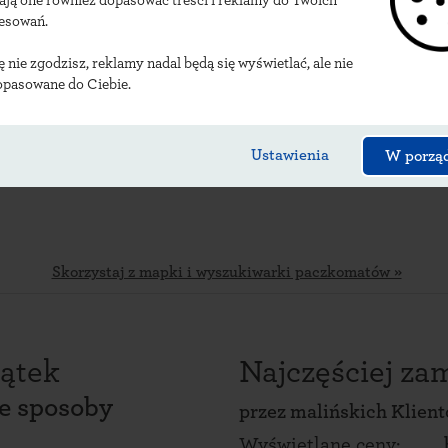
ają one również dopasować treści i reklamy do Twoich
alizacje malińskich 
resowań.
ię nie zgodzisz, reklamy nadal będą się wyświetlać, ale nie
opasowane do Ciebie.
Ustawienia
W porzą
Skorzystaj z mapki i wyszukiwarki paczkomatów »
ątek
Najczęściej z
ce sposoby
przez
malińskich Klien
Wyświetlane ceny: