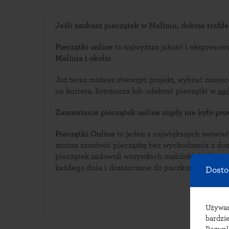
Jeśli szukasz pieczątek w Maliniu, dobrze trafiłe
Pieczątki online
to najwyższa jakość i ekspresow
Malinia i okolic
.
Już teraz możesz stworzyć projekt, wybrać miejs
na kuriera, listonosza lub odebrać pieczątki w
na
Zamawianie pieczątek online nigdy nie było pros
Pieczątki Online
to jeden z największych serwisów i
można zamówić pieczątkę bez wychodzenia z domu. Bogata oferta w
pieczątek zadowoli wszystkich malińskich klientów. Pieczątki wykonywan
każdego dnia i dostarczane do paczkomatów w Ma
Dosto
Używ
bardzie