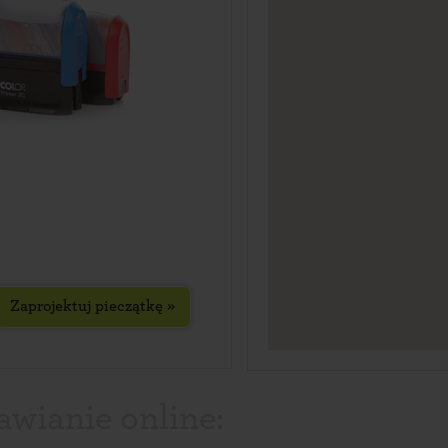
Zaprojektuj pieczątkę »
awianie online: