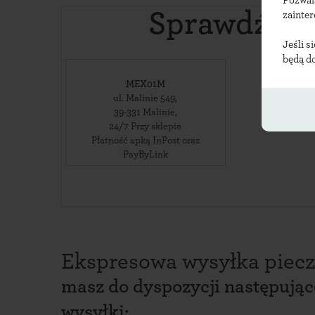
Pozwal
Sprawdź lok
zainte
Jeśli s
będą d
MEX01M
ul. Malinie 549
,
39-331
Malinie
,
24/7 Przy sklepie
Płatność apką InPost oraz
PayByLink
Ekspresowa wysyłka piecz
masz do dyspozycji następują
wysyłki: