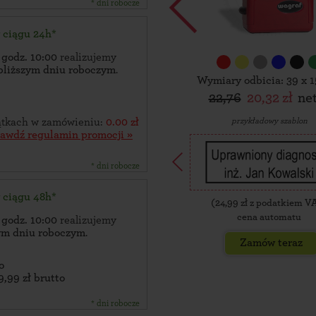
* dni robocze
w ciągu 24h*
 godz. 10:00
realizujemy
bliższym dniu roboczym
.
Wymiary odbicia: 39 x 
22,76
20,32 zł
ne
przykładowy szablon
zątkach w zamówieniu:
0.00 zł
rawdź regulamin promocji »
* dni robocze
w ciągu 48h*
(
24,99
zł z podatkiem V
cena automatu
 godz. 10:00
realizujemy
zym dniu roboczym
.
Zamów teraz
o
9,99 zł brutto
* dni robocze