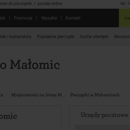
usze do pieczątek
/
porady online
tel.:
+
tek
Promocje
Wysyłka
Kontakt
Lo
iki i numeratory
Popularne pieczątki
Suche stemple
Akcesor
do Małomic
ka
Miejscowości na literę M
Pieczątki w Małomicach
omic
Urzędy pocztowe