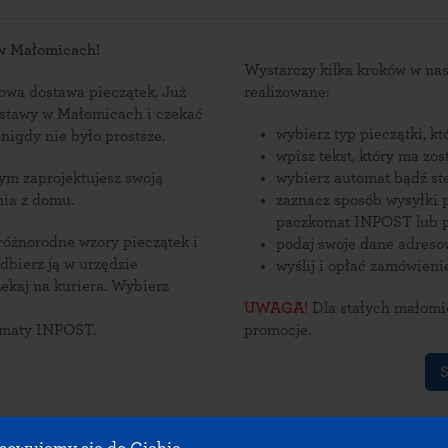
 w Małomicach!
Wystarczy kilka kroków w n
wa dostawa pieczątek. Już
realizowane:
dostawy w Małomicach i czekać
wybierz typ pieczątki, k
omic nigdy nie było prostsze.
wpisz tekst, który ma zo
wybierz automat bądź st
nia z domu.
zaznacz sposób wysyłki p
paczkomat INPOST lub p
 różnorodne wzory pieczątek i
podaj swoje dane adres
wyślij i opłać zamówieni
na kuriera. Wybierz
UWAGA!
Dla stałych małomic
omaty INPOST.
promocje.
S