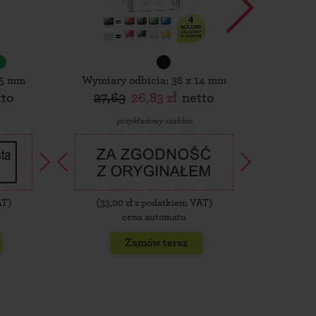
15 mm
Wymiary odbicia: 38 x 14 mm
Wymiar
tto
27,63
26,83 zł
netto
30,
przykładowy szablon
AT)
(
33,00
zł z podatkiem VAT)
(
35,
cena automatu
Zamów teraz