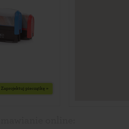
Zaprojektuj pieczątkę »
amawianie online: