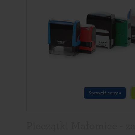
Sprawdź ceny »
Pieczątki Małomice - z