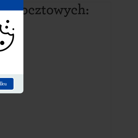
ów pocztowych
:
dku