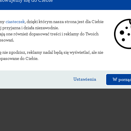
sowujemy się do Ciebie
sy
małomickich urzęd
amy
ciasteczek
, dzięki którym nasza strona jest dla Ciebie
j przyjazna i działa niezawodnie.
ają one również dopasować treści i reklamy do Twoich
resowań.
ię nie zgodzisz, reklamy nadal będą się wyświetlać, ale nie
opasowane do Ciebie.
Ustawienia
W porzą