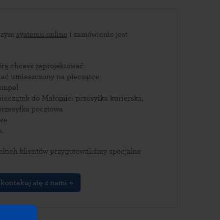
aszym
systemu online
i zamówienie jest
tórą chcesz zaprojektować
stać umieszczony na pieczątce
empel
ieczątek do Małomic: przesyłka kurierska,
rzesyłka pocztowa
owe
e.
kich klientów przygotowaliśmy specjalne
kontakuj się z nami »