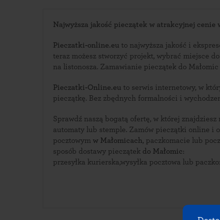
Najwyższa jakość pieczątek w atrakcyjnej cenie
Pieczatki-online.eu
to najwyższa jakość i ekspreso
teraz możesz stworzyć projekt, wybrać miejsce 
na listonosza. Zamawianie pieczątek do Mał
Pieczatki-Online.eu
to serwis internetowy, w którym zaprojektujesz swoją
pieczątkę. Bez zbędnych formalności i wychodze
Sprawdź naszą bogatą ofertę, w której znajdziesz
automaty lub stemple. Zamów pieczątki online i odbierz ją w urzędzie
pocztowym
w Małomicach
, paczkomacie lub poczekaj 
sposób dostawy pieczątek
do Małomic
:
przesyłka kurierska,wysyłka pocztowa lub paczk