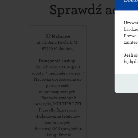
Dosto
Sprawdź adre
Używ
bardzie
Pozwal
UP Małomice
zainte
ul. ul. Jana Pawła II 31
,
67320
Małomice
,
Jeśli s
Dostępność i usługi:
będą d
dni robocze: 10:00-19:00
soboty: * niedziele i święta: *
Placówka dostosowana do
potrzeb osób
niepełnosprawnych.
-Placówka wydaje: E
-przesyłki, MULTIPACZKI,
Przesyłki Biznesowe.
-Doładowanie telefonów
komórkowych
-Pocztex/EMS (przyjęcie).
-Usługi Envelo