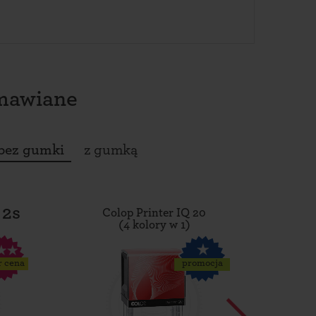
amawiane
bez gumki
z gumką
 2s
Colop Printer IQ 20
Tro
(4 kolory w 1)
r cena
promocja