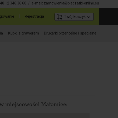
48 12 346 36 60
/
e-mail:
zamowienia@pieczatki-online.eu
gowanie
Rejestracja
Twój koszyk
ia
Kubki z grawerem
Drukarki przenośne i specjalne
 w miejscowości Małomice: