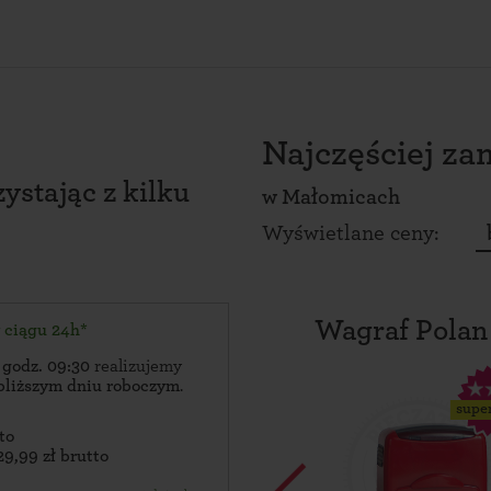
Najczęściej z
ystając z kilku
w
Małomicach
Wyświetlane ceny:
Wagraf Polan
w ciągu 24h*
 godz. 09:30
realizujemy
bliższym dniu roboczym
.
supe
to
29,99 zł brutto