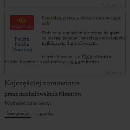
* dni robocze
Przesyłka zostanie dostarczona w ciągu
48h*
Opłacone zamówienia złożone
do godz.
10:00
realizujemy i wysyłamy
w kolejnym
Poczta
najbliższym dniu roboczym
.
Polska
(Pocztex)
Paczka Pocztex 2.0:
15,99 zł brutto
Paczka Pocztex 2.0 pobraniowa:
19,99 zł brutto
* dni robocze
Najczęściej zamawiane
przez
michałowskich Klientów
Wyświetlane ceny:
bez gumki
z gumką