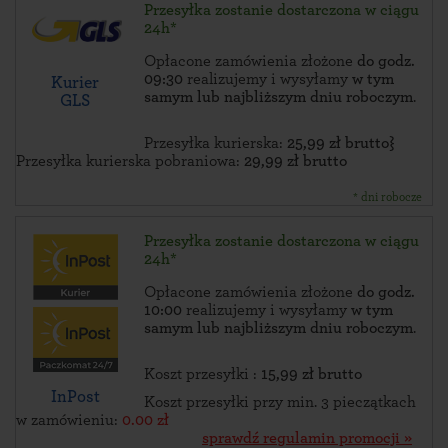
Przesyłka zostanie dostarczona w ciągu
24h*
Opłacone zamówienia złożone
do godz.
09:30
realizujemy i wysyłamy
w tym
Kurier
samym lub najbliższym dniu roboczym
.
GLS
Przesyłka kurierska:
25,99 zł brutto}
Przesyłka kurierska pobraniowa:
29,99 zł brutto
* dni robocze
Przesyłka zostanie dostarczona w ciągu
24h*
Opłacone zamówienia złożone
do godz.
10:00
realizujemy i wysyłamy
w tym
samym lub najbliższym dniu roboczym
.
Koszt przesyłki :
15,99 zł brutto
InPost
Koszt przesyłki przy min. 3 pieczątkach
w zamówieniu:
0.00 zł
sprawdź regulamin promocji »