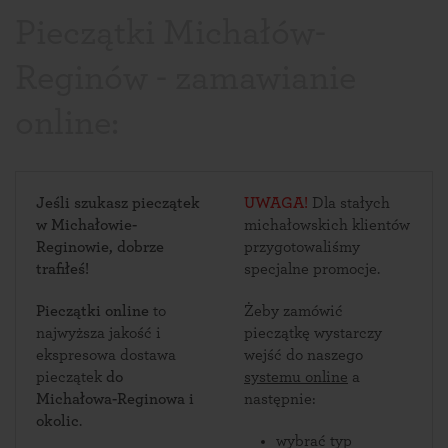
Pieczątki Michałów-
Reginów - zamawianie
online:
Jeśli szukasz pieczątek
UWAGA!
Dla stałych
w Michałowie-
michałowskich klientów
Reginowie, dobrze
przygotowaliśmy
trafiłeś!
specjalne promocje.
Pieczątki online
to
Żeby zamówić
najwyższa jakość i
pieczątkę wystarczy
ekspresowa dostawa
wejść do naszego
pieczątek
do
systemu online
a
Michałowa-Reginowa i
następnie:
okolic
.
wybrać typ