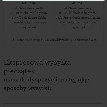
MHR01M
MHR01N
ul. Nowodworska 19
,
ul. Nowodworska 9
,
05-119
Michałów-Reginów
,
05-119
Michałów-Reginów
,
24/7 Obok sklepu Żabka
24/7 Przy sklepie ogrodniczym
Płatność apką InPost oraz
Płatność apką InPost oraz
PayByLink
PayByLink
Skorzystaj z mapki i wyszukiwarki paczkomatów »
Ekspresowa wysyłka
pieczątek
masz do dyspozycji następujące
sposoby wysyłki: