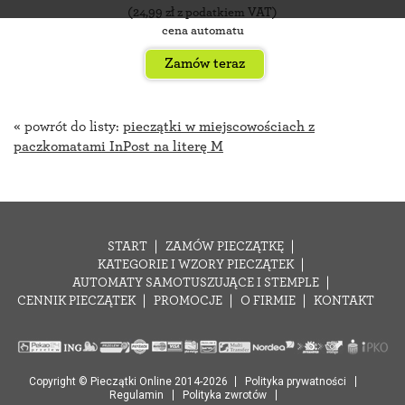
(
24,99
zł z podatkiem VAT)
cena automatu
Zamów teraz
« powrót do listy:
pieczątki w miejscowościach z
paczkomatami InPost na literę M
START
ZAMÓW PIECZĄTKĘ
KATEGORIE I WZORY PIECZĄTEK
AUTOMATY SAMOTUSZUJĄCE I STEMPLE
CENNIK PIECZĄTEK
PROMOCJE
O FIRMIE
KONTAKT
Copyright © Pieczątki Online 2014-2026
Polityka prywatności
Regulamin
Polityka zwrotów