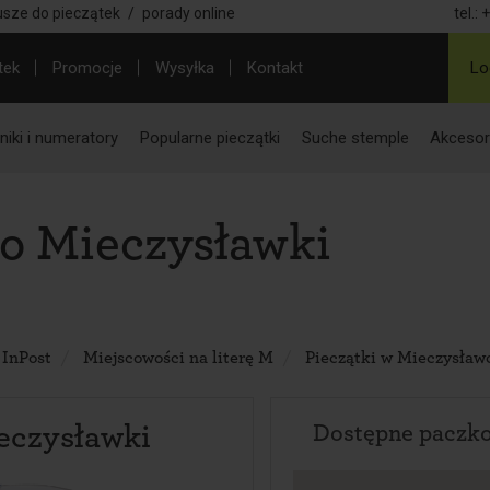
usze do pieczątek
/
porady online
tel.:
+
tek
Promocje
Wysyłka
Kontakt
Lo
iki i numeratory
Popularne pieczątki
Suche stemple
Akcesor
o Mieczysławki
 InPost
Miejscowości na literę M
Pieczątki w Mieczysław
eczysławki
Dostępne paczk