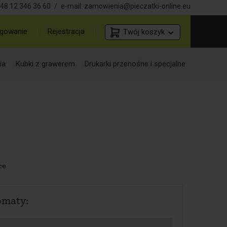
48 12 346 36 60
/
e-mail:
zamowienia@pieczatki-online.eu
gowanie
Rejestracja
Twój koszyk
ia
Kubki z grawerem
Drukarki przenośne i specjalne
ce
omaty: