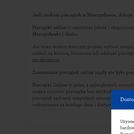
Jeśli szukasz pieczątek w Mieczysławce, dobrze t
Pieczątki online
to najwyższa jakość i ekspresow
Mieczysławki i okolic
.
Już teraz możesz stworzyć projekt, wybrać miejs
czekać na kuriera, listonosza lub odebrać piecz
paczkomacie
.
Zamawianie pieczątek online nigdy nie było pros
Pieczątki Online
to jeden z największych serwisów i
można zamówić pieczątkę bez wychodzenia z domu. Bogata oferta w
pieczątek zadowoli wszystkich mieczysławeckich klientów
Dosto
wykonywane są każdego dnia i dostarczane do p
Używ
bardzie