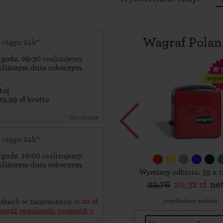
Wagraf Polan
w ciągu 24h*
 godz. 09:30
realizujemy
bliższym dniu roboczym
.
supe
to}
29,99 zł brutto
* dni robocze
w ciągu 24h*
 godz. 10:00
realizujemy
bliższym dniu roboczym
.
Wymiary odbicia: 39 x 
22,76
20,32 zł
ne
przykładowy szablon
zątkach w zamówieniu:
0.00 zł
rawdź regulamin promocji »