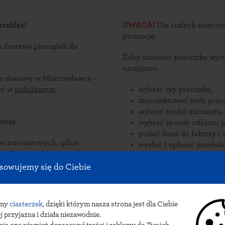
rafiłeś!
UWAGA!
Dla stałych mieczys
promocje.
a dostawa pieczątek
do
Żeby zamówić pieczątkę wyst
następnie:
ce dostawy w Mieczysławce -
ątki w
najbliższym
wybrać typ pieczątki,
zaprojektować wzór piecz
wybrać model automatu.
tsze.
wybrać sposób odbioru p
podać dane do faktury i 
nternetowych, gdzie
wysłać i opłacić zamówie
zorów
. Pieczątki
Zamów pieczątki online i od
sowujemy się do Ciebie
aczkomatów w Mieczysławce.
dostawy pieczątek do Mieczysł
paczkomat INPOST.
amy
ciasteczek
, dzięki którym nasza strona jest dla Ciebie
j przyjazna i działa niezawodnie.