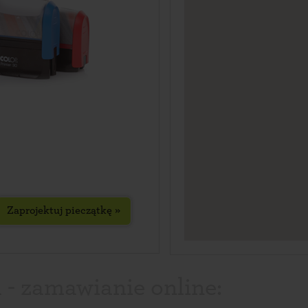
Zaprojektuj pieczątkę »
 - zamawianie online: