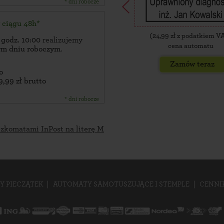
* dni robocze
w ciągu 48h*
(
24,99
zł z podatkiem V
 godz. 10:00
realizujemy
cena automatu
zym dniu roboczym
.
Zamów teraz
o
9,99 zł brutto
* dni robocze
czkomatami InPost na literę M
Y PIECZĄTEK
AUTOMATY SAMOTUSZUJĄCE I STEMPLE
CENNI