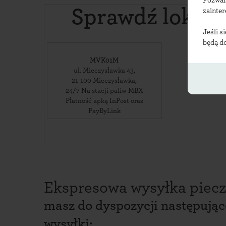
Pozwal
Sprawdź lokali
zainte
Jeśli s
będą d
MVK01M
ul. Mieczysławka 43
,
21-100
Mieczysławka
,
24/7 Na stacji paliw MBX
Płatność apką InPost oraz
PayByLink
Ekspresowa wysyłka piecz
masz do dyspozycji następują
wysyłki: