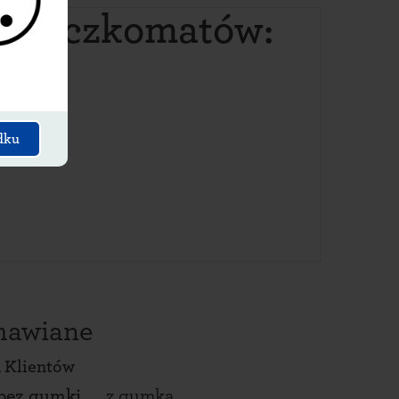
ch paczkomatów:
dku
amawiane
 Klientów
bez gumki
z gumką