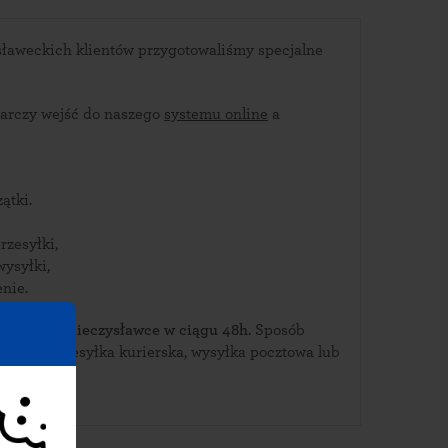
ławeckich klientów przygotowaliśmy specjalne
arczy wejść do naszego
systemu online
a
ątki.
rzesyłki,
wysyłki,
nie.
bierz je w Mieczysławce w ciągu 48h
. Sposób
awki: przesyłka kurierska, wysyłka pocztowa lub