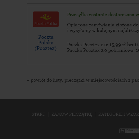
Przesyłka zostanie dostarczona 
Opłacone zamówienia złożone
do
i wysyłamy
w kolejnym najbliżs
Poczta
Polska
Paczka Pocztex 2.0:
15,99 zł brutt
(Pocztex)
Paczka Pocztex 2.0 pobraniowa:
1
« powrót do listy:
pieczątki w miejscowościach z pa
START
ZAMÓW PIECZĄTKĘ
KATEGORIE I WZOR