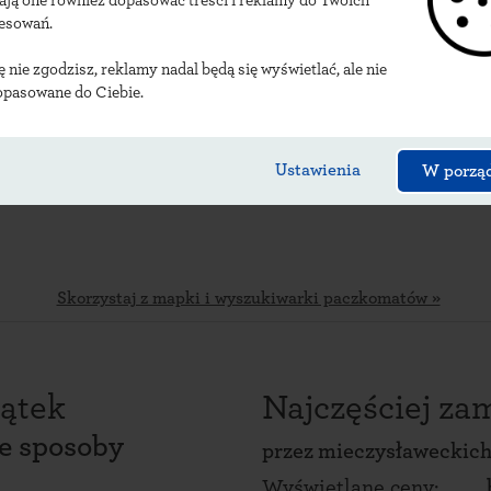
ają one również dopasować treści i reklamy do Twoich
zacje mieczysławecki
resowań.
ię nie zgodzisz, reklamy nadal będą się wyświetlać, ale nie
opasowane do Ciebie.
Ustawienia
W porzą
Skorzystaj z mapki i wyszukiwarki paczkomatów »
ątek
Najczęściej z
ce sposoby
przez
mieczysławeckich
Wyświetlane ceny: