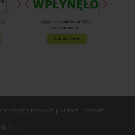
AT)
(
33,00
zł z podatkiem VAT)
(
35,
cena automatu
Zamów teraz
K PIECZĄTEK
PROMOCJE
O FIRMIE
KONTAKT