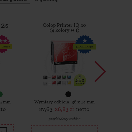
 2s
Colop Printer IQ 20
Tro
(4 kolory w 1)
r cena
promocja
15 mm
Wymiary odbicia: 38 x 14 mm
Wymiar
tto
27,63
26,83 zł
netto
30,
przykładowy szablon