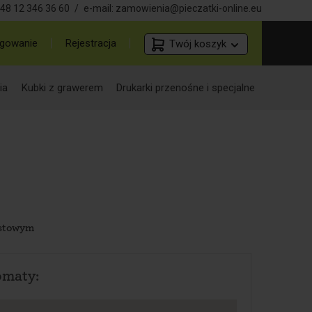
48 12 346 36 60
/
e-mail:
zamowienia@pieczatki-online.eu
gowanie
Rejestracja
Twój koszyk
ia
Kubki z grawerem
Drukarki przenośne i specjalne
astowym
omaty: