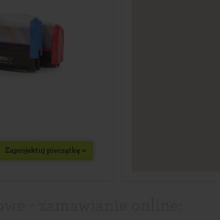
Zaprojektuj pieczątkę »
owe - zamawianie online: