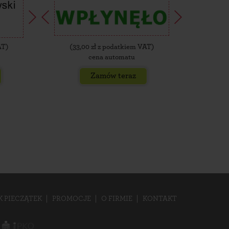
AT)
(
33,00
zł z podatkiem VAT)
(
35,
cena automatu
Zamów teraz
K PIECZĄTEK
PROMOCJE
O FIRMIE
KONTAKT