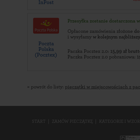
InPost
Przesyłka zostanie dostarczona 
Opłacone zamówienia złożone
do
i wysyłamy
w kolejnym najbliżs
Poczta
Polska
Paczka Pocztex 2.0:
15,99 zł brutt
(Pocztex)
Paczka Pocztex 2.0 pobraniowa:
1
« powrót do listy:
pieczątki w miejscowościach z pa
START
ZAMÓW PIECZĄTKĘ
KATEGORIE I WZOR