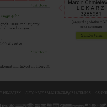
* dni robocze
w ciągu 48h*
(
24,99
zł z podatkiem V
 godz. 10:00
realizujemy
cena automatu
zym dniu roboczym
.
Zamów teraz
o
9,99 zł brutto
* dni robocze
czkomatami InPost na literę M
Y PIECZĄTEK
AUTOMATY SAMOTUSZUJĄCE I STEMPLE
CENNI