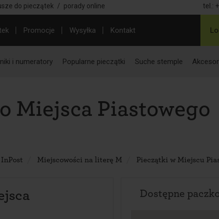
usze do pieczątek
/
porady online
tel.:
+
tek
Promocje
Wysyłka
Kontakt
Lo
iki i numeratory
Popularne pieczątki
Suche stemple
Akcesor
o Miejsca Piastowego
 InPost
Miejscowości na literę M
Pieczątki w Miejscu Pi
ejsca
Dostępne paczk