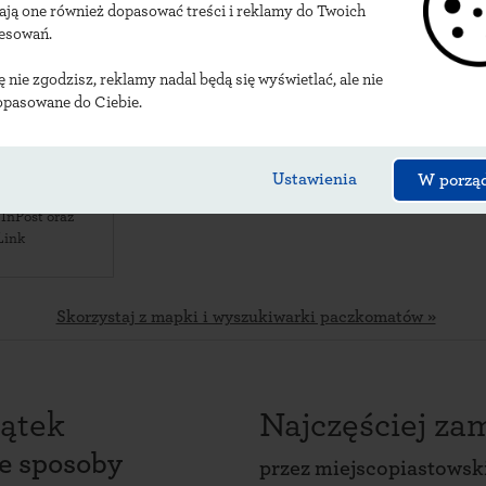
ają one również dopasować treści i reklamy do Twoich
acje miejscopiastowsk
resowań.
ię nie zgodzisz, reklamy nadal będą się wyświetlać, ale nie
opasowane do Ciebie.
01M
eńska 89
,
e Piastowe
,
Ustawienia
W porzą
 przy budynku
 InPost oraz
Link
Skorzystaj z mapki i wyszukiwarki paczkomatów »
ątek
Najczęściej z
ce sposoby
przez
miejscopiastowsk