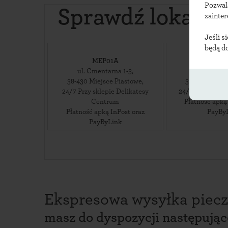
Pozwal
Sprawdź lokaliz
zainte
Jeśli s
będą d
MEP01A
MEP
ul. Cmentarna 1-3
,
ul. Krośni
38-430
Miejsce Piastowe
,
38-430
Miejsc
24/7 Przy sklepie Delikatesy
24/7 Pod wiatą
Centrum
Płatność apką
Płatność apką InPost oraz
PayBy
PayByLink
Ekspresowa wysyłka piecz
masz do dyspozycji następują