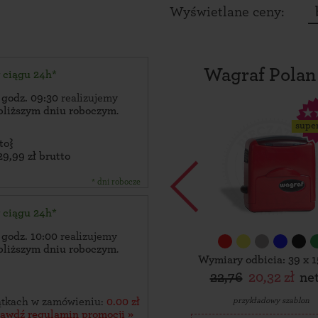
Wyświetlane ceny:
Wagraf Polan
w ciągu 24h*
 godz. 09:30
realizujemy
bliższym dniu roboczym
.
supe
to}
29,99 zł brutto
* dni robocze
w ciągu 24h*
 godz. 10:00
realizujemy
bliższym dniu roboczym
.
Wymiary odbicia: 39 x 
22,76
20,32 zł
ne
przykładowy szablon
zątkach w zamówieniu:
0.00 zł
rawdź regulamin promocji »