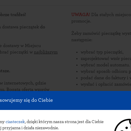
rze trafiłeś!
UWAGA!
Dla stałych miejsco
promocje.
a dostawa pieczątek
do
Żeby zamówić pieczątkę wyst
następnie:
ce dostawy w Miejscu
za lub odebrać pieczątki w
najbliższym
wybrać typ pieczątki,
zaprojektować wzór piecz
wybrać model automatu.
tsze.
wybrać sposób odbioru p
podać dane do faktury i 
nternetowych, gdzie
wysłać i opłacić zamówie
zorów
tów. Pieczątki
Zamów pieczątki online i od
sowujemy się do Ciebie
aczkomatów w Miejscu
Sposób dostawy pieczątek do 
wysyłka poczto
amy
ciasteczek
, dzięki którym nasza strona jest dla Ciebie
j przyjazna i działa niezawodnie.