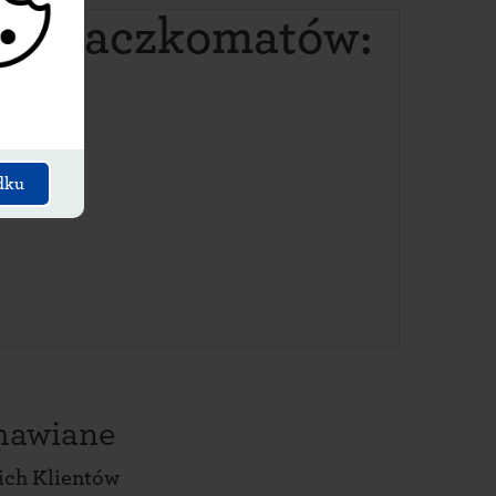
ich paczkomatów:
dku
amawiane
ich Klientów