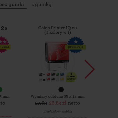
bez gumki
z gumką
 2s
Colop Printer IQ 20
Tro
(4 kolory w 1)
r cena
promocja
15 mm
Wymiary odbicia: 38 x 14 mm
Wymiar
tto
27,63
26,83 zł
netto
30,
przykładowy szablon