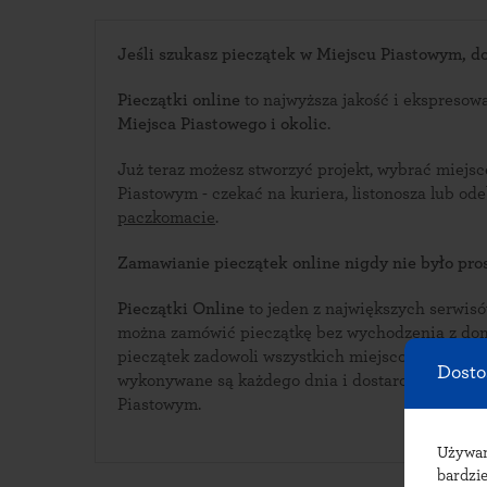
Jeśli szukasz pieczątek w Miejscu Piastowym, dob
Pieczątki online
to najwyższa jakość i ekspresow
Miejsca Piastowego i okolic
.
Już teraz możesz stworzyć projekt, wybrać miejs
Piastowym - czekać na kuriera, listonos
paczkomacie
.
Zamawianie pieczątek online nigdy nie było pros
Pieczątki Online
to jeden z największych serwisów i
można zamówić pieczątkę bez wychodzenia z domu. Bogata oferta w
pieczątek zadowoli wszystkich miejscopiastowskich klien
Dosto
wykonywane są każdego dnia i dostarczane do p
Piastowym.
Używ
bardzie