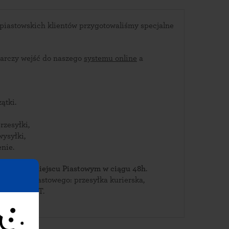
piastowskich klientów przygotowaliśmy specjalne
arczy wejść do naszego
systemu online
a
ątki.
rzesyłki,
wysyłki,
nie.
bierz je w Miejscu Piastowym w ciągu 48h
.
Miejsca Piastowego: przesyłka kurierska,
wa lub paczkomat INPOST.