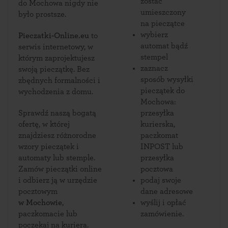
zostać
do Mochowa nigdy nie
umieszczony
było prostsze.
na pieczątce
wybierz
Pieczatki-Online.eu
to
automat bądź
serwis internetowy, w
stempel
którym zaprojektujesz
zaznacz
swoją pieczątkę. Bez
sposób wysyłki
zbędnych formalności i
pieczątek do
wychodzenia z domu.
Mochowa:
Sprawdź naszą bogatą
przesyłka
ofertę, w której
kurierska,
znajdziesz różnorodne
paczkomat
wzory pieczątek i
INPOST lub
automaty lub stemple.
przesyłka
Zamów pieczątki online
pocztowa
i odbierz ją w urzędzie
podaj swoje
pocztowym
dane adresowe
w Mochowie
,
wyślij i opłać
paczkomacie lub
zamówienie.
poczekaj na kuriera.