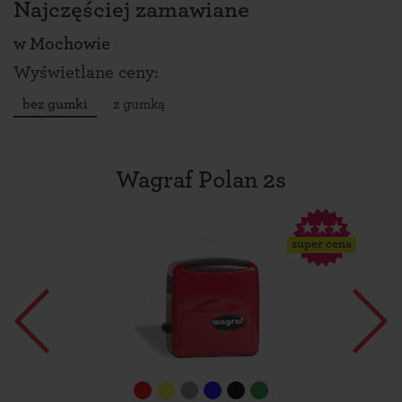
Najczęściej zamawiane
w
Mochowie
Wyświetlane ceny:
bez gumki
z gumką
Wagraf Polan 2s
super cena