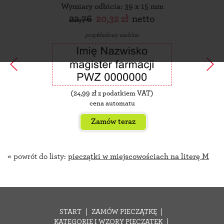
Wymiary odbicia: 39 x 15 mm
22,76
20,32 zł
netto
przykładowy szablon
(
24,99
zł z podatkiem VAT)
cena automatu
Zamów teraz
« powrót do listy:
pieczątki w miejscowościach na literę M
START
ZAMÓW PIECZĄTKĘ
KATEGORIE I WZORY PIECZĄTEK