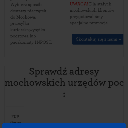
UWAGA!
Dla stałych
Wybierz sposób
mochowskich klientów
dostawy pieczątek
przygotowaliśmy
do Mochowa
:
specjalne promocje.
przesyłka
kurierska,wysyłka
pocztowa lub
Skontakuj się z nami »
paczkomaty INPOST.
Sprawdź adresy
mochowskich urzędów poc
:
FUP
Sierpc