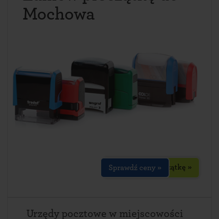
Mochowa
Zaprojektuj pieczątkę »
Sprawdź ceny »
Urzędy pocztowe w miejscowości