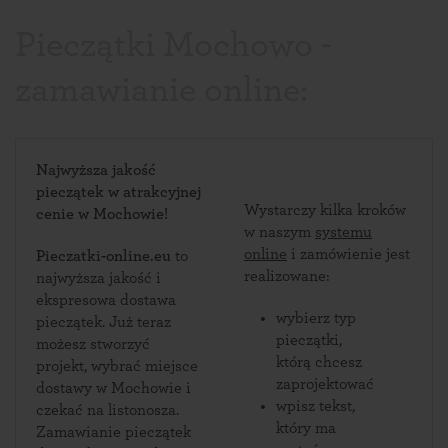
Pieczątki Mochowo -
zamawianie online:
Najwyższa jakość
pieczątek w atrakcyjnej
Wystarczy kilka kroków
cenie w Mochowie!
w naszym
systemu
online
i zamówienie jest
Pieczatki-online.eu
to
realizowane:
najwyższa jakość i
ekspresowa dostawa
wybierz typ
pieczątek. Już teraz
pieczątki,
możesz stworzyć
którą chcesz
projekt, wybrać miejsce
zaprojektować
dostawy w Mochowie i
wpisz tekst,
czekać na listonosza.
który ma
Zamawianie pieczątek