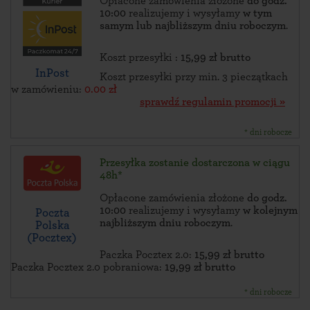
Opłacone zamówienia złożone
do godz.
10:00
realizujemy i wysyłamy
w tym
samym lub najbliższym dniu roboczym
.
Koszt przesyłki :
15,99 zł brutto
InPost
Koszt przesyłki przy min. 3 pieczątkach
w zamówieniu:
0.00 zł
sprawdź regulamin promocji »
* dni robocze
Przesyłka zostanie dostarczona w ciągu
48h*
Opłacone zamówienia złożone
do godz.
10:00
realizujemy i wysyłamy
w kolejnym
Poczta
najbliższym dniu roboczym
.
Polska
(Pocztex)
Paczka Pocztex 2.0:
15,99 zł brutto
Paczka Pocztex 2.0 pobraniowa:
19,99 zł brutto
* dni robocze