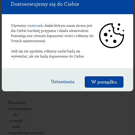
ul.
Dostosowujemy się do Ciebie
Mochowo
31
,
09214
Mochowo
,
Używamy
ciasteczek
, dzięki którym nasza strona jest
dla Ciebie bardziej przyjazna i działa niezawodnie.
Pozwalają one również dopasować treści i reklamy do
Dostępność
Twoich zainteresowań.
i usługi:
dni
Jeśli się nie zgodzisz, reklamy nadal będą się
robocze:
wyświetlać, ale nie będą dopasowane do Ciebie.
08:00-
15:00
soboty:
*
Ustawienia
W porządku
niedziele
i święta:
*
Placówka
dostosowana
do
potrzeb
osób
niepełnosprawnych.