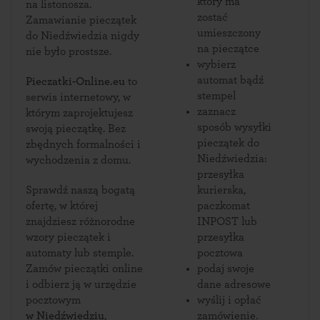
który ma
na listonosza.
zostać
Zamawianie pieczątek
umieszczony
do Niedźwiedzia nigdy
na pieczątce
nie było prostsze.
wybierz
automat bądź
Pieczatki-Online.eu
to
stempel
serwis internetowy, w
zaznacz
którym zaprojektujesz
sposób wysyłki
swoją pieczątkę. Bez
pieczątek do
zbędnych formalności i
Niedźwiedzia:
wychodzenia z domu.
przesyłka
Sprawdź naszą bogatą
kurierska,
ofertę, w której
paczkomat
znajdziesz różnorodne
INPOST lub
wzory pieczątek i
przesyłka
automaty lub stemple.
pocztowa
Zamów pieczątki online
podaj swoje
i odbierz ją w urzędzie
dane adresowe
pocztowym
wyślij i opłać
w Niedźwiedziu
,
zamówienie.