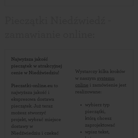
Pieczątki Niedźwiedź -
zamawianie online:
Najwyższa jakość
pieczątek w atrakcyjnej
Wystarczy kilka kroków
cenie w Niedźwiedziu!
w naszym
systemu
online
i zamówienie jest
Pieczatki-online.eu
to
realizowane:
najwyższa jakość i
ekspresowa dostawa
wybierz typ
pieczątek. Już teraz
pieczątki,
możesz stworzyć
którą chcesz
projekt, wybrać miejsce
zaprojektować
dostawy w
wpisz tekst,
Niedźwiedziu i czekać