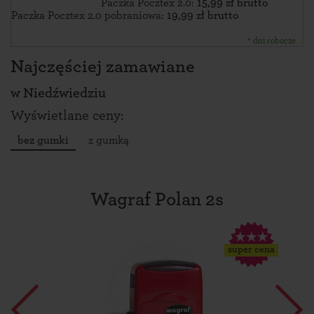
Paczka Pocztex 2.0:
15,99 zł brutto
Paczka Pocztex 2.0 pobraniowa:
19,99 zł brutto
* dni robocze
Najczęściej zamawiane
w
Niedźwiedziu
Wyświetlane ceny:
bez gumki
z gumką
Wagraf Polan 2s
super cena