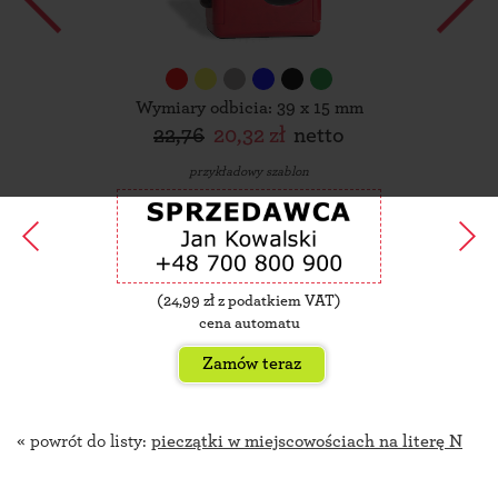
Wymiary odbicia: 39 x 15 mm
22,76
20,32 zł
netto
przykładowy szablon
(
24,99
zł z podatkiem VAT)
cena automatu
Zamów teraz
« powrót do listy:
pieczątki w miejscowościach na literę N