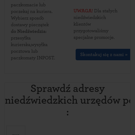
paczkomacie lub
UWAGA!
Dla stałych
poczekaj na kuriera.
niedźwiedzkich
Wybierz sposób
klientów
dostawy pieczątek
przygotowaliśmy
do Niedźwiedzia
:
specjalne promocje.
przesyłka
kurierska,wysyłka
pocztowa lub
Skontakuj się z nami »
paczkomaty INPOST.
Sprawdź adresy
niedźwiedzkich urzędów p
: