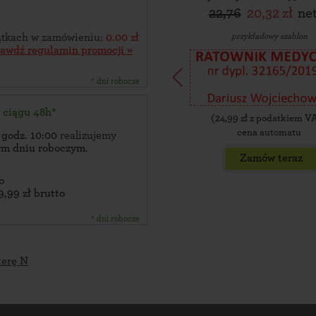
22,76
20,32 zł
ne
przykładowy szablon
zątkach w zamówieniu:
0.00 zł
rawdź regulamin promocji »
* dni robocze
w ciągu 48h*
(
24,99
zł z podatkiem V
cena automatu
 godz. 10:00
realizujemy
zym dniu roboczym
.
Zamów teraz
o
9,99 zł brutto
* dni robocze
terę N