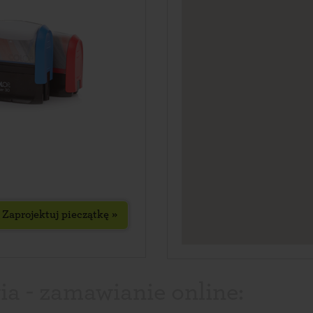
Zaprojektuj pieczątkę »
a - zamawianie online: