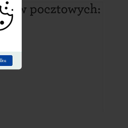
ędów pocztowych
:
dku