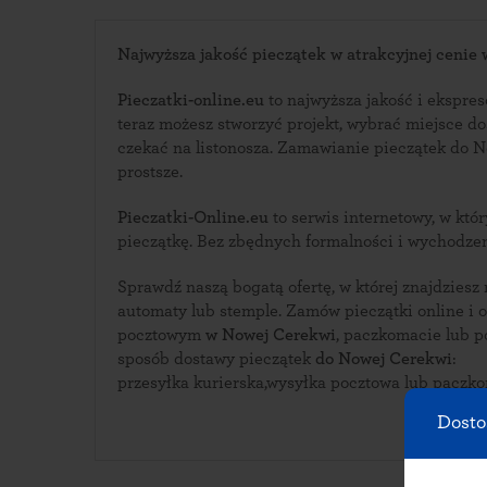
Najwyższa jakość pieczątek w atrakcyjnej cenie
Pieczatki-online.eu
to najwyższa jakość i ekspreso
teraz możesz stworzyć projekt, wybrać miejsce d
czekać na listonosza. Zamawianie pieczątek do Nowej Cerekwi nigdy nie było
prostsze.
Pieczatki-Online.eu
to serwis internetowy, w którym zaprojektujesz swoją
pieczątkę. Bez zbędnych formalności i wychodze
Sprawdź naszą bogatą ofertę, w której znajdziesz
automaty lub stemple. Zamów pieczątki online i odbierz ją w urzędzie
pocztowym
w Nowej Cerekwi
, paczkomacie lub pocze
sposób dostawy pieczątek
do Nowej Cerekwi
:
przesyłka kurierska,wysyłka pocztowa lub paczk
Dosto