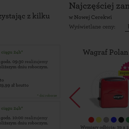
Najczęściej z
ystając z kilku
w
Nowej Cerekwi
Wyświetlane ceny:
Wagraf Polan
w ciągu 24h*
 godz. 09:30
realizujemy
bliższym dniu roboczym
.
supe
to
29,99 zł brutto
* dni robocze
w ciągu 24h*
 godz. 10:00
realizujemy
bliższym dniu roboczym
.
Wymiary odbicia: 39 x 