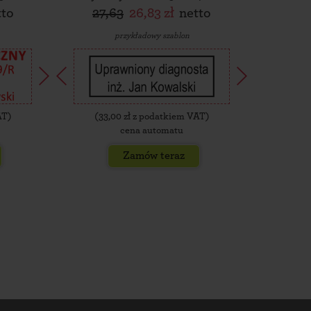
tto
27,63
26,83 zł
netto
30,
przykładowy szablon
AT)
(
33,00
zł z podatkiem VAT)
(
35,
cena automatu
Zamów teraz