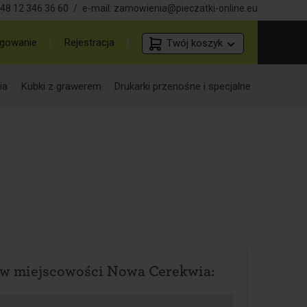
48 12 346 36 60
/
e-mail:
zamowienia@pieczatki-online.eu
gowanie
Rejestracja
Twój koszyk
ia
Kubki z grawerem
Drukarki przenośne i specjalne
 w miejscowości Nowa Cerekwia: