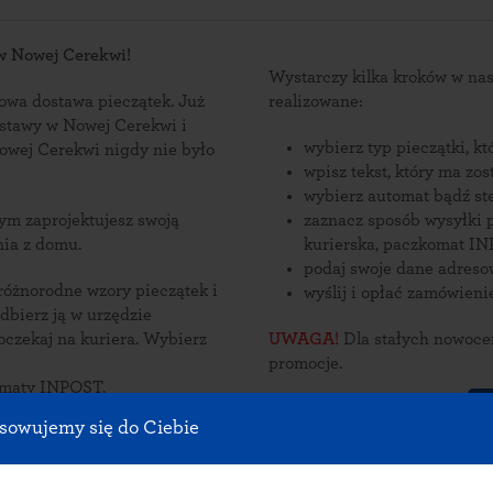
 w Nowej Cerekwi!
Wystarczy kilka kroków w n
wa dostawa pieczątek. Już
realizowane:
ostawy w Nowej Cerekwi i
wybierz typ pieczątki, k
wpisz tekst, który ma zo
wybierz automat bądź st
zaznacz sposób wysyłki 
nia z domu.
kurierska, paczkomat IN
podaj swoje dane adres
 różnorodne wzory pieczątek i
wyślij i opłać zamówieni
kaj na kuriera. Wybierz
UWAGA!
Dla stałych nowoce
promocje.
omaty INPOST.
S
sowujemy się do Ciebie