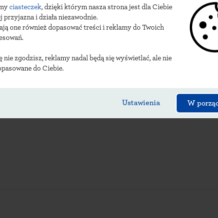
amy
ciasteczek
, dzięki którym nasza strona jest dla Ciebie
owocerwkwickich urz
j przyjazna i działa niezawodnie.
ają one również dopasować treści i reklamy do Twoich
resowań.
ię nie zgodzisz, reklamy nadal będą się wyświetlać, ale nie
opasowane do Ciebie.
Ustawienia
W porzą