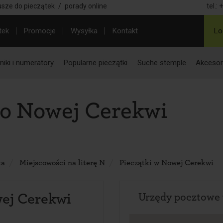
usze do pieczątek
/
porady online
tel.:
+
tek
Promocje
Wysyłka
Kontakt
Lo
iki i numeratory
Popularne pieczątki
Suche stemple
Akcesor
do Nowej Cerekwi
ka
Miejscowości na literę N
Pieczątki w Nowej Cerekwi
ej Cerekwi
Urzędy pocztowe