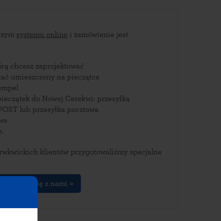
aszym
systemu online
i zamówienie jest
tórą chcesz zaprojektować
stać umieszczony na pieczątce
empel
pieczątek do Nowej Cerekwi: przesyłka
POST lub przesyłka pocztowa
owe
e.
rwkwickich klientów przygotowaliśmy specjalne
kontakuj się z nami »