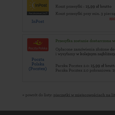
Koszt przesyłki :
15,99 zł brutto
Koszt przesyłki przy min. 3 piec
sp
InPost
Przesyłka zostanie dostarczona 
Opłacone zamówienia złożone
do
i wysyłamy
w kolejnym najbliżs
Poczta
Polska
Paczka Pocztex 2.0:
15,99 zł brutt
(Pocztex)
Paczka Pocztex 2.0 pobraniowa:
1
« powrót do listy:
pieczątki w miejscowościach na li