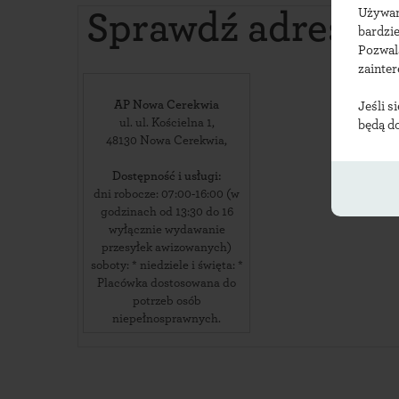
Używ
Sprawdź adresy
n
bardzie
Pozwal
zainte
AP Nowa Cerekwia
Jeśli s
ul. ul. Kościelna 1
,
będą d
48130
Nowa Cerekwia
,
Dostępność i usługi:
dni robocze: 07:00-16:00 (w
godzinach od 13:30 do 16
wyłącznie wydawanie
przesyłek awizowanych)
soboty: * niedziele i święta: *
Placówka dostosowana do
potrzeb osób
niepełnosprawnych.