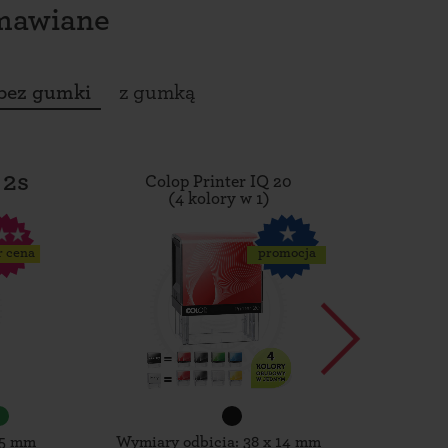
amawiane
bez gumki
z gumką
 2s
Colop Printer IQ 20
Tro
(4 kolory w 1)
r cena
promocja
15 mm
Wymiary odbicia: 38 x 14 mm
Wymiar