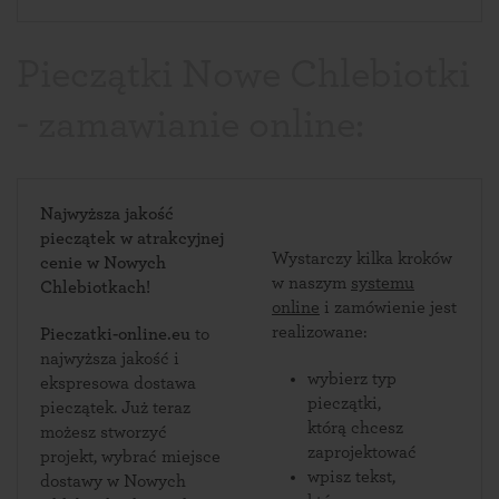
Pieczątki Nowe Chlebiotki
- zamawianie online:
Najwyższa jakość
pieczątek w atrakcyjnej
Wystarczy kilka kroków
cenie w Nowych
w naszym
systemu
Chlebiotkach!
online
i zamówienie jest
realizowane:
Pieczatki-online.eu
to
najwyższa jakość i
wybierz typ
ekspresowa dostawa
pieczątki,
pieczątek. Już teraz
którą chcesz
możesz stworzyć
zaprojektować
projekt, wybrać miejsce
wpisz tekst,
dostawy w Nowych