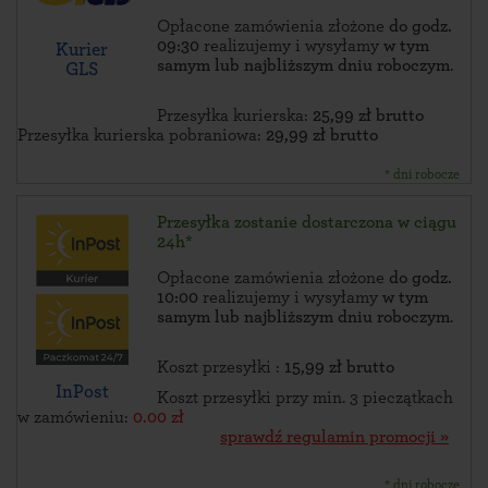
Opłacone zamówienia złożone
do godz.
09:30
realizujemy i wysyłamy
w tym
Kurier
samym lub najbliższym dniu roboczym
.
GLS
Przesyłka kurierska:
25,99 zł brutto
Przesyłka kurierska pobraniowa:
29,99 zł brutto
* dni robocze
Przesyłka zostanie dostarczona w ciągu
24h*
Opłacone zamówienia złożone
do godz.
10:00
realizujemy i wysyłamy
w tym
samym lub najbliższym dniu roboczym
.
Koszt przesyłki :
15,99 zł brutto
InPost
Koszt przesyłki przy min. 3 pieczątkach
w zamówieniu:
0.00 zł
sprawdź regulamin promocji »
* dni robocze