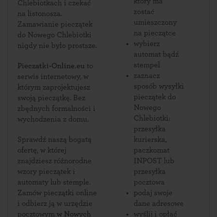
który ma
Chlebiotkach i czekać
zostać
na listonosza.
umieszczony
Zamawianie pieczątek
na pieczątce
do Nowego Chlebiotki
wybierz
nigdy nie było prostsze.
automat bądź
stempel
Pieczatki-Online.eu
to
zaznacz
serwis internetowy, w
sposób wysyłki
którym zaprojektujesz
pieczątek do
swoją pieczątkę. Bez
Nowego
zbędnych formalności i
Chlebiotki:
wychodzenia z domu.
przesyłka
Sprawdź naszą bogatą
kurierska,
ofertę, w której
paczkomat
znajdziesz różnorodne
INPOST lub
wzory pieczątek i
przesyłka
automaty lub stemple.
pocztowa
Zamów pieczątki online
podaj swoje
i odbierz ją w urzędzie
dane adresowe
pocztowym
w Nowych
wyślij i opłać