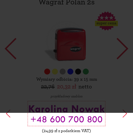
Wagraf Polan 2s
super cena
Wymiary odbicia: 39 x 15 mm
22,76
20,32 zł
netto
przykładowy szablon
(
24,99
zł z podatkiem VAT)