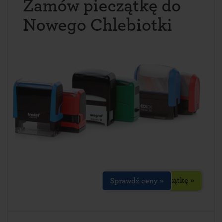
Zamów pieczątkę do
Nowego Chlebiotki
Zaprojektuj pieczątkę »
Sprawdź ceny »