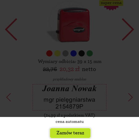
super cena
Wymiary odbicia: 39 x 15 mm
22,76
20,32 zł
netto
przykładowy szablon
(
24,99
zł z podatkiem VAT)
cena automatu
Zamów teraz