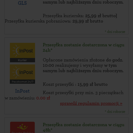
samym lub najbliższym dniu roboczym
.
GLS
Przesyłka kurierska:
25,99 zł brutto}
Przesyłka kurierska pobraniowa:
29,99 zł brutto
* dni robocze
Przesyłka zostanie dostarczona w ciągu
24h*
Opłacone zamówienia złożone
do godz.
10:00
realizujemy i wysyłamy
w tym
samym lub najbliższym dniu roboczym
.
Koszt przesyłki :
15,99 zł brutto
InPost
Koszt przesyłki przy min. 3 pieczątkach
w zamówieniu:
0.00 zł
sprawdź regulamin promocji »
* dni robocze
Przesyłka zostanie dostarczona w ciągu
48h*