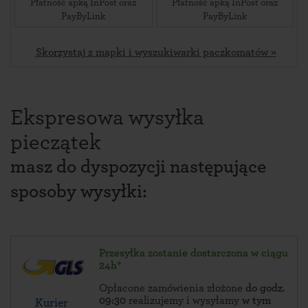
Płatność apką InPost oraz
Płatność apką InPost oraz
PayByLink
PayByLink
Skorzystaj z mapki i wyszukiwarki paczkomatów »
Ekspresowa wysyłka
pieczątek
masz do dyspozycji następujące
sposoby wysyłki:
Przesyłka zostanie dostarczona w ciągu
24h*
Opłacone zamówienia złożone
do godz.
09:30
realizujemy i wysyłamy
w tym
Kurier