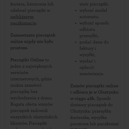
kuriera, listonosza lub
wzór pieczątki.
odebrać pieczątki w
wybrać model
najbliższym
automatu.
paczkomacie
.
wybrać sposób
odbioru
Zamawianie pieczątek
przesyłki,
online nigdy nie było
podać dane do
prostsze.
faktury i
wysyłki,
Pieczątki Online
to
wysłać i
jeden z największych
opłacić
serwisów
zamówienie.
internetowych, gdzie
można zamówić
Zamów pieczątki online
pieczątkę bez
i odbierz je w Olsztynku
wychodzenia z domu.
w ciągu 48h
. Sposób
Bogata oferta wzorów
dostawy pieczątek do
pieczątek zadowoli
Olsztynka: przesyłka
wszystkich olsztyńskich
kurierska, wysyłka
klientów. Pieczątki
pocztowa lub paczkomat