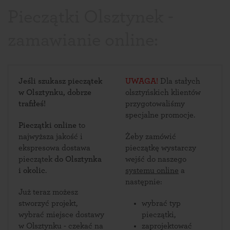
Pieczątki Olsztynek -
zamawianie online:
Jeśli szukasz pieczątek
UWAGA!
Dla stałych
w Olsztynku, dobrze
olsztyńskich klientów
trafiłeś!
przygotowaliśmy
specjalne promocje.
Pieczątki online
to
najwyższa jakość i
Żeby zamówić
ekspresowa dostawa
pieczątkę wystarczy
pieczątek
do Olsztynka
wejść do naszego
i okolic
.
systemu online
a
następnie:
Już teraz możesz
stworzyć projekt,
wybrać typ
wybrać miejsce dostawy
pieczątki,
w Olsztynku - czekać na
zaprojektować