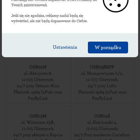
PayByLink
Twoich zainteresowań.
Jeśli się nie zgodzisz, reklamy nadal będą się
OLT02M
OSK02BAPP
wyświetlać, ale nie będą dopasowane do Ciebie.
ul. Pionierów 9b
,
ul. Poranna 2
,
11-015
Olsztynek
,
11-015
Olsztynek
,
24/7 posesja prywatna
24/7 posesja prywatna
Płatność apką InPost oraz
Płatność apką InPost oraz
Ustawienia
W porządku
PayByLink
PayByLink
OSK02M
OSK03BAPP
ul. Akacjowa 8
,
ul. Mrongowiusza b/n
,
11-015
Olsztynek
,
11-015
Olsztynek
,
24/7 przy Sklepie Alux
24/7 przy Lidlu
Płatność apką InPost oraz
Płatność apką InPost oraz
PayByLink
PayByLink
OSK03M
OSK01A
ul. Wiśniowa 23A
,
ul. Kościuszki 4
,
11-015
Olsztynek
,
11-015
Olsztynek
,
24/7 przy sklepie u Kopcia
24/7 Przy markecie Carrefour