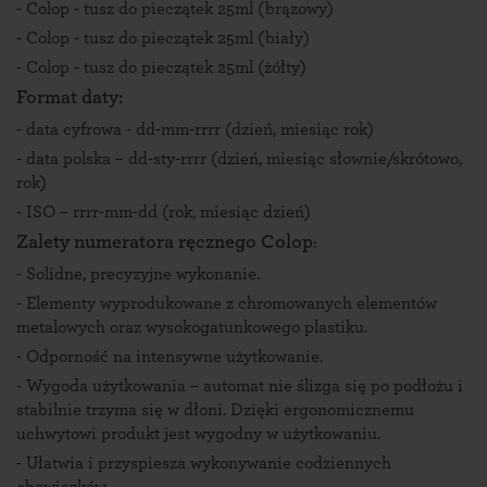
-
Colop - tusz do pieczątek 25ml (brązowy)
-
Colop - tusz do pieczątek 25ml (biały)
-
Colop - tusz do pieczątek 25ml (żółty)
Format daty:
- data cyfrowa - dd-mm-rrrr (dzień, miesiąc rok)
- data polska – dd-sty-rrrr (dzień, miesiąc słownie/skrótowo,
rok)
- ISO – rrrr-mm-dd (rok, miesiąc dzień)
Zalety numeratora ręcznego Colop
:
- Solidne, precyzyjne wykonanie.
- Elementy wyprodukowane z chromowanych elementów
metalowych oraz wysokogatunkowego plastiku.
- Odporność na intensywne użytkowanie.
- Wygoda użytkowania – automat nie ślizga się po podłożu i
stabilnie trzyma się w dłoni. Dzięki ergonomicznemu
uchwytowi produkt jest wygodny w użytkowaniu.
- Ułatwia i przyspiesza wykonywanie codziennych