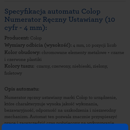
Specyfikacja automatu Colop
Numerator Ręczny Ustawiany (10
cyfr - 4 mm):
Producent:
Colop
Wymiary odbicia (wysokość):
4 mm, 10 pozycji liczb
Kolor obudowy:
chromowane elementy metalowe + czarne
i czerwone plastiki
Kolory tuszu:
czarny, czerwony, niebieski, zielony,
fioletowy
Opis automatu:
Numerator ręczny ustawiany marki Colop to urządzenie,
które charakteryzuje wysoka jakość wykonania,
bezawaryjność, odporność na uszkodzenia i niezawodny
mechanizm. Automat ten pozwala znacznie przyspieszyć
pracę i zaoszczędzić czas poświęcony na wykonywanie
codziennych obowiązków. Sprawdź, dlaczego warto go mieć!