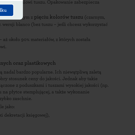
ącym odcieniowi tuszu. Opakowanie zabezpiecza
dku
pięciu kolorów tuszu
nicznie jednym z
(czarnym,
 wersji blanco (bez tuszu – jeśli chcesz wykorzystać
– aż około 90% materiałów, z których została
wi.
anych oraz plastikowych
ą nadal bardzo popularne. Ich niewątpliwą zaletą
obry stosunek ceny do jakości. Jednak aby takie
ączone z poduszkami i tuszami wysokiej jakości (np.
 na płytce stemplującej, a także wykonanie
zybko zaschnie.
e jako:
i dekretacji księgowej),