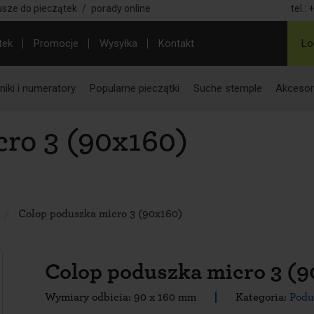
usze do pieczątek
/
porady online
tel.:
+
tek
Promocje
Wysyłka
Kontakt
Lo
iki i numeratory
Popularne pieczątki
Suche stemple
Akcesor
ro 3 (90x160)
Colop poduszka micro 3 (90x160)
Colop poduszka micro 3 (
Wymiary odbicia: 90 x 160 mm
Kategoria:
Podu