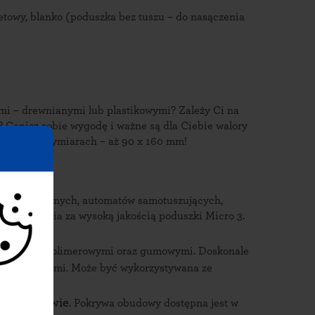
oletowy, blanko (poduszka bez tuszu – do nasączenia
mi – drewnianymi lub plastikowymi? Zależy Ci na
? Cenisz sobie wygodę i ważne są dla Ciebie walory
 o dużych wymiarach – aż 90 x 160 mm!
li tradycyjnych, automatów samotuszujących,
akt przemawia za wysoką jakością poduszki Micro 3.
yjnymi
– polimerowymi oraz gumowymi. Doskonale
 i drewnianymi. Może być wykorzystywana ze
stokątnymi.
łej obudowie
. Pokrywa obudowy dostępna jest w