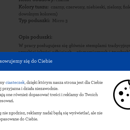
Kolory tuszu:
czarny, czerwony, niebieski, zielony, fi
dowolnym kolorem)
Typ poduszki:
Micro 3
Opis poduszki:
W pracy posługujesz się głównie stemplami tradycyjny
wysokiej jakości odbiciach – równomiernych i trwałych
ekologiczne? Postaw na poduszkę Micro 3 marki Colop
sowujemy się do Ciebie
Zalety poduszki Micro 3 marki Colop.
amy
ciasteczek
Poduszka pochodzi od renomowanego producenta stemp
, dzięki którym nasza strona jest dla Ciebie
j przyjazna i działa niezawodnie.
tuszów i poduszek tuszujących – firmy Colop. Już ten f
ają one również dopasować treści i reklamy do Twoich
Oto najważniejsze cechy poduszki:
resowań.
Może być wykorzystywana ze stemplami tradyc
-
współpracuje zarówno z pieczątkami plastikowymi, jak
ię nie zgodzisz, reklamy nadal będą się wyświetlać, ale nie
stemplami okrągłymi, owalnymi, kwadratowymi czy pro
opasowane do Ciebie.
trwa
- Poduszka jest szczelnie zamknięta w plastikowej,