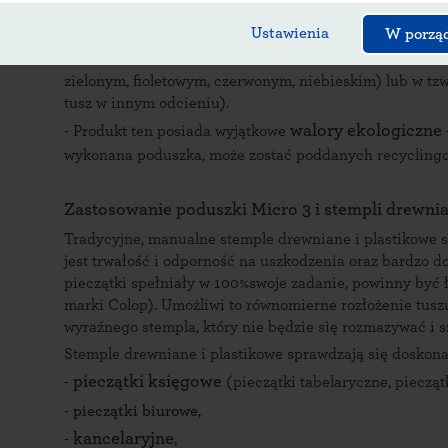
kolorze czarnym, natomiast spód w kolorze odpowiadaj
tusz przed wysychaniem.
Ustawienia
W porzą
- Poduszkę Micro 3 możesz zamówić nasączoną elektro
zielonym, fioletowym, czerwonym, niebieskim) lub w tzw.
tusz w innym odcieniu).
walory ekologiczne
- Produkt ten posiada wyjątkowe
wykonana poduszka, może zostać poddanych recyclingo
Zastosowanie poduszki Micro 3 i stempli drewni
Tradycyjne, manualne stemple drewniane i plastikowe s
jest trwałość i odporność na uszkodzenia oraz bardzo d
pieczątki spełniały w 100%swoje zadanie, powinny być ł
marki Colop). Umożliwi to równomierne rozłożenie tuszu
wyraźnego stempla, który nie będzie się rozmazywać i s
Stemple drewniane i plastikowe sprawdzają się doskonal
pieczątki księgowe
-
(pieczątki tabelaryczne, pieczątk
-
pieczątki biurowe
,
kancelaryjne
-
,