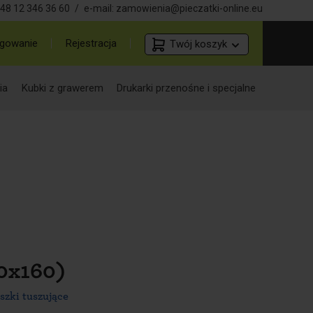
48 12 346 36 60
/
e-mail:
zamowienia@pieczatki-online.eu
gowanie
Rejestracja
Twój koszyk
ia
Kubki z grawerem
Drukarki przenośne i specjalne
90x160)
szki tuszujące