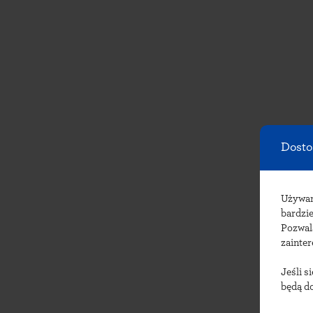
Dosto
Używ
bardzie
Pozwal
zainte
Jeśli s
będą d