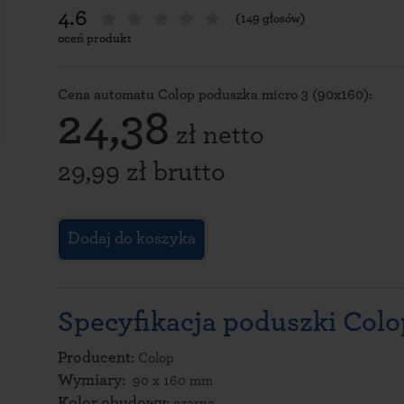
4.6
(149 głosów)
oceń produkt
Cena automatu Colop poduszka micro 3 (90x160):
24,38
zł netto
29,99 zł brutto
Dodaj do koszyka
Specyfikacja poduszki Colo
Producent:
Colop
Wymiary:
90 x 160 mm
Kolor obudowy:
czarna