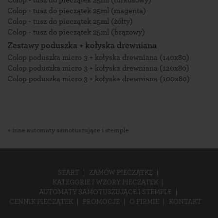
Colop - tusz do pieczątek 25ml (turkusowy)
Colop - tusz do pieczątek 25ml (magenta)
Colop - tusz do pieczątek 25ml (żółty)
Colop - tusz do pieczątek 25ml (brązowy)
Zestawy poduszka + kołyska drewniana
Colop poduszka micro 3 + kołyska drewniana (140x80)
Colop poduszka micro 3 + kołyska drewniana (120x80)
Colop poduszka micro 3 + kołyska drewniana (100x80)
« inne automaty samotuszujące i stemple
START
ZAMÓW PIECZĄTKĘ
KATEGORIE I WZORY PIECZĄTEK
AUTOMATY SAMOTUSZUJĄCE I STEMPLE
CENNIK PIECZĄTEK
PROMOCJE
O FIRMIE
KONTAKT