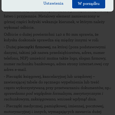
Ustawienia
W porządku
wygoda użycia. Specjalnie zaprojektowany uchwyt
doskonale leży w dłoni i sprawia, że z pieczątki korzysta się
łatwo i przyjemnie. Metalowy element zamieszczony w
górnej części kołyski wskazuje kierunek, w którym należy
wykonać odbicie.
Odbicie o dużej powierzchni 140 x 80 mm sprawia, że
kołyska doskonale sprawdza się między innymi w roli:
- Dużej
pieczątki firmowej
, na której (poza podstawowymi
danymi, takimi jak nazwa przedsiębiorstwa, adres, numer
telefonu, NIP) umieścić można także logo, slogan firmowy,
numer rachunku bankowego, adres strony internet.owej czy
adres e-mail.
- Pieczątki księgowej, kancelaryjnej lub urzędowej –
zawierającej tabele do ręcznego wypełnienia lub treść
często wykorzystywaną przy przetwarzaniu dokumentów, np.:
sprawdzono pod względem formalnym, merytorycznym i
rachunkowym
,
zaksięgowano
,
wniosek wpłynął dnia
.
- Pieczątki medycznej, pamiątkowej, imiennej, pocztowej,
motoryzacyjnej i innych, wymagających zawarcia dużej