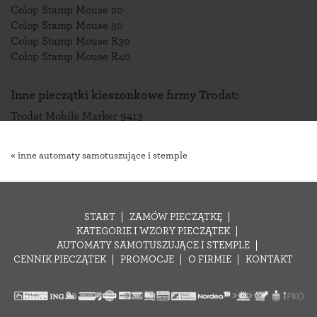
Colop Stamp Mouse 20
Colop Stamp Mouse 30
Colop Stamp Mouse R30
Colop Stamp Mouse R40
Inne pieczątki kieszonkowe firmy Trodat:
Trodat Mobile Marker 9413
« inne automaty samotuszujące i stemple
START
ZAMÓW PIECZĄTKĘ
KATEGORIE I WZORY PIECZĄTEK
AUTOMATY SAMOTUSZUJĄCE I STEMPLE
CENNIK PIECZĄTEK
PROMOCJE
O FIRMIE
KONTAKT