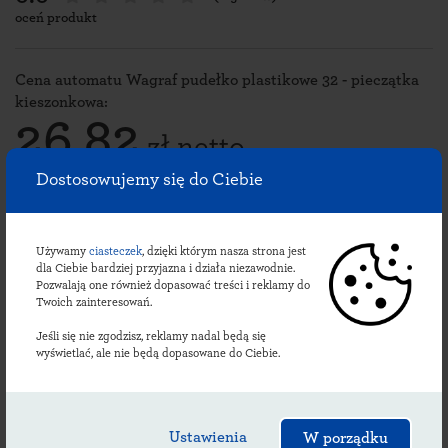
oceń produkt
Cena automatu Wagraf pudełko plastikowe 32 - pieczątka
kieszonkowa:
26,82
zł netto
Dostosowujemy się do Ciebie
32,99 zł brutto
Używamy
ciasteczek
, dzięki którym nasza strona jest
Zaprojektuj pieczątkę
dla Ciebie bardziej przyjazna i działa niezawodnie.
Pozwalają one również dopasować treści i reklamy do
Twoich zainteresowań.
Jeśli się nie zgodzisz, reklamy nadal będą się
Specyfikacja automatu Wagraf
wyświetlać, ale nie będą dopasowane do Ciebie.
Pudełko plastikowe nr. 32 Preink:
Producent:
Wagraf
Wymiary odbicia:
Ustawienia
60 x 23 mm
W porządku