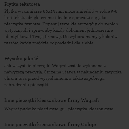
Płytka tekstowa
Płytka w rozmiarze 60x23 mm może zmieścić w sobie 5-6
linii tekstu, dzięki czemu idealnie sprawdzi się jako
pieczątka firmowa. Dopasuj wszelkie szczegóły do swoich
wytycznych i spraw, aby każdy dokument jednocześnie
identyfikował Twoją firmowę. Do wyboru mamy 5 kolorów
tuszów, każdy znajdzie odpowiedni dla siebie.
Wysoka jakość
Jak wszystkie pieczątki Wagraf została wykonana z
najwyższą precyzją. Szczelna i łatwa w nakładaniu zatyczka
chroni tusz przed wysychaniem, a także zapobiega
zabrudzeniu pieczątki.
Inne pieczątki kieszonkowe firmy Wagraf:
Wagraf pudełko plastikowe 30 - pieczątka kieszonkowa
Inne pieczątki kieszonkowe firmy Colop: