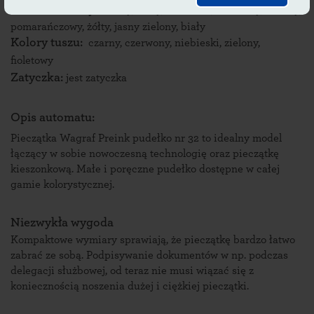
Kolor obudowy:
czarny, szary, niebieski, czerwony, zielony,
pomarańczowy, żółty, jasny zielony, biały
Kolory tuszu:
czarny, czerwony, niebieski, zielony,
fioletowy
Zatyczka:
jest zatyczka
Opis automatu:
Pieczątka Wagraf Preink pudełko nr 32 to idealny model
łączący w sobie nowoczesną technologię oraz pieczątkę
kieszonkową. Małe i poręczne pudełko dostępne w całej
gamie kolorystycznej.
Niezwykła wygoda
Kompaktowe wymiary sprawiają, że pieczątkę bardzo łatwo
zabrać ze sobą. Podpisywanie dokumentów w np. podczas
delegacji służbowej, od teraz nie musi wiązać się z
koniecznością noszenia dużej i ciężkiej pieczątki.