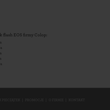
 flash EOS firmy Colop:
a
wa
a
a
wa
K PIECZĄTEK
PROMOCJE
O FIRMIE
KONTAKT