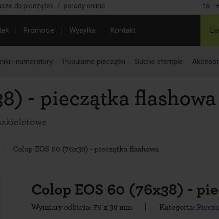
usze do pieczątek
/
porady online
tel.:
+
tek
Promocje
Wysyłka
Kontakt
Lo
iki i numeratory
Popularne pieczątki
Suche stemple
Akcesor
8) - pieczątka flashowa
szkieletowe
Colop EOS 60 (76x38) - pieczątka flashowa
Colop EOS 60 (76x38) - pi
Wymiary odbicia: 76 x 38 mm
Kategoria:
Pieczą