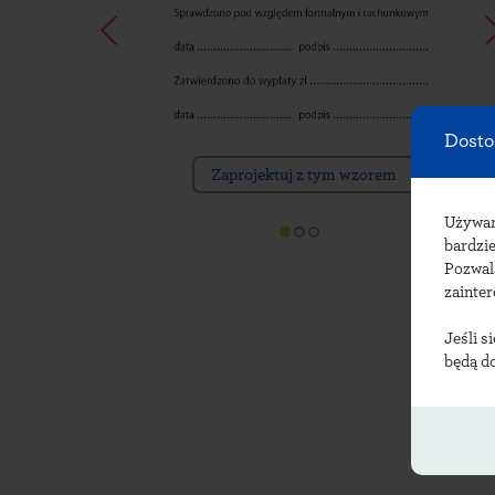
Dosto
Zaprojektuj z tym wzorem
Używ
bardzie
Pozwal
zainte
Jeśli s
będą d