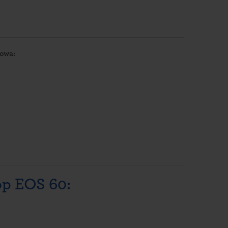
howa:
op EOS 60: