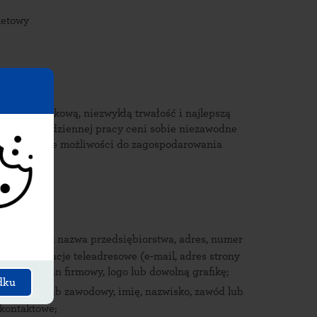
oletowy
ogię błyskową, niezwykłą trwałość i najlepszą
o, kto w codziennej pracy ceni sobie niezawodne
 bardzo duże możliwości do zagospodarowania
ii tekstu!
 takich jak nazwa przedsiębiorstwa, adres, numer
we informacje teleadresowe (e-mail, adres strony
zykład slogan firmowy, logo lub dowolną grafikę;
dku
 naukowy lub zawodowy, imię, nazwisko, zawód lub
 kontaktowe;