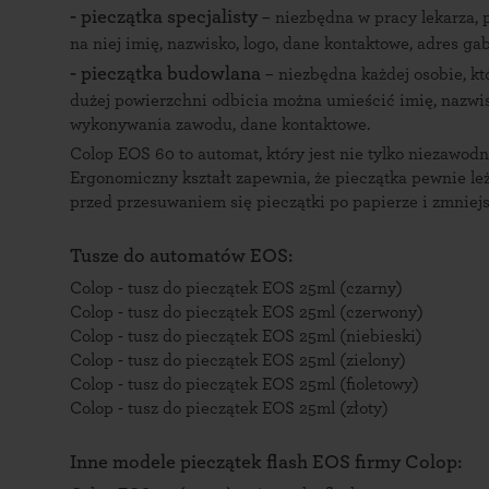
- pieczątka specjalisty
– niezbędna w pracy lekarza, 
na niej imię, nazwisko, logo, dane kontaktowe, adres gab
-
pieczątka budowlana
– niezbędna każdej osobie, k
dużej powierzchni odbicia można umieścić imię, nazwis
wykonywania zawodu, dane kontaktowe.
Colop EOS 60 to automat, który jest nie tylko niezawod
Ergonomiczny kształt zapewnia, że pieczątka pewnie leż
przed przesuwaniem się pieczątki po papierze i zmniej
Tusze do automatów EOS:
Colop - tusz do pieczątek EOS 25ml (czarny)
Colop - tusz do pieczątek EOS 25ml (czerwony)
Colop - tusz do pieczątek EOS 25ml (niebieski)
Colop - tusz do pieczątek EOS 25ml (zielony)
Colop - tusz do pieczątek EOS 25ml (fioletowy)
Colop - tusz do pieczątek EOS 25ml (złoty)
Inne modele pieczątek flash EOS firmy Colop: