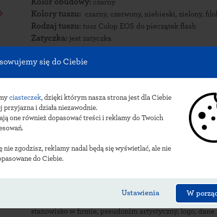
Kolor obudowy:
czarny
Kolory tuszu:
czarny, czerwony, niebieski, zielony, fil
Rodzaj tuszu:
tusz Colop EOS do pieczątek flash
Zatyczka:
jest zatyczka
sowujemy się do Ciebie
Opis automatu:
Automat Colop EOS 60 łączy w sobie nowoczesną technol
jakość odbicia. Będzie doskonałym wyborem dla każdeg
amy
ciasteczek
, dzięki którym nasza strona jest dla Ciebie
rozwiązania. Odbicie o powierzchni 76x38 mm stwarza
j przyjazna i działa niezawodnie.
zgodnego z indywidualnymi potrzebami – mieści aż 8 lin
ają one również dopasować treści i reklamy do Twoich
resowań.
Zastosowanie
.
ię nie zgodzisz, reklamy nadal będą się wyświetlać, ale nie
Automat Colop EOS 60 doskonale sprawdzi się jako:
opasowane do Ciebie.
- pieczątka firmowa
– oprócz najważniejszych danych,
telefonu, NIP i REGON, można umieścić na niej dodatko
internetowej, login Skype) lub treści promocyjne, na pr
Ustawienia
W porzą
- pieczątka imienna
– na której umieścić można tytuł
stanowisko w firmie, pseudonim artystyczny, logo, dane