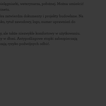
pielęgniarki, weterynarza, położnej. Można umieścić
inetu.
tóra zatwierdza dokumenty i projekty budowlane. Na
ko, tytuł zawodowy, logo, numer uprawnień do
ny, ale także niezwykle komfortowy w użytkowaniu.
y w dłoni. Antypoślizgowe stopki zabezpieczają
szają ryzyko podwójnych odbić.