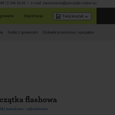
48 12 346 36 60
/
e-mail:
zamowienia@pieczatki-online.eu
gowanie
Rejestracja
Twój koszyk
ia
Kubki z grawerem
Drukarki przenośne i specjalne
eczątka flashowa
tki metalowo - szkieletowe