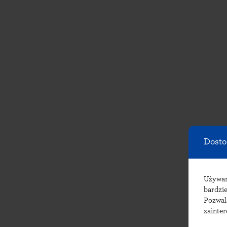
Dosto
Używ
bardzie
Pozwal
zainte