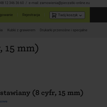
48 12 346 36 60
/
e-mail:
zamowienia@pieczatki-online.eu
gowanie
Rejestracja
Twój koszyk
ia
Kubki z grawerem
Drukarki przenośne i specjalne
, 15 mm)
tawiany (8 cyfr, 15 mm)
śmowe