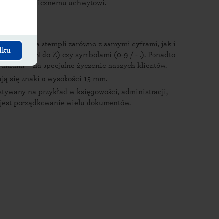
ęki ergonomicznemu uchwytowi.
 stawiania stempli zarówno z samymi cyframi, jak i
dku
 do M i od N do Z) czy symbolami (0-9 / - .). Ponadto
aniami – na specjalne życzenie naszych klientów.
ują się znaki o wysokości 15 mm.
ywany na przykład w księgowości, administracji,
e jest porządkowanie wielu dokumentów.