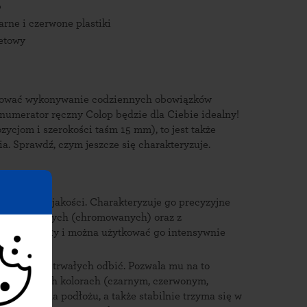
b
ne i czerwone plastiki
letowy
tyzować wykonywanie codziennych obowiązków
numerator ręczny Colop będzie dla Ciebie idealny!
ozycjom i szerokości taśm 15 mm), to jest także
a. Sprawdź, czym jeszcze się charakteryzuje.
 wysokiej jakości. Charakteryzuje go precyzyjne
tów metalowych (chromowanych) oraz z
 jest trwały i można użytkować go intensywnie
yzyjnych, trwałych odbić. Pozwala mu na to
rcie w różnych kolorach (czarnym, czerwonym,
lizga się na podłożu, a także stabilnie trzyma się w