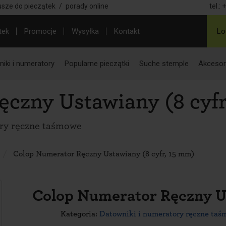
usze do pieczątek
/
porady online
tel.:
+
tek
Promocje
Wysyłka
Kontakt
Lo
iki i numeratory
Popularne pieczątki
Suche stemple
Akcesor
czny Ustawiany (8 cyfr
ry ręczne taśmowe
Colop Numerator Ręczny Ustawiany (8 cyfr, 15 mm)
Colop Numerator Ręczny Us
Kategoria:
Datowniki i numeratory ręczne ta