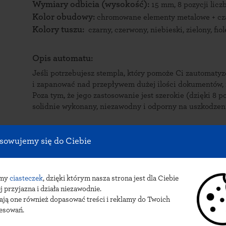
Wymiary odbicia (wysokość):
15 mm, 8 pozycji licz
Kolor obudowy:
chromowane elementy metalowe + czar
Kolory tuszu:
czarny, czerwony, niebieski, zielony, fio
Opis automatu:
Jeśli potrzebujesz stempla, który pomoże Ci zautoma
i zapanować nad przepływem dużej ilości dokumentów, 
Poza tym, że jego zastosowanie jest szerokie (dzięki 8 p
solidnie wykonany, niezawodny i odporny na uszkodzeni
Zalety numeratora Colop
sowujemy się do Ciebie
Numerator Colop do ręcznego ustawiania jest produktem
i solidne wykonanie – został wyprodukowany z elemen
wysokogatunkowego tworzywa plastikowego. Dzięki temu
amy
ciasteczek
, dzięki którym nasza strona jest dla Ciebie
każdego dnia.
j przyjazna i działa niezawodnie.
Ponadto numerator Colop wumożliwia wykonywanie prec
ają one również dopasować treści i reklamy do Twoich
wysokiej jakości tusz, który dostępny jest w naszej ofe
resowań.
niebieskim, zielonym, fioletowym). Do tego automat nie ś