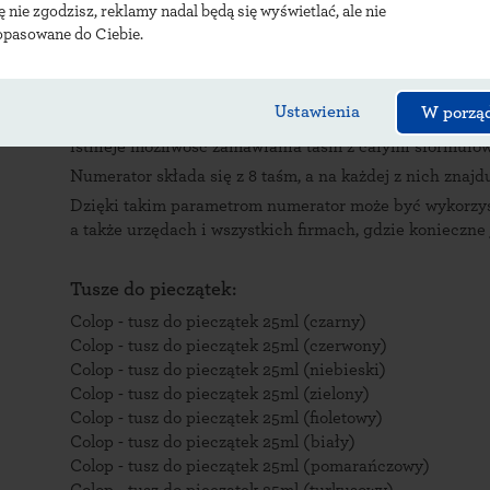
dłoni. Jest wygodny w użytkowaniu między innymi dzi
ię nie zgodzisz, reklamy nadal będą się wyświetlać, ale nie
opasowane do Ciebie.
Zastosowanie numeratora ręcznego Colop
Numerator ręczny ustawiany marki Colop daje możliwość
Ustawienia
W porzą
ze znakami specjalnymi, literami (taśmy z literami od A
istnieje możliwość zamawiania taśm z całymi sformułow
Numerator składa się z 8 taśm, a na każdej z nich znajd
Dzięki takim parametrom numerator może być wykorzyst
a także urzędach i wszystkich firmach, gdzie konieczn
Tusze do pieczątek:
Colop - tusz do pieczątek 25ml (czarny)
Colop - tusz do pieczątek 25ml (czerwony)
Colop - tusz do pieczątek 25ml (niebieski)
Colop - tusz do pieczątek 25ml (zielony)
Colop - tusz do pieczątek 25ml (fioletowy)
Colop - tusz do pieczątek 25ml (biały)
Colop - tusz do pieczątek 25ml (pomarańczowy)