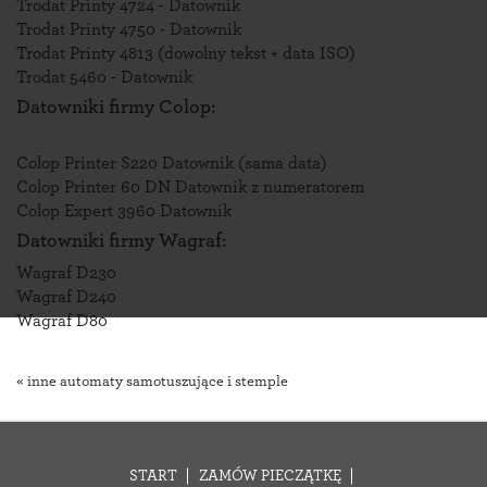
Trodat Printy 4724 - Datownik
Trodat Printy 4750 - Datownik
Trodat Printy 4813 (dowolny tekst + data ISO)
Trodat 5460 - Datownik
Datowniki firmy Colop:
Colop Printer S220 Datownik (sama data)
Colop Printer 60 DN Datownik z numeratorem
Colop Expert 3960 Datownik
Datowniki firmy Wagraf:
Wagraf D230
Wagraf D240
Wagraf D80
« inne automaty samotuszujące i stemple
START
ZAMÓW PIECZĄTKĘ