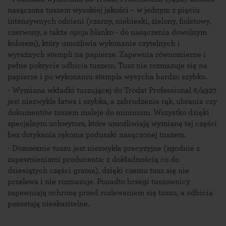
nasączona tuszem wysokiej jakości – w jednym z pięciu
intensywnych odcieni (czarny, niebieski, zielony, fioletowy,
czerwony, a także opcja blanko - do nasączenia dowolnym
kolorem), który umożliwia wykonanie czytelnych i
wyraźnych stempli na papierze. Zapewnia równomierne i
pełne pokrycie odbicia tuszem. Tusz nie rozmazuje się na
papierze i po wykonaniu stempla wysycha bardzo szybko.
- Wymiana wkładki tuszującej do Trodat Professional 6/4927
jest niezwykle łatwa i szybka, a zabrudzenie rąk, ubrania czy
dokumentów tuszem maleje do minimum. Wszystko dzięki
specjalnym uchwytom, które umożliwiają wymianę tej części
bez dotykania rękoma poduszki nasączonej tuszem.
- Dozowanie tuszu jest niezwykle precyzyjne (zgodnie z
zapewnieniami producenta: z dokładnością co do
dziesiątych części grama), dzięki czemu tusz się nie
przelewa i nie rozmazuje. Ponadto brzegi tuszownicy
zapewniają ochronę przed rozlewaniem się tuszu, a odbicia
pozostają nieskazitelne.