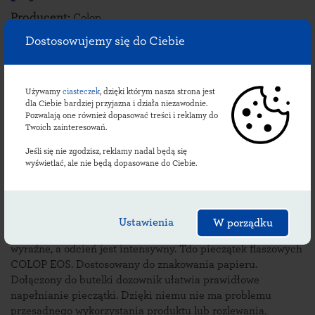
Producent:
Colop
Pojemność:
250 ml
Dostosowujemy się do Ciebie
Kolor:
czarny, czerwony, niebieski, zielony, fioletowy
Opis tuszu:
Używamy
ciasteczek
, dzięki którym nasza strona jest
dla Ciebie bardziej przyjazna i działa niezawodnie.
Bardzo wysokiej jakości, gęsty tusz dający odbicie treści w
Pozwalają one również dopasować treści i reklamy do
mocnych, niezwykle intensywnych kolorach. Przeznaczony
Twoich zainteresowań.
do pieczątek flaszowych COLOP EOS. Dostosowany do
Jeśli się nie zgodzisz, reklamy nadal będą się
znakowania papieru. Dołączony do butelki dozownik ułatwia
wyświetlać, ale nie będą dopasowane do Ciebie.
prawidłowe napełnianie pieczątki. Oferta obejmuje kolor
czerwony, czarny, niebieski, zielony i fioletowy. W tym
produkcie firmy Colop została zastosowana nowa formuła
tuszu bardzo wysokiej jakości. Charakteryzuje ją bardzo
Ustawienia
W porządku
gęsta konsystencja produktu. Dzięki temu odbicie jest
wyraźne, a odcień jest intensywny. Tdo pieczątek flaszowych
COLOP EOS. Dostosowany do znakowania papieru.
Dołączony do butelki dozownik ułatwia prawidłowe
napełnianie pieczątki. Dzięki niemu nie ma problemu
przesadnego wykorzystania produktu lub rozlewania.