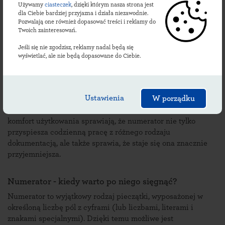
Kolor obudowy:
chromowane elementy metalowe + czarne
Używamy
ciasteczek
, dzięki którym nasza strona jest
i czerwone plastiki
dla Ciebie bardziej przyjazna i działa niezawodnie.
Pozwalają one również dopasować treści i reklamy do
Kolory tuszu:
czarny, czerwony, niebieski, zielony, fioletowy
Twoich zainteresowań.
Typ poduszki:
E/2100
Jeśli się nie zgodzisz, reklamy nadal będą się
wyświetlać, ale nie będą dopasowane do Ciebie.
Opis automatu:
Numerator 2106/P z wyjątkowej serii Colop Classic to
automat, którego nie może zabraknąć w żadnym biurze!
Ustawienia
W porządku
Dlaczego? Prostota wykonania, najwyższa jakość
wykorzystanych materiałów, niezwykła funkcjonalność i
komfort użytkowania sprawiają, że numerator nie tylko
przyspiesza codzienną pracę z różnego rodzaju
dokumentacją, ale także sprawia, że staje się ona znacznie
przyjemniejsza.
Numerator - kiedy warto po niego sięgnąć?
Numerator to wyjątkowy rodzaj pieczątki, wyposażonej w
określoną liczbę pól z cyframi (lub liczbami, literami i
znakami specjalnymi). Dzięki temu możliwe jest