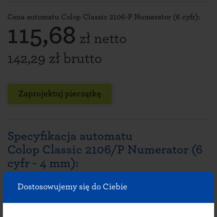
Cena automatu Colop Classic 2106-P Numerator (6 cyfr):
115,68
zł netto
142,29 zł brutto
Zaprojektuj pieczątkę
Specyfikacja automatu
Colop Classic 2106/P Numerator (6
cyfr - 4 mm):
Producent:
Colop
Dostosowujemy się do Ciebie
Wymiary odbicia:
41 x 24 mm
Wymiary numeru (wysokość):
4 mm, 6 pozycji liczb