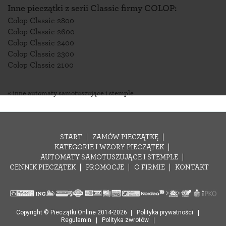
Inne pieczątki z serii Classic firmy COLOP:
Colop Classic 2800
Colop Classic 2600
Colop Classic 2400
Colop Classic 2300
Colop Classic 2100
« inne automaty samotuszujące i stemple
START
ZAMÓW PIECZĄTKĘ
KATEGORIE I WZORY PIECZĄTEK
AUTOMATY SAMOTUSZUJĄCE I STEMPLE
CENNIK PIECZĄTEK
PROMOCJE
O FIRMIE
KONTAKT
Copyright © Pieczątki Online 2014-2026
Polityka prywatności
Regulamin
Polityka zwrotów