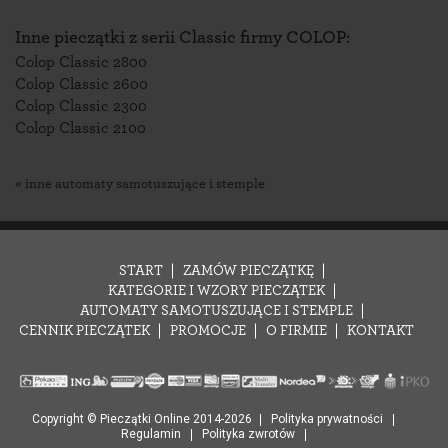
Inne pieczątki z serii Classic firmy COLOP:
Colop Classic 2800
Colop Classic 2600
Colop Classic 2300
Colop Classic 2100
« inne automaty samotuszujące i stemple
START
ZAMÓW PIECZĄTKĘ
KATEGORIE I WZORY PIECZĄTEK
AUTOMATY SAMOTUSZUJĄCE I STEMPLE
CENNIK PIECZĄTEK
PROMOCJE
O FIRMIE
KONTAKT
Copyright © Pieczątki Online 2014-2026
Polityka prywatności
Regulamin
Polityka zwrotów