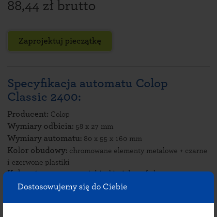
88,44 zł brutto
Zaprojektuj pieczątkę
Specyfikacja automatu Colop
Classic 2400:
Producent:
Colop
Wymiary odbicia:
58 x 27 mm
Wymiary automatu:
80 x 55 x 160 mm
Kolor obudowy:
chromowane elementy metalowe + czarne
i czerwone plastiki
Kolory tuszu:
czarny, niebieski, zielony, fioletowy, czerwony
oraz blanko - do nasączenia dowolnym kolorem
Dostosowujemy się do Ciebie
Zatyczka:
brak zatyczki
Typ poduszki
:
E/2600