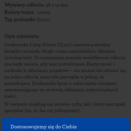
Wymiary odbicia:
38 x 14 mm
Kolory tuszu:
czarny
Typ poduszki
:
E/20/1
Opis automatu:
Drukarenka Colop Printer IQ 20/1 zawiera podwójny
komplet czcionek, dzięki czemu samodzielnie układasz
dowolną treść. To rozwiązanie pozwala modyfikować odbicie
pieczątki zawsze, gdy tego potrzebujesz. Elastyczność i
swoboda w układaniu projektów – nie musisz decydować się
na jedno odbicie, masz tyle pieczątke w jednej, ile
potrzebujesz. Drukarenka łączy w sobie zalety automatu
samotuszującego ze swobodą układania indywidualnych
treści.
W zestawie znajdują się zarówno cyfry, jak i litery oraz znaki
specjalne (np. @, fax czy piktogramy).
Co znajduje się w zestawie Drukarenka Colop Printer
Dostosowujemy się do Ciebie