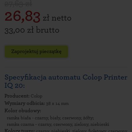
27,63 zł
26,83
zł netto
33,00 zł brutto
Zaprojektuj pieczątkę
Specyfikacja automatu Colop Printer
IQ 20:
Producent:
Colop
Wymiary odbicia:
38 x 14 mm
Kolor obudowy:
ramka biała - czarny, biały, czerwony, żółty;
ramka czarna - czarny, czerwony, zielony, niebieski
Kolory tuszu:
czarny, niebieski, zielony, fioletowy, czerwony