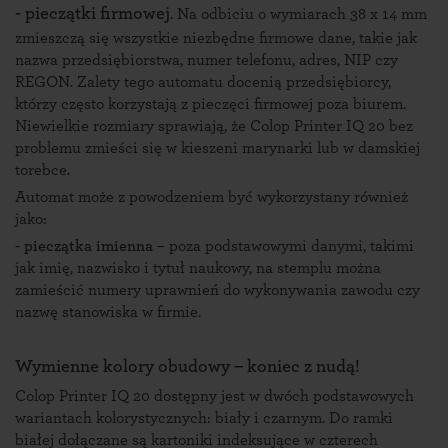
- pieczątki firmowej
. Na odbiciu o wymiarach 38 x 14 mm
zmieszczą się wszystkie niezbędne firmowe dane, takie jak
nazwa przedsiębiorstwa, numer telefonu, adres, NIP czy
REGON. Zalety tego automatu docenią przedsiębiorcy,
którzy często korzystają z pieczęci firmowej poza biurem.
Niewielkie rozmiary sprawiają, że Colop Printer IQ 20 bez
problemu zmieści się w kieszeni marynarki lub w damskiej
torebce.
Automat może z powodzeniem być wykorzystany również
jako:
-
pieczątka imienna
– poza podstawowymi danymi, takimi
jak imię, nazwisko i tytuł naukowy, na stemplu można
zamieścić numery uprawnień do wykonywania zawodu czy
nazwę stanowiska w firmie.
Wymienne kolory obudowy – koniec z nudą!
Colop Printer IQ 20 dostępny jest w dwóch podstawowych
wariantach kolorystycznych: biały i czarnym. Do ramki
białej dołączane są kartoniki indeksujące w czterech