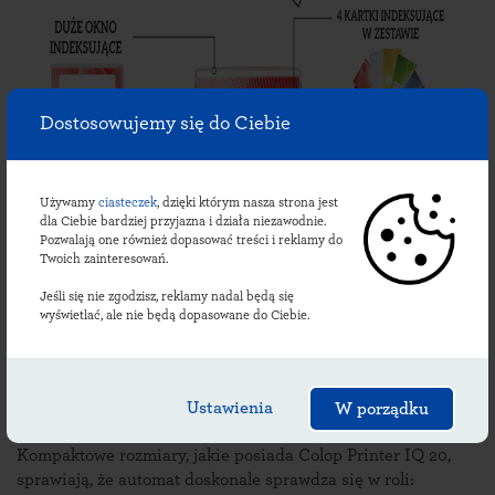
Dostosowujemy się do Ciebie
Używamy
ciasteczek
, dzięki którym nasza strona jest
dla Ciebie bardziej przyjazna i działa niezawodnie.
Pozwalają one również dopasować treści i reklamy do
Twoich zainteresowań.
Jeśli się nie zgodzisz, reklamy nadal będą się
wyświetlać, ale nie będą dopasowane do Ciebie.
Ustawienia
W porządku
Zastosowanie
.
Kompaktowe rozmiary, jakie posiada Colop Printer IQ 20,
sprawiają, że automat doskonale sprawdza się w roli: