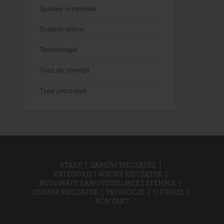
Sprawy urzędowe
System online
Technologie
Tusz do stempli
Typy pieczątek
START
ZAMÓW PIECZĄTKĘ
KATEGORIE I WZORY PIECZĄTEK
AUTOMATY SAMOTUSZUJĄCE I STEMPLE
CENNIK PIECZĄTEK
PROMOCJE
O FIRMIE
KONTAKT