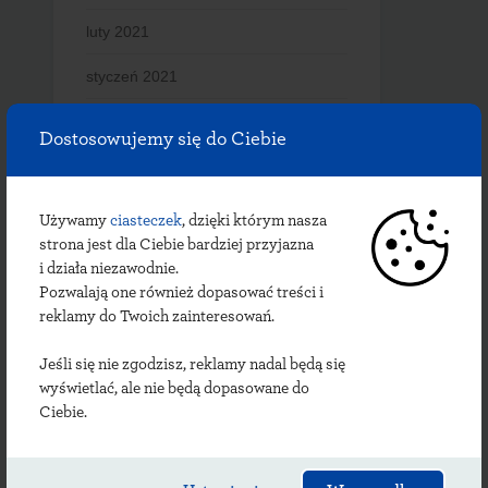
luty 2021
styczeń 2021
grudzień 2020
Dostosowujemy się do Ciebie
listopad 2020
październik 2020
Używamy
ciasteczek
, dzięki którym nasza
strona jest dla Ciebie bardziej przyjazna
wrzesień 2020
i działa niezawodnie.
Pozwalają one również dopasować treści i
lipiec 2020
reklamy do Twoich zainteresowań.
czerwiec 2020
Jeśli się nie zgodzisz, reklamy nadal będą się
wyświetlać, ale nie będą dopasowane do
maj 2020
Ciebie.
kwiecień 2020
marzec 2020