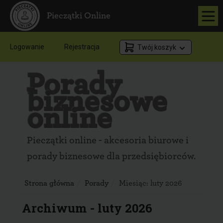
Pieczątki Online
Logowanie
Rejestracja
Twój koszyk
Porady
biznesowe
online
Pieczątki online - akcesoria biurowe i
porady biznesowe dla przedsiębiorców.
Strona główna
Porady
Miesiąc:
luty 2026
Archiwum - luty 2026