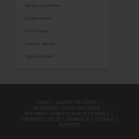
Sprawy urzędowe
System online
Technologie
Tusz do stempli
Typy pieczątek
START
ZAMÓW PIECZĄTKĘ
KATEGORIE I WZORY PIECZĄTEK
AUTOMATY SAMOTUSZUJĄCE I STEMPLE
CENNIK PIECZĄTEK
PROMOCJE
O FIRMIE
KONTAKT