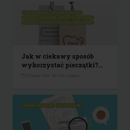
DUŻE PIECZĄTKI
PIECZĄTKA EXLIBRIS
PIECZĄTKI GRAFICZNE
PIECZĄTKI GRAFICZNE
PIECZĄTKI OKRĄGŁE
PIECZĄTKI REKLAMOWE
Jak w ciekawy sposób
wykorzystać pieczątki?...
27 marca 2020
3 min czytania
SPRAWY URZĘDOWE
SYSTEM ONLINE