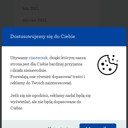
luty 2021
styczeń 2021
grudzień 2020
Dostosowujemy się do Ciebie
listopad 2020
październik 2020
Używamy
ciasteczek
, dzięki którym nasza
strona jest dla Ciebie bardziej przyjazna
wrzesień 2020
i działa niezawodnie.
Pozwalają one również dopasować treści i
lipiec 2020
reklamy do Twoich zainteresowań.
czerwiec 2020
Jeśli się nie zgodzisz, reklamy nadal będą się
wyświetlać, ale nie będą dopasowane do
maj 2020
Ciebie.
kwiecień 2020
marzec 2020