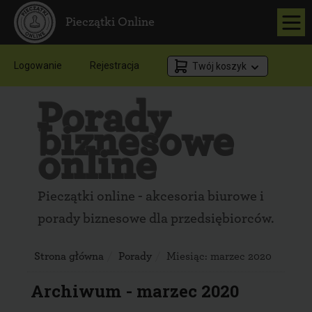
Pieczątki Online
Logowanie
Rejestracja
Twój koszyk
Porady
biznesowe
online
Pieczątki online - akcesoria biurowe i
porady biznesowe dla przedsiębiorców.
Strona główna
Porady
Miesiąc:
marzec 2020
Archiwum - marzec 2020