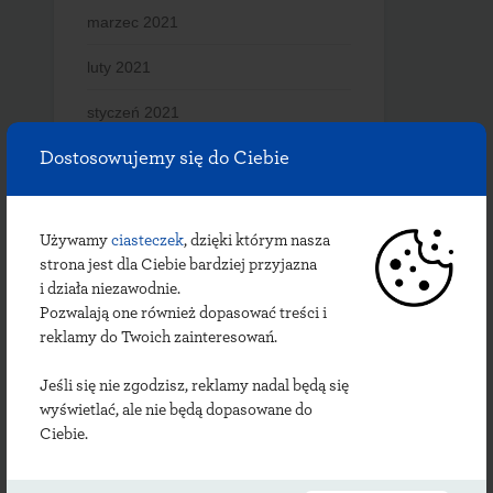
marzec 2021
luty 2021
styczeń 2021
Dostosowujemy się do Ciebie
grudzień 2020
listopad 2020
Używamy
ciasteczek
, dzięki którym nasza
październik 2020
strona jest dla Ciebie bardziej przyjazna
i działa niezawodnie.
wrzesień 2020
Pozwalają one również dopasować treści i
reklamy do Twoich zainteresowań.
lipiec 2020
czerwiec 2020
Jeśli się nie zgodzisz, reklamy nadal będą się
wyświetlać, ale nie będą dopasowane do
maj 2020
Ciebie.
kwiecień 2020