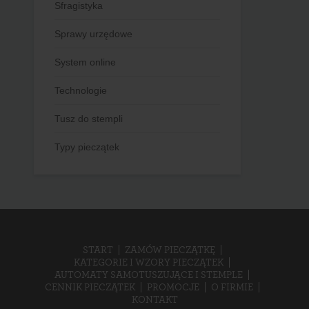
Sfragistyka
Sprawy urzędowe
System online
Technologie
Tusz do stempli
Typy pieczątek
START
ZAMÓW PIECZĄTKĘ
KATEGORIE I WZORY PIECZĄTEK
AUTOMATY SAMOTUSZUJĄCE I STEMPLE
CENNIK PIECZĄTEK
PROMOCJE
O FIRMIE
KONTAKT