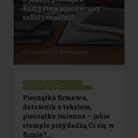
korzystają pracownicy
szkół i uczelni?
27 września 2017
3 min czytania
DATOWNIKI
DATOWNIKI Z TEKSTEM
PIECZĄTKA IMIENNA
PIECZĄTKI FIRMOWE
Pieczątka firmowa,
datownik z tekstem,
pieczątka imienna – jakie
stemple przydadzą Ci się w
firmie?...