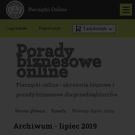
Pieczątki Online
Logowanie
Rejestracja
Twój koszyk
Porady
biznesowe
online
Pieczątki online - akcesoria biurowe i
porady biznesowe dla przedsiębiorców.
Strona główna
Porady
Miesiąc:
lipiec 2019
Archiwum - lipiec 2019