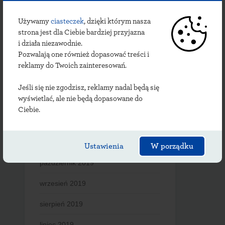
maj 2020
Używamy
ciasteczek
, dzięki którym nasza
strona jest dla Ciebie bardziej przyjazna
kwiecień 2020
i działa niezawodnie.
Pozwalają one również dopasować treści i
marzec 2020
reklamy do Twoich zainteresowań.
luty 2020
Jeśli się nie zgodzisz, reklamy nadal będą się
wyświetlać, ale nie będą dopasowane do
styczeń 2020
Ciebie.
grudzień 2019
listopad 2019
Ustawienia
W porządku
październik 2019
wrzesień 2019
sierpień 2019
lipiec 2019